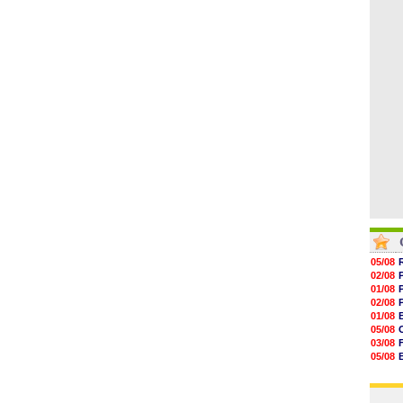
06/08
15h20
14h55
14h38
14h19
13h56
13h35
05/08
02/08
01/08
02/08
01/08
05/08
03/08
05/08
03/08
03/08