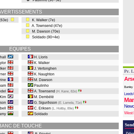
Paulinho (90+3e)
AVERTISSEMENTS
 (63e)
K. Walker (7e)
A. Townsend (47e)
M. Dawson (70e)
Soldado (90+4e)
EQUIPES
shall
H. Lloris
aylor
K. Walker
ulker
J. Vertonghen
Pr. 
urner
K. Naughton
Ars
erine
M. Dawson
ngham
Paulinho
Burnley
edel
A. Townsend
(H. Kane, 82e
)
Leeds 
 Kim
M. Dembélé
Man
sson
G. Sigurðsson
(E. Lamela, 71e
)
Newc
bell
C. Eriksen
(L. Holtby, 89e
)
West
lamy
Soldado
Sond
BANC DE TOUCHE
Zidan