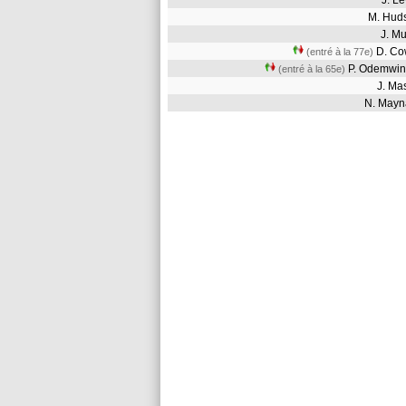
J. L
M. Hu
J. M
D. C
(entré à la 77e)
P. Odemwi
(entré à la 65e)
J. M
N. May