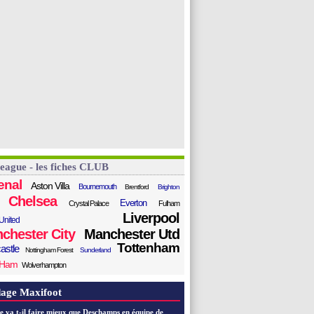
League - les fiches CLUB
enal
Aston Villa
Bournemouth
Brentford
Brighton
Chelsea
Everton
Crystal Palace
Fulham
Liverpool
United
chester City
Manchester Utd
Tottenham
astle
Nottingham Forest
Sunderland
 Ham
Wolverhampton
age Maxifoot
e va t-il faire mieux que Deschamps en équipe de