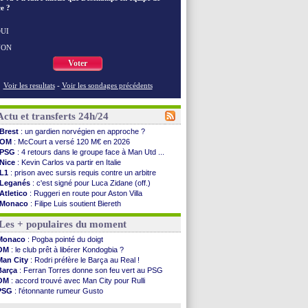
e ?
UI
NON
Voter
Voir les resultats
-
Voir les sondages précédents
Actu et transferts 24h/24
Brest
: un gardien norvégien en approche ?
OM
: McCourt a versé 120 M€ en 2026
PSG
: 4 retours dans le groupe face à Man Utd ...
Nice
: Kevin Carlos va partir en Italie
L1
: prison avec sursis requis contre un arbitre
Leganés
: c'est signé pour Luca Zidane (off.)
Atletico
: Ruggeri en route pour Aston Villa
Monaco
: Filipe Luis soutient Biereth
Lyon
: Mangala prêté à Getafe (officiel)
Les + populaires du moment
PSG
: Nsoki va signer en Croatie
Arsenal
: Naples vise Gabriel Jesus
Monaco
: Pogba pointé du doigt
Real
: Mastantuono prêté à la Fiorentina (off.)
OM
: le club prêt à libérer Kondogbia ?
Man City
: accord avec le Barça pour Rodri ?
Man City
: Rodri préfère le Barça au Real !
Rennes
: Haise a prolongé (officiel)
Barça
: Ferran Torres donne son feu vert au PSG
Palace
: Tomiyasu a convaincu (officiel)
OM
: accord trouvé avec Man City pour Rulli
OM
: B. Genesio - "ce n'est pas idéal"
PSG
: l'étonnante rumeur Gusto
TFC
: Sion Oppong signe pour 4 ans (officiel)
OM
: une offre pour Bulka
PSG
: Liverpool va proposer 115 M€ pour ...