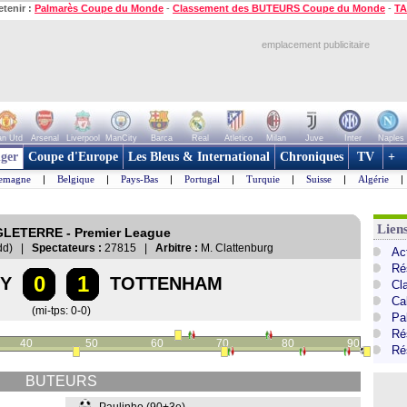
etenir :
Palmarès Coupe du Monde
-
Classement des BUTEURS Coupe du Monde
-
TA
emplacement publicitaire
n Utd
Arsenal
Liverpool
ManCity
Barca
Real
Atletico
Milan
Juve
Inter
Naples
ger
Coupe d'Europe
Les Bleus & International
Chroniques
TV
+
lemagne
|
Belgique
|
Pays-Bas
|
Portugal
|
Turquie
|
Suisse
|
Algérie
|
Lien
NGLETERRE - Premier League
dydd) |
Spectateurs :
27815 |
Arbitre :
M. Clattenburg
Ac
Ré
0
1
TY
TOTTENHAM
Cl
Ca
(mi-tps: 0-0)
Pa
Ré
40
50
60
70
80
90
Ré
BUTEURS