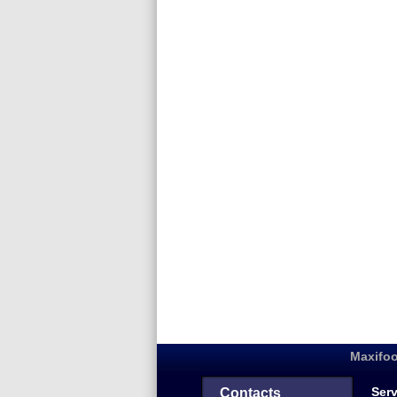
Maxifoo
Serv
Contacts