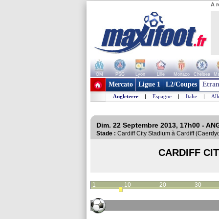
A r
OM
PSG
Lyon
Lille
Monaco
Chelsea
Ma
+ de clubs
Mercato
Ligue 1
L2/Coupes
Etran
Angleterre
|
Espagne
|
Italie
|
Al
Dim. 22 Septembre 2013, 17h00 - A
Stade :
Cardiff City Stadium à Cardiff (Caer
CARDIFF CI
1
10
20
30