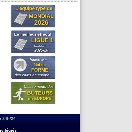
L'equipe type de
MONDIAL
2026
Le meilleur effectif
LIGUE 1
saison
2025-26
Indice MF :
l'état de
FORME
des clubs en europe
Classements des
BUTEURS
en EUROPE
o 24h/24
ivilégiés