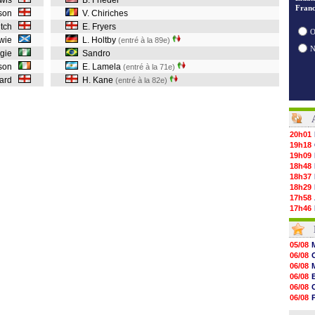
ewis
B. Friedel
Franc
dson
V. Chiriches
utch
E. Fryers
O
owie
L. Holtby
(entré à la 89e)
ngie
Sandro
ason
E. Lamela
(entré à la 71e)
nard
H. Kane
(entré à la 82e)
20h01
19h18
19h09
18h48
18h37
18h29
17h58
17h46
17h32
17h16
16h59
05/08
16h37
06/08
16h33
06/08
16h27
06/08
16h22
06/08
16h07
06/08
15h46
06/08
15h41