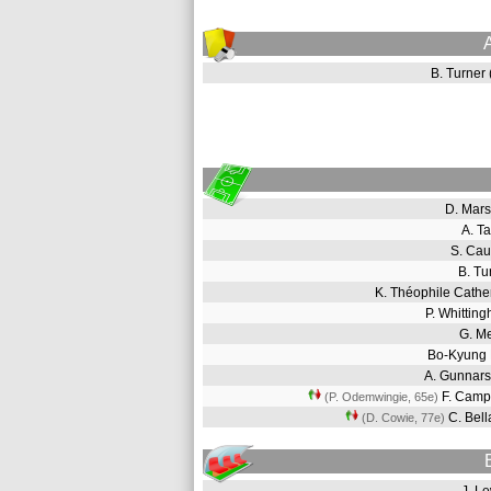
B. Turner
D. Mar
A. T
S. Ca
B. T
K. Théophile Cath
P. Whitti
G. M
Bo-Kyung
A. Gunnar
F. Camp
(P. Odemwingie, 65e
)
C. Bel
(D. Cowie, 77e
)