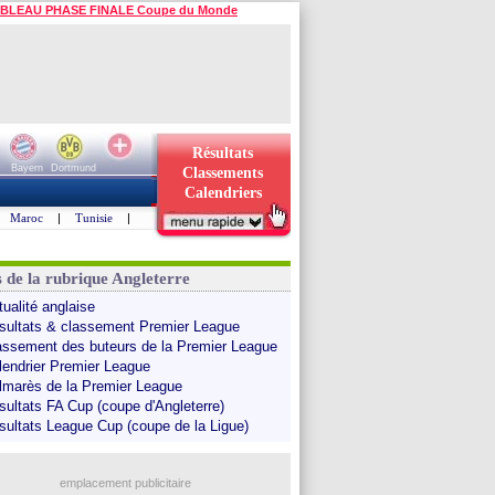
BLEAU PHASE FINALE Coupe du Monde
Résultats
Bayern
Dortmund
Classements
Calendriers
Maroc
|
Tunisie
|
s de la rubrique Angleterre
tualité anglaise
sultats & classement Premier League
assement des buteurs de la Premier League
lendrier Premier League
lmarès de la Premier League
sultats FA Cup (coupe d'Angleterre)
sultats League Cup (coupe de la Ligue)
emplacement publicitaire