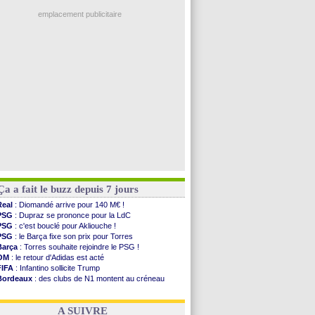
Ouganda
: Owori battu à mort à Kampala
Norvège
: la démission d'Infantino réclamée
emplacement publicitaire
PSG
: Mbaye, deux pistes se détachent
Monaco
: Filipe Luis veut remplacer Akliouche
Grenade
: Luca Zidane va changer de club
Juve
: Zhegrova très clair sur son futur
OM
: Aguerd, le plan B de Naples
Voir les brèves précédentes
Ça a fait le buzz depuis 7 jours
Real
: Diomandé arrive pour 140 M€ !
PSG
: Dupraz se prononce pour la LdC
PSG
: c'est bouclé pour Akliouche !
PSG
: le Barça fixe son prix pour Torres
Barça
: Torres souhaite rejoindre le PSG !
OM
: le retour d'Adidas est acté
FIFA
: Infantino sollicite Trump
Bordeaux
: des clubs de N1 montent au créneau
Argentine
: quand Medina recadre... sa mère
Real
: le démenti de Leipzig pour Diomandé
A SUIVRE