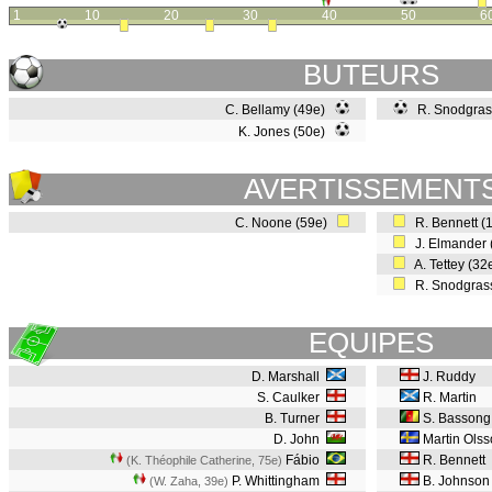
1
10
20
30
40
50
6
BUTEURS
C. Bellamy (49e)
R. Snodgras
K. Jones (50e)
AVERTISSEMENT
C. Noone (59e)
R. Bennett (
J. Elmander
A. Tettey (3
R. Snodgras
EQUIPES
D. Marshall
J. Ruddy
S. Caulker
R. Martin
B. Turner
S. Bassong
D. John
Martin Olss
Fábio
R. Bennett
(K. Théophile Catherine, 75e
)
P. Whittingham
B. Johnso
(W. Zaha, 39e
)