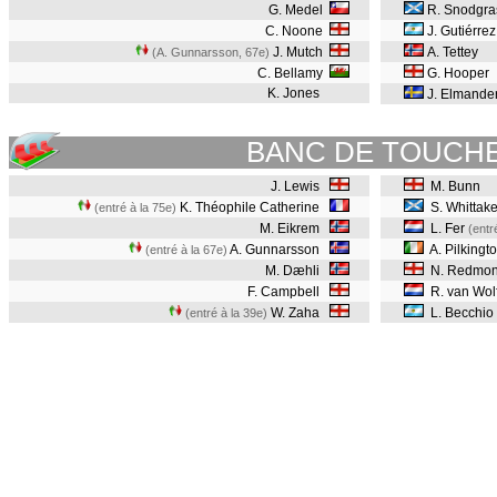
G. Medel
R. Snodgra
C. Noone
J. Gutiérre
J. Mutch
A. Tettey
(A. Gunnarsson, 67e
)
C. Bellamy
G. Hooper
K. Jones
J. Elmande
BANC DE TOUCH
J. Lewis
M. Bunn
K. Théophile Catherine
S. Whittake
(entré à la 75e)
M. Eikrem
L. Fer
(entr
A. Gunnarsson
A. Pilkingt
(entré à la 67e)
M. Dæhli
N. Redmo
F. Campbell
R. van Wol
W. Zaha
L. Becchio
(entré à la 39e)