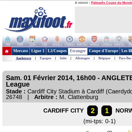
A retenir :
Palmarès Coupe du Mond
OM
PSG
Lyon
Lille
Monaco
Chelsea
Man Utd
Arsenal
Liverpool
ManCity
Ba
+ de clubs
Mercato
Ligue 1
L2/Coupes
Etranger
Coupe d'Europe
Les B
Angleterre
|
Espagne
|
Italie
|
Allemagne
|
Belgique
|
Pays-Bas
Sam. 01 Février 2014, 16h00 - ANGLET
League
Stade :
Cardiff City Stadium à Cardiff (Caerd
26748 |
Arbitre :
M. Clattenburg
2
1
CARDIFF CITY
NORW
(mi-tps: 0-1)