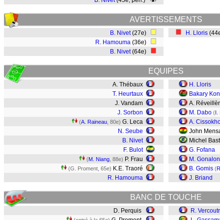
B. Nivet
(45e, pen.)
AVERTISSEMENTS
B. Nivet
(27e)
H. Lloris
(44
R. Hamouma
(36e)
B. Nivet
(64e)
EQUIPES
A. Thébaux
H. Lloris
T. Heurtaux
Bakary Ko
J. Vandam
A. Réveillè
J. Sorbon
M. Dabo
(
I.
G. Leca
A. Cissokh
(
A. Raineau
, 80e)
N. Seube
John Mens
B. Nivet
Michel Bas
F. Bulot
G. Fofana
P. Frau
M. Gonalon
(
M. Niang
, 88e)
K.E. Traoré
B. Gomis
(G. Proment, 65e)
(
R
R. Hamouma
J. Briand
BANC DE TOUCHE
D. Perquis
R. Vercout