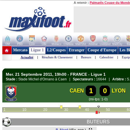
A retenir :
Palmarès Coupe du Mond
OM
PSG
Lyon
Lille
Monaco
Chelsea
Man Utd
Arsenal
Liverpool
ManCity
Ba
+ de clubs
Mercato
Ligue 1
L2/Coupes
Etranger
Coupe d'Europe
Les B
Actualité
|
Résultats & Classement
|
Buteurs
|
Calendrier
|
Equip
Mer. 21 Septembre 2011, 19h00 - FRANCE - Ligue 1
Stade :
Stade Michel d'Ornano à Caen |
Spectateurs :
16644 |
Arbitre :
S.
1
0
CAEN
LYON
(mi-tps: 1-0)
1
10
20
30
40
50
6
BUTEURS