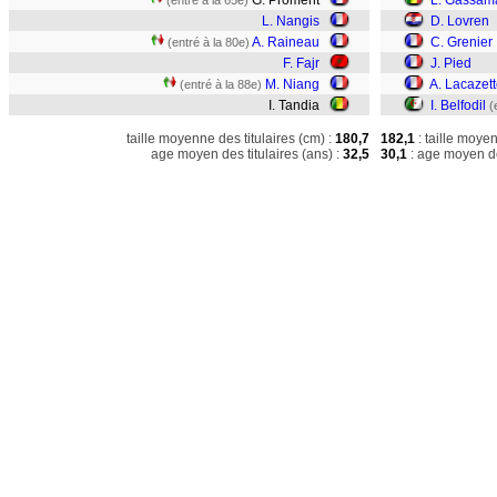
G. Proment
L. Gassam
(entré à la 65e)
L. Nangis
D. Lovren
A. Raineau
C. Grenier
(entré à la 80e)
F. Fajr
J. Pied
M. Niang
A. Lacazet
(entré à la 88e)
I. Tandia
I. Belfodil
(
taille moyenne des titulaires (cm) :
180,7
182,1
: taille moye
age moyen des titulaires (ans) :
32,5
30,1
: age moyen de