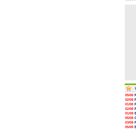
17h46
06/08
17h32
06/08
17h16
16h59
16h37
16h33
16h27
16h22
05/08
02/08
01/08
02/08
01/08
05/08
03/08
05/08
03/08