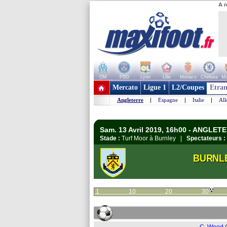
A r
OM
PSG
Lyon
Lille
Monaco
Chelsea
Ma
+ de clubs
Mercato
Ligue 1
L2/Coupes
Etran
Angleterre
|
Espagne
|
Italie
|
Al
Sam. 13 Avril 2019, 16h00 - ANGLET
Stade :
Turf Moor à Burnley |
Spectateurs :
BURNL
1
10
20
30