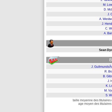
J. Tarko
M. Lo
D. Mc
J. 
A. West
J. Hend
C. W
A. Ba
Sean Dy
B
J. GuðmundsÂ­
R. Br
B. Gib
J. 
K. L
M. Vy
S. W
taille moyenne des titulaires 
age moyen des titulaires 