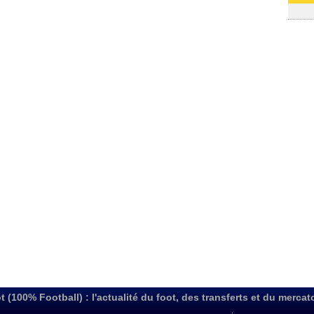
03/08
t (100% Football) : l'actualité du foot, des transferts et du mercat