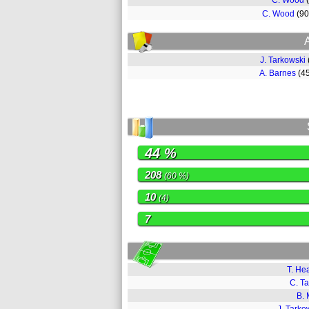
C. Wood
C. Wood
(9
J. Tarkowski
A. Barnes
(4
44 %
208
(60 %)
10
(4)
7
T. He
C. Ta
B.