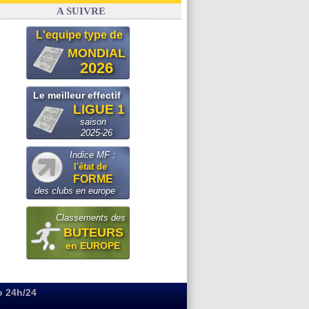
Real
: le démenti de Leipzig pour Diomandé
A SUIVRE
L'equipe type de
MONDIAL
2026
Le meilleur effectif
LIGUE 1
saison
2025-26
Indice MF :
l'état de
FORME
des clubs en europe
Classements des
BUTEURS
en EUROPE
o 24h/24