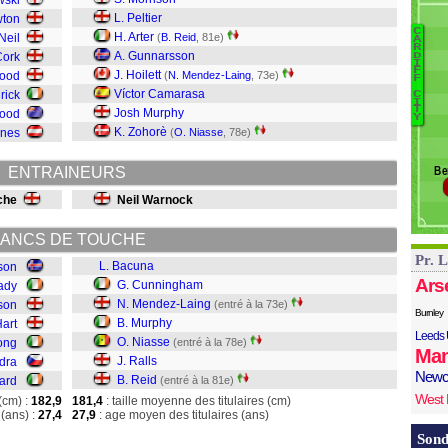
wski
L
L. Peltier
wton
Vy
C
H. Arter
Neil
(
B. Reid
, 81e)
A
Wa
R
A. Gunnarsson
Cork
D
B
I
F
J. Hoilett
wood
(
N. Mendez-Laing
, 73e)
F
C
Víctor Camarasa
rick
C
M
I
T
Josh Murphy
ood
M
Y
K. Zohorè
rnes
(
O. Niasse
, 78e)
Ni
Ra
ENTRAINEURS
Be
Re
che
Neil Warnock
ANCS DE TOUCHE
Pr. 
L. Bacuna
son
Ars
G. Cunningham
ady
N. Mendez-Laing
son
(entré à la 73e)
Burnley
B. Murphy
Hart
Leeds 
O. Niasse
ong
(entré à la 78e)
Man
J. Ralls
dra
Newc
B. Reid
ard
(entré à la 81e)
West
(cm) :
182,9
181,4
: taille moyenne des titulaires (cm)
(ans) :
27,4
27,9
: age moyen des titulaires (ans)
Sond