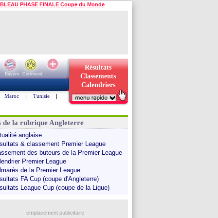
BLEAU PHASE FINALE Coupe du Monde
Résultats
Bayern
Dortmund
Classements
Calendriers
Maroc
|
Tunisie
|
s de la rubrique Angleterre
tualité anglaise
sultats & classement Premier League
assement des buteurs de la Premier League
lendrier Premier League
lmarès de la Premier League
sultats FA Cup (coupe d'Angleterre)
sultats League Cup (coupe de la Ligue)
emplacement publicitaire