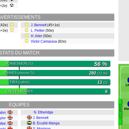
(31e)
0+2e)
AVERTISSEMENTS
(42e)
J. Bennett
(45+1e)
5+2e)
L. Peltier
(50e)
H. Arter
(50e)
Víctor Camarasa
(82e)
STATS DU MATCH
56 %
POSSESSION
(%)
PASSES
280
(réussies %)
(72 %)
TIRS
13
(cadrés)
(2)
Lo
FAUTES SUBIES
6
EQUIPES
B
U
Hen
R
N
N. Etheridge
aton
L
Br
E
J. Bennett
ylor
Y
G
B. Écuélé Manga
 Mee
Ha
S. Morrison