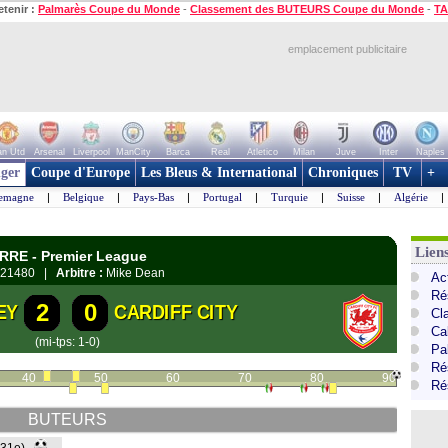
etenir :
Palmarès Coupe du Monde
-
Classement des BUTEURS Coupe du Monde
-
TA
emplacement publicitaire
n Utd
Arsenal
Liverpool
ManCity
Barca
Real
Atletico
Milan
Juve
Inter
Naples
ger
Coupe d'Europe
Les Bleus & International
Chroniques
TV
+
lemagne
|
Belgique
|
Pays-Bas
|
Portugal
|
Turquie
|
Suisse
|
Algérie
|
Lien
ERRE - Premier League
21480 |
Arbitre :
Mike Dean
Ac
Ré
2
0
EY
CARDIFF CITY
Cl
Ca
(mi-tps: 1-0)
Pa
Ré
40
50
60
70
80
90
Ré
BUTEURS