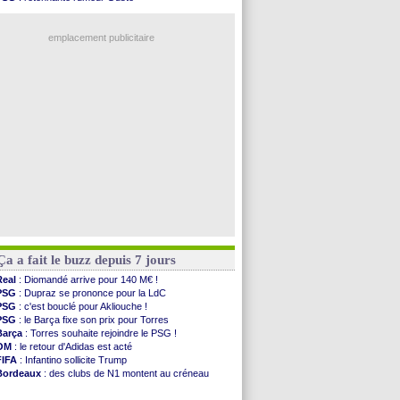
Monaco
: Filipe Luis soutient Biereth
OM
: une offre pour Bulka
Lyon
: Mangala prêté à Getafe (officiel)
Ouganda
: Owori battu à mort à Kampala
PSG
: Nsoki va signer en Croatie
emplacement publicitaire
Arsenal
: Naples vise Gabriel Jesus
Real
: Mastantuono prêté à la Fiorentina (off.)
Man City
: accord avec le Barça pour Rodri ?
Rennes
: Haise a prolongé (officiel)
Palace
: Tomiyasu a convaincu (officiel)
Voir les brèves précédentes
Ça a fait le buzz depuis 7 jours
Real
: Diomandé arrive pour 140 M€ !
PSG
: Dupraz se prononce pour la LdC
PSG
: c'est bouclé pour Akliouche !
PSG
: le Barça fixe son prix pour Torres
Barça
: Torres souhaite rejoindre le PSG !
OM
: le retour d'Adidas est acté
FIFA
: Infantino sollicite Trump
Bordeaux
: des clubs de N1 montent au créneau
Argentine
: quand Medina recadre... sa mère