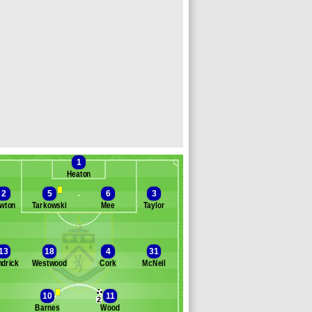
1
Heaton
2
5
6
3
wton
Tarkowski
Mee
Taylor
Banc des remplaçants
Burnley
13
18
4
31
drick
Westwood
Cork
McNeil
Gudmundsson
ady
ibson
10
11
2
rt
Barnes
Wood