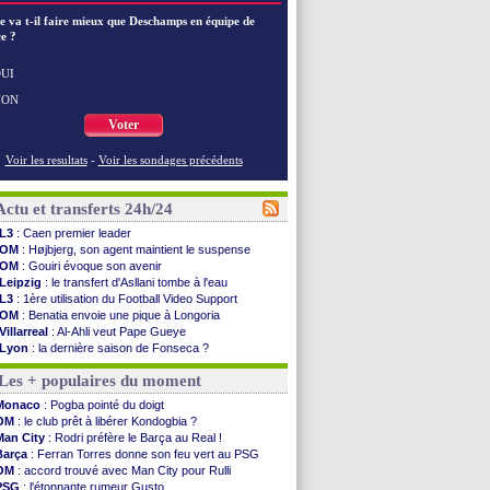
e va t-il faire mieux que Deschamps en équipe de
e ?
UI
NON
Voter
Voir les resultats
-
Voir les sondages précédents
Actu et transferts 24h/24
L3
: Caen premier leader
OM
: Højbjerg, son agent maintient le suspense
OM
: Gouiri évoque son avenir
Leipzig
: le transfert d'Asllani tombe à l'eau
L3
: 1ère utilisation du Football Video Support
OM
: Benatia envoie une pique à Longoria
Villarreal
: Al-Ahli veut Pape Gueye
Lyon
: la dernière saison de Fonseca ?
OM
: un nouveau prétendant pour Højbjerg
Les + populaires du moment
Brest
: un gardien norvégien en approche ?
OM
: McCourt a versé 120 M€ en 2026
Monaco
: Pogba pointé du doigt
PSG
: 4 retours dans le groupe face à Man Utd ...
OM
: le club prêt à libérer Kondogbia ?
Nice
: Kevin Carlos va partir en Italie
Man City
: Rodri préfère le Barça au Real !
L1
: prison avec sursis requis contre un arbitre
Barça
: Ferran Torres donne son feu vert au PSG
Leganés
: c'est signé pour Luca Zidane (off.)
OM
: accord trouvé avec Man City pour Rulli
Atletico
: Ruggeri en route pour Aston Villa
PSG
: l'étonnante rumeur Gusto