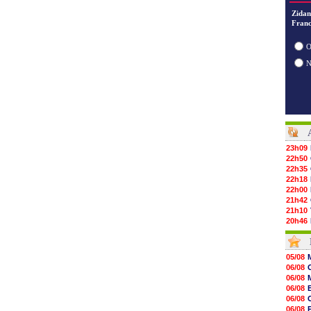
Zidan
Franc
O
23h09
22h50
22h35
22h18
22h00
21h42
21h10
20h46
20h30
20h01
19h18
05/08
19h09
06/08
18h48
06/08
18h37
06/08
18h29
06/08
17h58
06/08