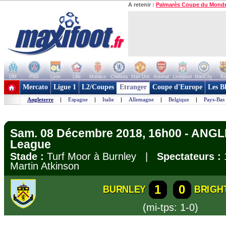
A retenir :
Palmarès Coupe du Mond
OM
PSG
Lyon
Lille
Monaco
Chelsea
Man Utd
Arsenal
Liverpool
ManCity
Ba
+ de clubs
Mercato
Ligue 1
L2/Coupes
Etranger
Coupe d'Europe
Les B
Angleterre
|
Espagne
|
Italie
|
Allemagne
|
Belgique
|
Pays-Bas
Sam. 08 Décembre 2018, 16h00 - ANGL
League
Stade :
Turf Moor à Burnley |
Spectateurs :
Martin Atkinson
1
0
BURNLEY
BRIGH
(mi-tps: 1-0)