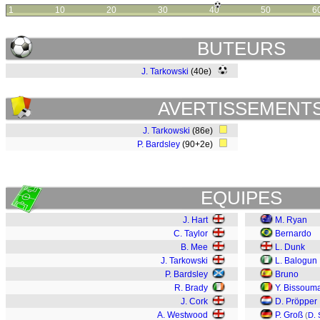
1
10
20
30
40
50
6
BUTEURS
J. Tarkowski
(40e)
AVERTISSEMENT
J. Tarkowski
(86e)
P. Bardsley
(90+2e)
EQUIPES
J. Hart
M. Ryan
C. Taylor
Bernardo
B. Mee
L. Dunk
J. Tarkowski
L. Balogun
P. Bardsley
Bruno
R. Brady
Y. Bissoum
J. Cork
D. Pröpper
A. Westwood
P. Groß
(
D. 