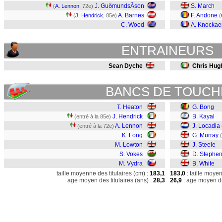
J. GuðmundsÂ­son
S. March
(
A. Lennon
, 72e)
A. Barnes
F. Andone
(
J. Hendrick
, 85e)
(
C. Wood
A. Knockae
ENTRAINEURS
Sean Dyche
Chris Hug
BANCS DE TOUCH
T. Heaton
G. Bong
J. Hendrick
B. Kayal
(entré à la 85e)
A. Lennon
J. Locadia
(entré à la 72e)
K. Long
G. Murray
M. Lowton
J. Steele
S. Vokes
D. Stephe
M. Vydra
B. White
taille moyenne des titulaires (cm) :
183,1
183,0
: taille moye
age moyen des titulaires (ans) :
28,3
26,9
: age moyen de