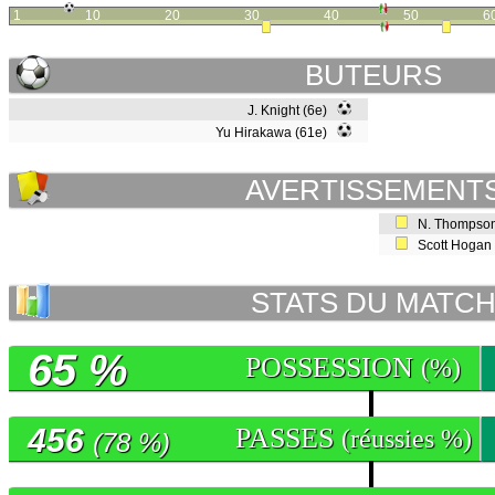
1
10
20
30
40
50
6
BUTEURS
J. Knight (6e)
Yu Hirakawa (61e)
AVERTISSEMENT
N. Thompson
Scott Hogan
STATS DU MATC
65 %
POSSESSION
(%)
456
PASSES
(réussies %)
(78 %)