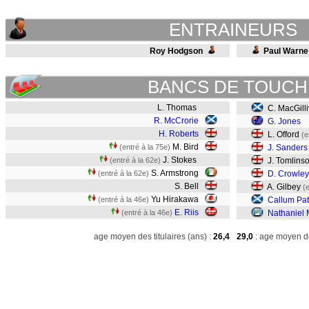
ENTRAINEURS
Roy Hodgson
Paul Warne
BANCS DE TOUCH
L. Thomas
C. MacGilli
R. McCrorie
G. Jones
H. Roberts
L. Offord
(e
M. Bird
(entré à la 75e)
J. Sanders
J. Stokes
(entré à la 62e)
J. Tomlins
S. Armstrong
(entré à la 62e)
D. Crowley
S. Bell
A. Gilbey
(
Yu Hirakawa
(entré à la 46e)
Callum Pa
E. Riis
(entré à la 46e)
Nathaniel
age moyen des titulaires (ans) :
26,4
29,0
: age moyen de