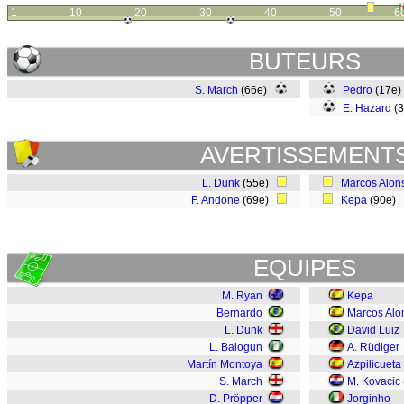
1
10
20
30
40
50
6
BUTEURS
S. March
(66e)
Pedro
(17e
E. Hazard
(
AVERTISSEMENT
L. Dunk
(55e)
Marcos Alon
F. Andone
(69e)
Kepa
(90e)
EQUIPES
M. Ryan
Kepa
Bernardo
Marcos Alo
L. Dunk
David Luiz
L. Balogun
A. Rüdiger
Martín Montoya
Azpilicueta
S. March
M. Kovacic
D. Pröpper
Jorginho