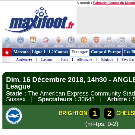
A retenir :
Palmarès Coupe du Mond
OM
PSG
Lyon
Lille
Monaco
Chelsea
Man Utd
Arsenal
Liverpool
ManCity
Ba
+ de clubs
Mercato
Ligue 1
L2/Coupes
Etranger
Coupe d'Europe
Les B
Angleterre
|
Espagne
|
Italie
|
Allemagne
|
Belgique
|
Pays-Bas
Dim. 16 Décembre 2018, 14h30 - ANGL
League
Stade :
The American Express Community Stadi
Sussex |
Spectateurs :
30645 |
Arbitre :
S
1
2
BRIGHTON
CHELS
(mi-tps: 0-2)