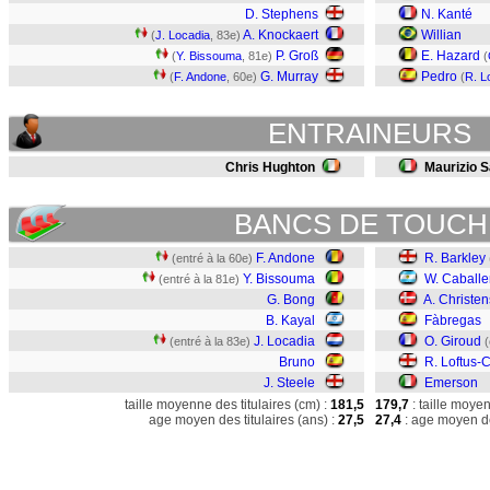
D. Stephens
N. Kanté
A. Knockaert
Willian
(
J. Locadia
, 83e)
P. Groß
E. Hazard
(
Y. Bissouma
, 81e)
(
G. Murray
Pedro
(
F. Andone
, 60e)
(
R. L
ENTRAINEURS
Chris Hughton
Maurizio S
BANCS DE TOUCH
F. Andone
R. Barkley
(entré à la 60e)
Y. Bissouma
W. Caballe
(entré à la 81e)
G. Bong
A. Christe
B. Kayal
Fàbregas
J. Locadia
O. Giroud
(entré à la 83e)
(
Bruno
R. Loftus-
J. Steele
Emerson
taille moyenne des titulaires (cm) :
181,5
179,7
: taille moye
age moyen des titulaires (ans) :
27,5
27,4
: age moyen de