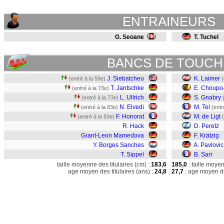
ENTRAINEURS
G. Seoane
T. Tuchel
BANCS DE TOUCH
J. Siebatcheu
K. Laimer
(entré à la 59e)
(
T. Jantschke
E. Choupo
(entré à la 73e)
L. Ullrich
S. Gnabry
(entré à la 73e)
N. Elvedi
M. Tel
(entré à la 83e)
(entr
F. Honorat
M. de Ligt
(entré à la 83e)
R. Hack
D. Peretz
Grant-Leon Mamedova
F. Krätzig
Y. Borges Sanches
A. Pavlovic
T. Sippel
B. Sarr
taille moyenne des titulaires (cm) :
183,6
185,0
: taille moye
age moyen des titulaires (ans) :
24,8
27,7
: age moyen de