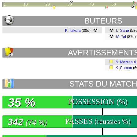
1
10
20
30
40
50
6
BUTEURS
K. Itakura
(30e)
L. Sané
(58
M. Tel
(87e
AVERTISSEMENT
N. Mazraoui
K. Coman
(6
STATS DU MATC
35 %
POSSESSION
(%)
342
PASSES
(réussies %)
(74 %)