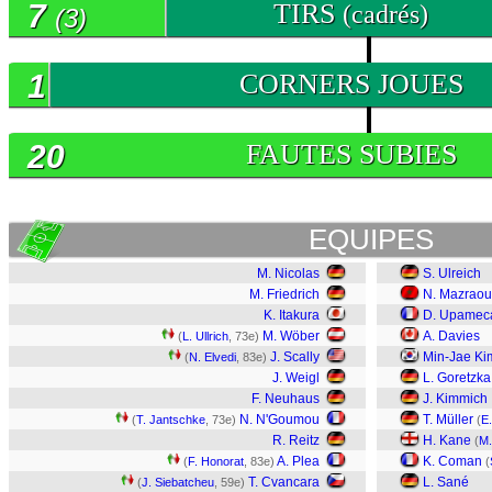
7
TIRS
(cadrés)
(3)
1
CORNERS JOUES
20
FAUTES SUBIES
EQUIPES
M. Nicolas
S. Ulreich
M. Friedrich
N. Mazraou
K. Itakura
D. Upamec
M. Wöber
A. Davies
(
L. Ullrich
, 73e)
J. Scally
Min-Jae Ki
(
N. Elvedi
, 83e)
J. Weigl
L. Goretzka
F. Neuhaus
J. Kimmich
N. N'Goumou
T. Müller
(
T. Jantschke
, 73e)
(
E
R. Reitz
H. Kane
(
M.
A. Plea
K. Coman
(
F. Honorat
, 83e)
(
T. Cvancara
L. Sané
(
J. Siebatcheu
, 59e)