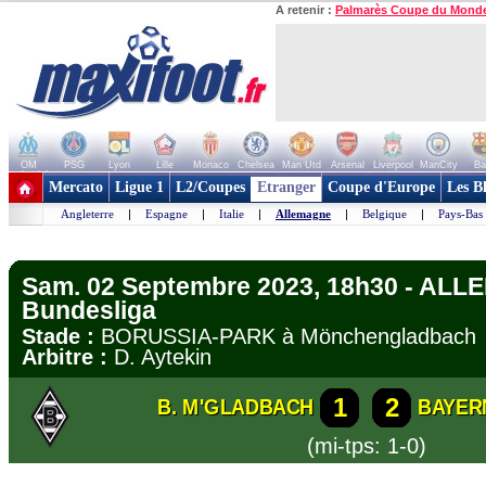
A retenir :
Palmarès Coupe du Mond
OM
PSG
Lyon
Lille
Monaco
Chelsea
Man Utd
Arsenal
Liverpool
ManCity
Ba
+ de clubs
Mercato
Ligue 1
L2/Coupes
Etranger
Coupe d'Europe
Les B
Angleterre
|
Espagne
|
Italie
|
Allemagne
|
Belgique
|
Pays-Bas
Sam. 02 Septembre 2023, 18h30 - AL
Bundesliga
Stade :
BORUSSIA-PARK à Mönchengladbac
Arbitre :
D. Aytekin
1
2
B. M'GLADBACH
BAYER
(mi-tps: 1-0)