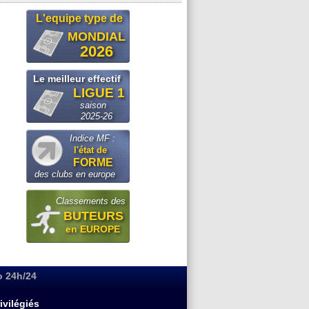
L'equipe type de
MONDIAL
2026
Le meilleur effectif
LIGUE 1
saison
2025-26
Indice MF :
l'état de
FORME
des clubs en europe
Classements des
BUTEURS
en EUROPE
o 24h/24
ivilégiés