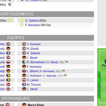
(77e)
M. Thuram
(71e)
(80e)
AVERTISSEMENTS
(69e)
D. Zakaria
(83e)
F. Neuhaus
(90+3e)
EQUIPES
Hitz
Y. Sommer
hulz
N. Elvedi
adou
D. Zakaria
anji
L. Beyer
czek
R. Bensebaini
(
O. Wendt
, 30e)
Pis
andt
F. Neuhaus
eigl
L. Bénes
(
P. Herrmann
, 81e)
B
B
tsel
J. Hofmann
O
(
C. Makridis
, 87e)
R
.
zard
S. Lainer
P
D
rsen
M. Thuram
O
Ba
R
T
ncho
L. Stindl
D
M
U
D
N
D
ENTRAINEURS
G
Gö
vre
Marco Rose