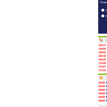
Franc
O
19h14
19h06
18h50
18h30
18h20
17h58
17h47
17h34
17h22
17h10
16h59
05/08
16h53
05/08
16h45
05/08
16h34
05/08
16h21
05/08
16h04
06/08
15h50
05/08
15h40