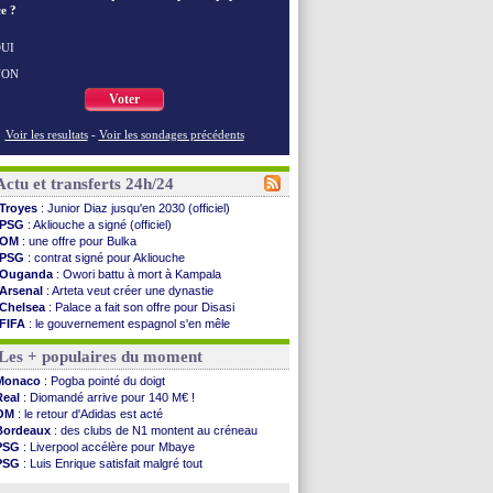
e ?
UI
NON
Voter
Voir les resultats
-
Voir les sondages précédents
Actu et transferts 24h/24
Troyes
: Junior Diaz jusqu'en 2030 (officiel)
PSG
: Akliouche a signé (officiel)
OM
: une offre pour Bulka
PSG
: contrat signé pour Akliouche
Ouganda
: Owori battu à mort à Kampala
Arsenal
: Arteta veut créer une dynastie
Chelsea
: Palace a fait son offre pour Disasi
FIFA
: le gouvernement espagnol s'en mêle
PSG
: l'étonnante rumeur Gusto
Les + populaires du moment
Bologne
: Dallinga est sur le marché
OM
: accord trouvé avec Man City pour Rulli
Monaco
: Pogba pointé du doigt
OM
: Medina vers Leverkusen pour 25 M€
Real
: Diomandé arrive pour 140 M€ !
Uruguay
: Forlan nommé sélectionneur (officiel)
OM
: le retour d'Adidas est acté
Séville
: Juanlu signe à Bournemouth (officiel)
Bordeaux
: des clubs de N1 montent au créneau
PSG
: Ndjantou heureux d'avoir rejoué
PSG
: Liverpool accélère pour Mbaye
Real
: Diomandé pour 140 M€ ! (officiel)
PSG
: Luis Enrique satisfait malgré tout
Man City
: Rodri préfère le Barça au Real !
Real
: une nouvelle offre pour Vinicius
Rennes
: Aït Boudlal veut rejoindre Fulham