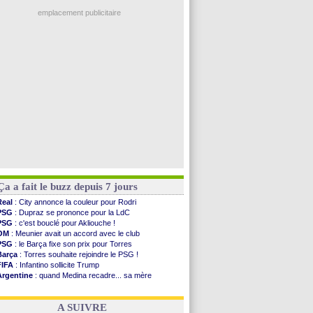
Lyon
: Fonseca prend cher sur les réseaux
Aston Villa
: Liverpool cible aussi Konsa
emplacement publicitaire
OM
: une approche pour Diatta
Le Havre
: Diaw va signer à Lille
Trabzonspor
: Salah a signé ! (officiel)
Bordeaux
: les mots de Mavuba
FIFA
: Al-Khelaïfi président ? Tebas dit non
Voir les brèves précédentes
Ça a fait le buzz depuis 7 jours
Real
: City annonce la couleur pour Rodri
PSG
: Dupraz se prononce pour la LdC
PSG
: c'est bouclé pour Akliouche !
OM
: Meunier avait un accord avec le club
PSG
: le Barça fixe son prix pour Torres
Barça
: Torres souhaite rejoindre le PSG !
FIFA
: Infantino sollicite Trump
Argentine
: quand Medina recadre... sa mère
Real
: le démenti de Leipzig pour Diomandé
OM
: Paixão attire un 2e club anglais
A SUIVRE