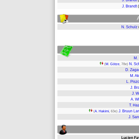
J. Brandt
J. Brandt
N. Schulz
M. 
N. Sc
(
M. Götze
, 78e)
D. Zag
M. Ak
L. Pisz
J. Br
J. W
A. Wi
T. Ha
J. Bruun La
(
A. Hakimi
, 63e)
J. Sa
Lucien Fa