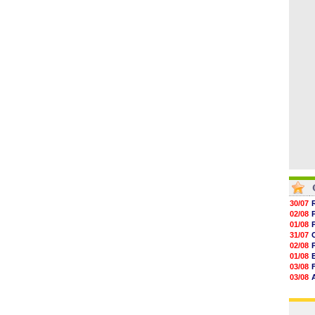
04/08
15h18
15h01
14h46
14h25
14h12
13h51
30/07
02/08
01/08
31/07
02/08
01/08
03/08
03/08
03/08
03/08