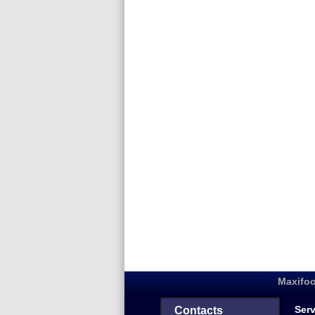
Maxifoo
Serv
Contacts