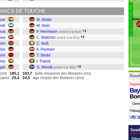
Ha
B
B
.
M
ANCS DE TOUCHE
M
O
Gi
'
G
Bense
L
cer
M. Ginter
Gr
A
2
D
erdi
M. Grün
H
B
A
oud
P. Herrmann
M
C
(entré à la 81e)
H
N
ney
C. Makridis
(entré à la 87e)
P
iro
C. Noß
St
tze
A. Poulsen
Tr
imi
T. Strobl
W
rey
I. Traoré
ägel
O. Wendt
(entré à la 30e)
(cm) :
185,1
183,7
: taille moyenne des titulaires (cm)
Bund
(ans) :
25,4
24,5
: age moyen des titulaires (ans)
Augsbo
Bay
Bor
Darms
Fribourg
VfB St
Sond
Zidan