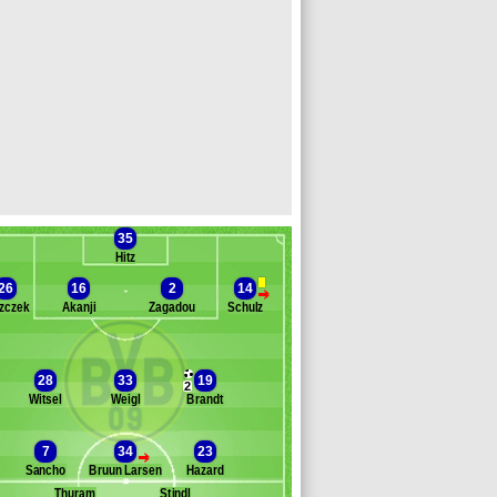
35
Hitz
26
16
2
14
>
zczek
Akanji
Zagadou
Schulz
anc des remplaçants
Bor. Dortmund
28
33
19
aco Alcácer
2
Witsel
Weigl
Brandt
lerdi
ahoud
elaney
7
34
23
>
uerreiro
Sancho
Bruun Larsen
Hazard
tze
Thuram
Stindl