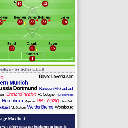
kimi
10
13
anc des remplaçants
B. M'Gladbach
orey
elschlägel
nter
baini
Neuhaus
Bénes
Hofmann
Lainer
ün
>
>
>
5
32
22
23
18
errmann
akridis
oß
oulsen
Elvedi
Zakaria
Beyer
robl
30
8
15
aoré
Sommer
endt
1
esliga - les fiches CLUB
Bayer Leverkusen
urg
ern Munich
ussia Dortmund
Borussia M'Gladbach
Eintracht Francfort
FC Cologne
tadt
FC Heidenheim
RB Leipzig
Hoffenheim
Mayence
Union Berlin
Werder Breme
Wolfsbourg
uttgart
VfL Bochum
age Maxifoot
e va t-il faire mieux que Deschamps en équipe de