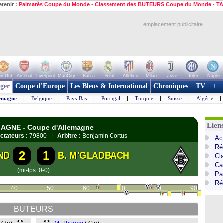
etenir :
Palmarès Coupe du Monde
-
Classement des BUTEURS Coupe du Monde
-
TA
emplacement publicitaire
n Utd
Arsenal
Liverpool
ManCity
Barca
Real
Atletico
Milan
Juve
Inter
Naples
ger
Coupe d'Europe
Les Bleus & International
Chroniques
TV
+
emagne
|
Belgique
|
Pays-Bas
|
Portugal
|
Turquie
|
Suisse
|
Algérie
|
Lien
EMAGNE - Coupe d'Allemagne
ctateurs :
79800 |
Arbitre :
Benjamin Cortus
Ac
Ré
2
1
ND
B. M'GLADBACH
Cl
Ca
(mi-tps: 0-0)
Pa
Ré
40
50
60
70
80
90
BUTEURS