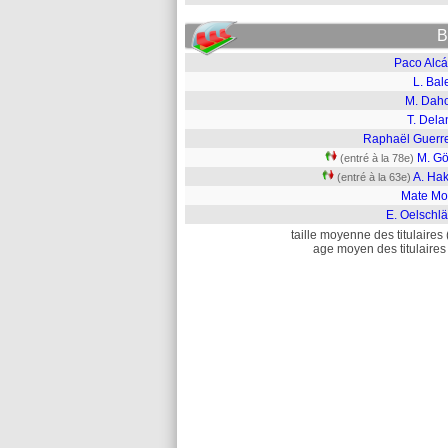
B
Paco Alcá
L. Bal
M. Dah
T. Dela
Raphaël Guerre
M. Gö
(entré à la 78e)
A. Hak
(entré à la 63e)
Mate Mo
E. Oelschl
taille moyenne des titulaires 
age moyen des titulaires 