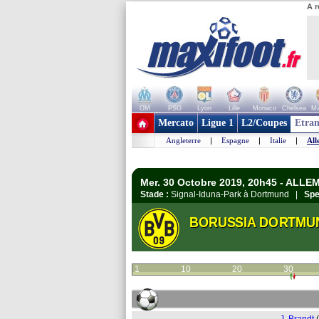
A r
OM
PSG
Lyon
Lille
Monaco
Chelsea
Ma
+ de clubs
Mercato
Ligue 1
L2/Coupes
Etran
Angleterre
|
Espagne
|
Italie
|
All
Mer. 30 Octobre 2019, 20h45 - ALL
Stade :
Signal-Iduna-Park à Dortmund |
Spe
BORUSSIA DORTMU
1
10
20
30