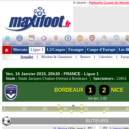
A retenir :
Palmarès Coupe du Mond
OM
PSG
Lyon
Lille
Monaco
Chelsea
Man Utd
Arsenal
Liverpool
ManCity
Ba
+ de clubs
Mercato
Ligue 1
L2/Coupes
Etranger
Coupe d'Europe
Les B
Actualité
|
Résultats & Classement
|
Buteurs
|
Calendrier
|
Equip
Ven. 16 Janvier 2015, 20h30 - FRANCE - Ligue 1
Stade :
Stade Jacques Chaban-Delmas à Bordeaux |
Spectateurs :
13953
1
2
BORDEAUX
NICE
(mi-tps: 1-0)
1
10
20
30
40
50
6
BUTEURS