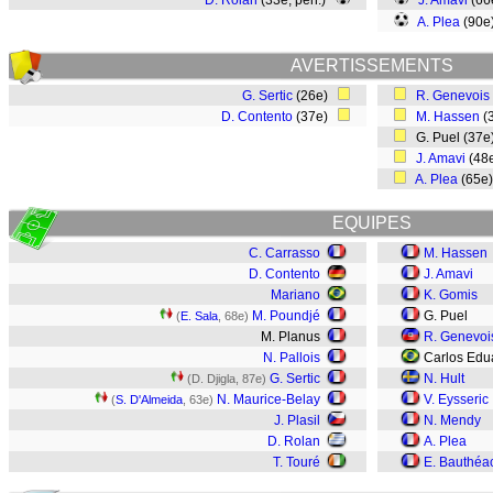
D. Rolan
(33e, pen.)
J. Amavi
(66
A. Plea
(90
AVERTISSEMENTS
G. Sertic
(26e)
R. Genevois
D. Contento
(37e)
M. Hassen
(
G. Puel (37
J. Amavi
(48
A. Plea
(65e
EQUIPES
C. Carrasso
M. Hassen
D. Contento
J. Amavi
Mariano
K. Gomis
M. Poundjé
G. Puel
(
E. Sala
, 68e)
M. Planus
R. Genevoi
N. Pallois
Carlos Edu
G. Sertic
N. Hult
(D. Djigla, 87e)
N. Maurice-Belay
V. Eysseric
(
S. D'Almeida
, 63e)
J. Plasil
N. Mendy
D. Rolan
A. Plea
T. Touré
E. Bauthéa