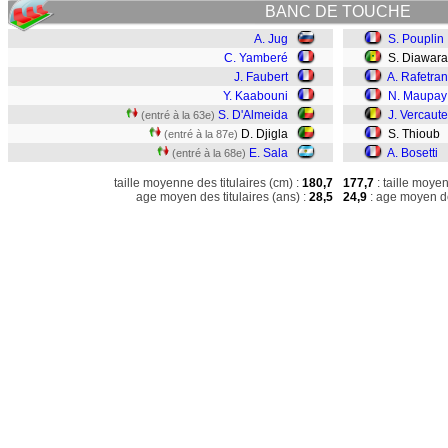
BANC DE TOUCHE
A. Jug
S. Pouplin
C. Yamberé
S. Diawara
J. Faubert
A. Rafetran
Y. Kaabouni
N. Maupay
S. D'Almeida
J. Vercaut
(entré à la 63e)
D. Djigla
S. Thioub
(entré à la 87e)
E. Sala
A. Bosetti
(entré à la 68e)
taille moyenne des titulaires (cm) :
180,7
177,7
: taille moye
age moyen des titulaires (ans) :
28,5
24,9
: age moyen de