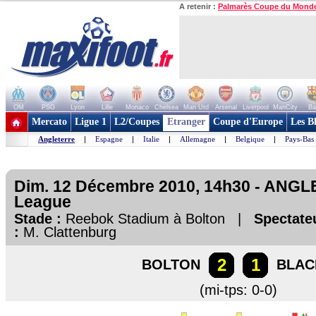
A retenir :
Palmarès Coupe du Mond
OM
PSG
Lyon
Lille
Monaco
Chelsea
Man Utd
Arsenal
Liverpool
ManCity
Ba
+ de clubs
Mercato
Ligue 1
L2/Coupes
Etranger
Coupe d'Europe
Les B
Angleterre
|
Espagne
|
Italie
|
Allemagne
|
Belgique
|
Pays-Bas
Dim. 12 Décembre 2010, 14h30 - ANGL
League
Stade :
Reebok Stadium à Bolton |
Spectateu
:
M. Clattenburg
2
1
BOLTON
BLAC
(mi-tps: 0-0)