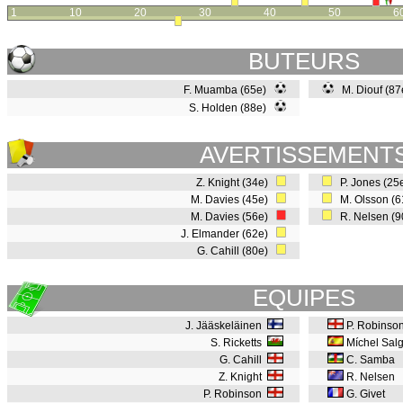
1
10
20
30
40
50
6
BUTEURS
F. Muamba (65e)
M. Diouf (8
S. Holden (88e)
AVERTISSEMENT
Z. Knight (34e)
P. Jones (25
M. Davies (45e)
M. Olsson (
M. Davies (56e)
R. Nelsen (
J. Elmander (62e)
G. Cahill (80e)
EQUIPES
J. Jääskeläinen
P. Robinso
S. Ricketts
Míchel Sal
G. Cahill
C. Samba
Z. Knight
R. Nelsen
P. Robinson
G. Givet