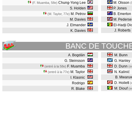
Chung-Yong Lee
M. Olsson
(F. Muamba, 58e
)
(
S. Holden
P. Jones
M. Petrov
B. Emerton
(M. Taylor, 77e
)
M. Davies
M. Pederse
J. Elmander
El-Hadji Di
J. Roberts
K. Davies
BANC DE TOUCH
A. Bogdán
M. Bunn
G. Steinsson
G. Hanley
F. Muamba
D. Dunn
(entré à la 58e)
(e
M. Taylor
N. Kalinić
(entré à la 77e)
B. Mwaruw
I. Klasnic
D. Hoilett
Rodrigo
(
M. Diouf
R. Blake
(e