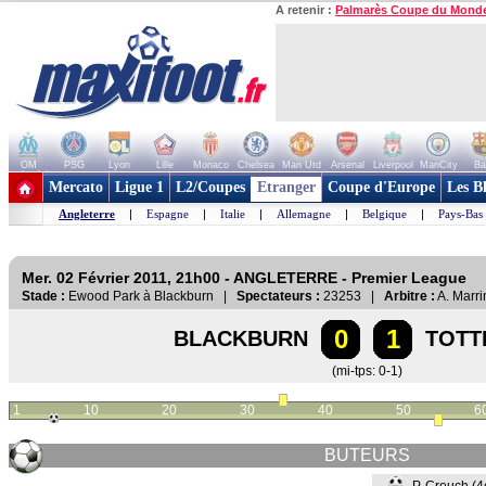
A retenir :
Palmarès Coupe du Mond
OM
PSG
Lyon
Lille
Monaco
Chelsea
Man Utd
Arsenal
Liverpool
ManCity
Ba
+ de clubs
Mercato
Ligue 1
L2/Coupes
Etranger
Coupe d'Europe
Les B
Angleterre
|
Espagne
|
Italie
|
Allemagne
|
Belgique
|
Pays-Bas
Mer. 02 Février 2011, 21h00 - ANGLETERRE - Premier League
Stade :
Ewood Park à Blackburn |
Spectateurs :
23253 |
Arbitre :
A. Marri
0
1
BLACKBURN
TOTT
(mi-tps: 0-1)
1
10
20
30
40
50
6
BUTEURS