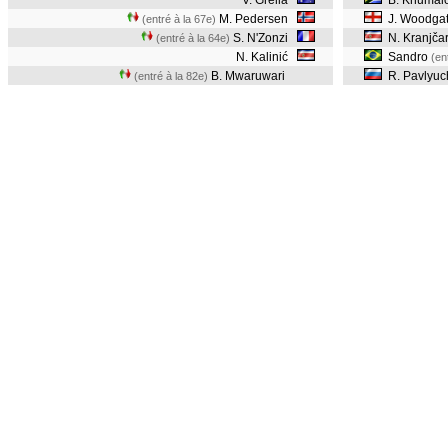
V. Grella
B. Khumal
M. Pedersen
J. Woodga
(entré à la 67e)
S. N'Zonzi
N. Kranjča
(entré à la 64e)
N. Kalinić
Sandro
(en
B. Mwaruwari
R. Pavlyuc
(entré à la 82e)