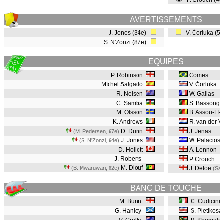
P. Crouch (
AVERTISSEMENTS
J. Jones (34e)
V. Ćorluka (
S. N'Zonzi (87e)
EQUIPES
P. Robinson
Gomes
Míchel Salgado
V. Ćorluka
R. Nelsen
W. Gallas
C. Samba
S. Bassong
M. Olsson
B. Assou-Ek
K. Andrews
R. van der 
D. Dunn
J. Jenas
(M. Pedersen, 67e
)
J. Jones
W. Palacios
(S. N'Zonzi, 64e
)
D. Hoilett
A. Lennon
J. Roberts
P. Crouch
M. Diouf
(B. Mwaruwari, 82e
)
J. Defoe
(S
BANC DE TOUCHE
M. Bunn
C. Cudicini
G. Hanley
S. Pletikos