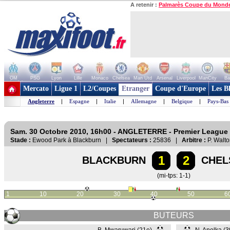
A retenir :
Palmarès Coupe du Mond
OM
PSG
Lyon
Lille
Monaco
Chelsea
Man Utd
Arsenal
Liverpool
ManCity
Ba
+ de clubs
Mercato
Ligue 1
L2/Coupes
Etranger
Coupe d'Europe
Les B
Angleterre
|
Espagne
|
Italie
|
Allemagne
|
Belgique
|
Pays-Bas
Sam. 30 Octobre 2010, 16h00 - ANGLETERRE - Premier League
Stade :
Ewood Park à Blackburn |
Spectateurs :
25836 |
Arbitre :
P. Walt
1
2
BLACKBURN
CHEL
(mi-tps: 1-1)
1
10
20
30
40
50
6
BUTEURS