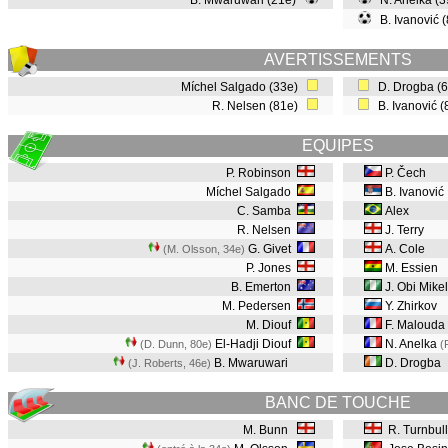
B. Mwaruwari (21e)
N. Anelka (
B. Ivanović 
AVERTISSEMENTS
Míchel Salgado (33e)
D. Drogba (
R. Nelsen (81e)
B. Ivanović 
EQUIPES
P. Robinson
P. Čech
Míchel Salgado
B. Ivanović
C. Samba
Alex
R. Nelsen
J. Terry
G. Givet
A. Cole
(M. Olsson, 34e
)
P. Jones
M. Essien
B. Emerton
J. Obi Mikel
M. Pedersen
Y. Zhirkov
M. Diouf
F. Malouda
El-Hadji Diouf
N. Anelka
(D. Dunn, 80e
)
(
B. Mwaruwari
D. Drogba
(J. Roberts, 46e
)
BANC DE TOUCHE
M. Bunn
R. Turnbull