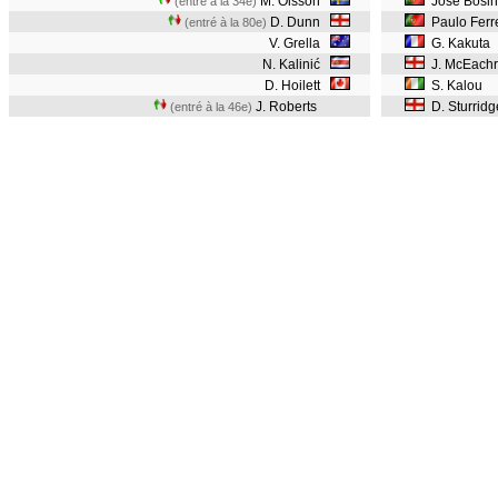
M. Olsson
Jose Bosi
(entré à la 34e)
D. Dunn
Paulo Ferr
(entré à la 80e)
V. Grella
G. Kakuta
N. Kalinić
J. McEach
D. Hoilett
S. Kalou
J. Roberts
D. Sturrid
(entré à la 46e)