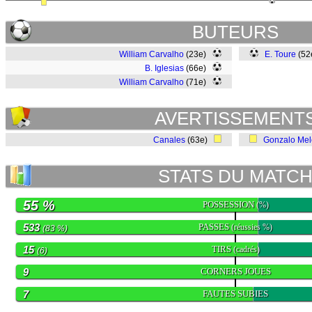
BUTEURS
William Carvalho
(23e)
E. Toure
(52
B. Iglesias
(66e)
William Carvalho
(71e)
AVERTISSEMENT
Canales
(63e)
Gonzalo Mel
STATS DU MATC
55 %
POSSESSION
(%)
533
PASSES
(réussies %)
(83 %)
15
TIRS
(cadrés)
(6)
9
CORNERS JOUES
7
FAUTES SUBIES