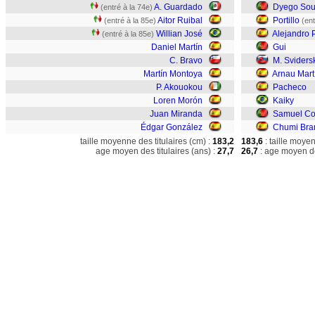
A. Guardado
Dyego So
(entré à la 74e)
Aitor Ruibal
Portillo
(entré à la 85e)
(ent
Willian José
Alejandro 
(entré à la 85e)
Daniel Martín
Gui
C. Bravo
M. Sviders
Martín Montoya
Arnau Mart
P. Akouokou
Pacheco
Loren Morón
Kaiky
Juan Miranda
Samuel Co
Édgar González
Chumi Bra
taille moyenne des titulaires (cm) :
183,2
183,6
: taille moye
age moyen des titulaires (ans) :
27,7
26,7
: age moyen de