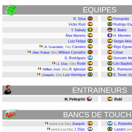
EQUIPES
R. Silva
Fernando
Víctor Ruíz
Rodrigo El
Y. Sabaly
S. Babic
Álex Moreno
H. Mendes
Luiz Felipe
Sergio Aki
Canales
Iñigo Egua
(
A. Guardado
, 74e)
William Carvalho
César
(
Aitor Ruibal
, 85e)
G. Rodríguez
Gonzalo Me
Rodri
Léo Baptis
(
J. Díaz
, 63e)
B. Iglesias
L. Ramazan
(
Willian José
, 85e)
Luiz Henrique
E. Toure
(
Joaquín
, 63e)
(
D
ENTRAINEURS
M. Pellegrini
Rubí
BANCS DE TOUCH
Joaquín
L. Roberto
(entré à la 63e)
J. Díaz
Lazaro
(entré à la 63e)
(ent