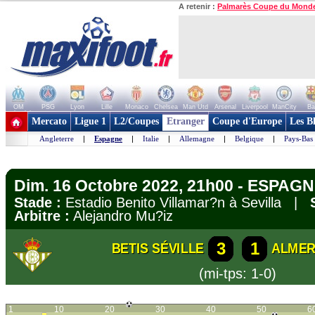
A retenir :
Palmarès Coupe du Mond
OM
PSG
Lyon
Lille
Monaco
Chelsea
Man Utd
Arsenal
Liverpool
ManCity
Ba
+ de clubs
Mercato
Ligue 1
L2/Coupes
Etranger
Coupe d'Europe
Les B
Angleterre
|
Espagne
|
Italie
|
Allemagne
|
Belgique
|
Pays-Bas
Dim. 16 Octobre 2022, 21h00 - ESPAGN
Stade :
Estadio Benito Villamar?n à Sevilla |
Arbitre :
Alejandro Mu?iz
3
1
BETIS SÉVILLE
ALMER
(mi-tps: 1-0)
1
10
20
30
40
50
6