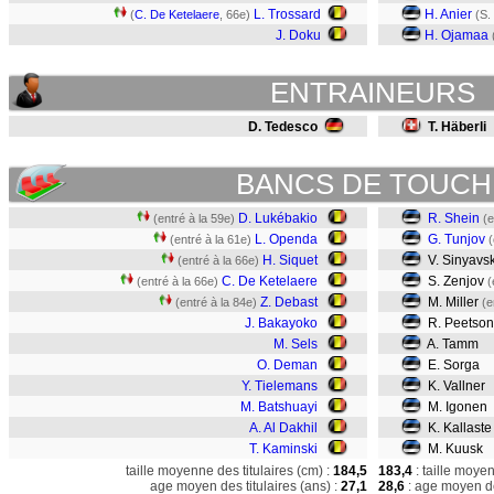
L. Trossard
H. Anier
(
C. De Ketelaere
, 66e)
(S.
J. Doku
H. Ojamaa
ENTRAINEURS
D. Tedesco
T. Häberli
BANCS DE TOUCH
D. Lukébakio
R. Shein
(entré à la 59e)
(e
L. Openda
G. Tunjov
(entré à la 61e)
(
H. Siquet
V. Sinyavs
(entré à la 66e)
C. De Ketelaere
S. Zenjov
(entré à la 66e)
(
Z. Debast
M. Miller
(entré à la 84e)
(e
J. Bakayoko
R. Peetson
M. Sels
A. Tamm
O. Deman
E. Sorga
Y. Tielemans
K. Vallner
M. Batshuayi
M. Igonen
A. Al Dakhil
K. Kallaste
T. Kaminski
M. Kuusk
taille moyenne des titulaires (cm) :
184,5
183,4
: taille moye
age moyen des titulaires (ans) :
27,1
28,6
: age moyen de