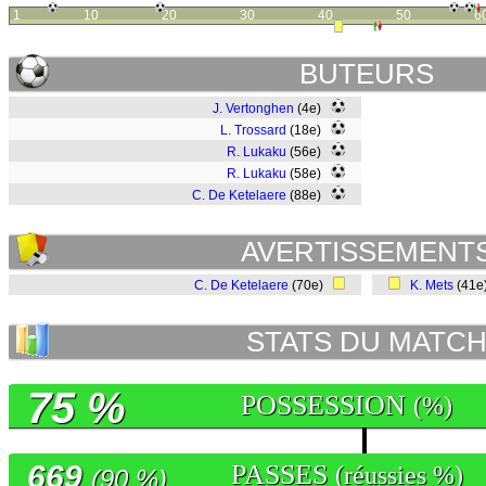
1
10
20
30
40
50
6
BUTEURS
J. Vertonghen
(4e)
L. Trossard
(18e)
R. Lukaku
(56e)
R. Lukaku
(58e)
C. De Ketelaere
(88e)
AVERTISSEMENT
C. De Ketelaere
(70e)
K. Mets
(41
STATS DU MATC
75 %
POSSESSION
(%)
669
PASSES
(réussies %)
(90 %)