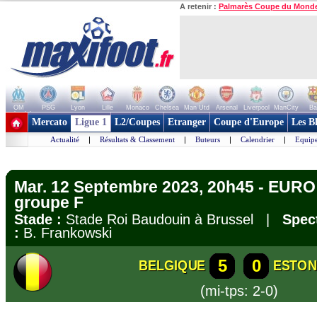
A retenir :
Palmarès Coupe du Mond
OM
PSG
Lyon
Lille
Monaco
Chelsea
Man Utd
Arsenal
Liverpool
ManCity
Ba
+ de clubs
Mercato
Ligue 1
L2/Coupes
Etranger
Coupe d'Europe
Les B
Actualité
|
Résultats & Classement
|
Buteurs
|
Calendrier
|
Equipe
Mar. 12 Septembre 2023, 20h45 - EURO 
groupe F
Stade :
Stade Roi Baudouin à Brussel |
Spect
:
B. Frankowski
5
0
BELGIQUE
ESTON
(mi-tps: 2-0)