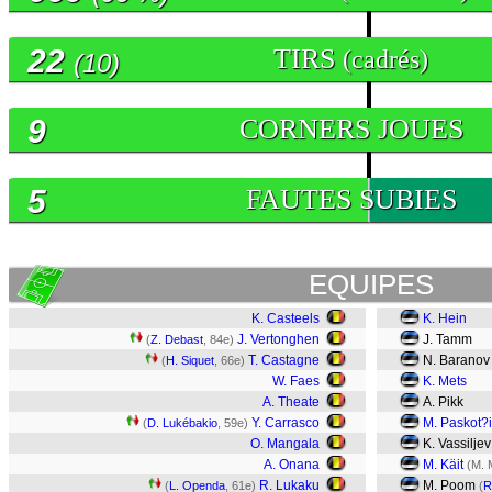
22
TIRS
(cadrés)
(10)
9
CORNERS JOUES
5
FAUTES SUBIES
EQUIPES
K. Casteels
K. Hein
J. Vertonghen
J. Tamm
(
Z. Debast
, 84e)
T. Castagne
N. Baranov
(
H. Siquet
, 66e)
W. Faes
K. Mets
A. Theate
A. Pikk
Y. Carrasco
M. Paskot?i
(
D. Lukébakio
, 59e)
O. Mangala
K. Vassilje
A. Onana
M. Käit
(M. M
R. Lukaku
M. Poom
(
L. Openda
, 61e)
(
R