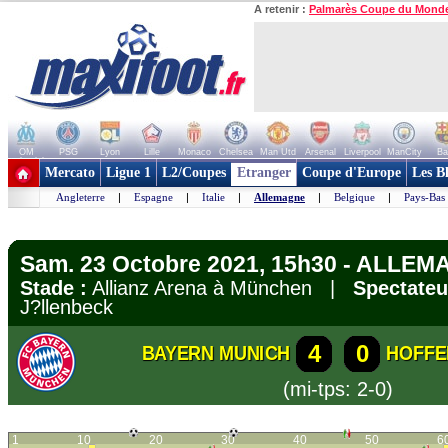
A retenir :
Palmarès Coupe du Mond
OM
PSG
Lyon
Lille
Monaco
Chelsea
Man Utd
Arsenal
Liverpool
ManCity
Ba
+ de clubs
Mercato
Ligue 1
L2/Coupes
Etranger
Coupe d'Europe
Les B
Angleterre
|
Espagne
|
Italie
|
Allemagne
|
Belgique
|
Pays-Bas
Sam. 23 Octobre 2021, 15h30 - ALLEM
Stade :
Allianz Arena à München |
Spectateu
J?llenbeck
4
0
BAYERN MUNICH
HOFFE
(mi-tps: 2-0)
1
10
20
30
40
50
6