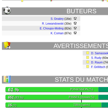
BUTEURS
S. Gnabry
(16e)
R. Lewandowski
(30e)
E. Choupo-Moting
(82e)
K. Coman
(87e)
AVERTISSEMENT
D. Samasse
S. Rudy
(60
D. Raum
(7
F. Grillitsch
(
STATS DU MATC
61 %
POSSESSION
(%)
651
PASSES
(réussies %)
(83 %)
15
TIRS
(cadrés)
(7)