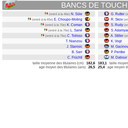
BANCS DE TOUCH
N. Süle
G. Rutter
(entré à la 46e)
(
E. Choupo-Moting
R. Skov
(entré à la 65e)
(en
K. Coman
S. Rudy
(entré à la 70e)
(en
L. Sané
S. Adamya
(entré à la 76e)
C. Tolisso
A. Stiller
(entré à la 76e)
(e
T. Nianzou
K. Vogt
J. Stanisic
M. Gacinov
B. Sarr
P. Pentke
C. Früchtl
M. Dabour
taille moyenne des titulaires (cm) :
182,6
183,1
: taille moye
age moyen des titulaires (ans) :
26,5
25,4
: age moyen de