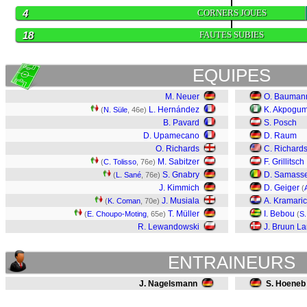
4
CORNERS JOUES
18
FAUTES SUBIES
EQUIPES
M. Neuer
O. Bauman
L. Hernández
K. Akpogu
(
N. Süle
, 46e)
B. Pavard
S. Posch
D. Upamecano
D. Raum
O. Richards
C. Richard
M. Sabitzer
F. Grillitsch
(
C. Tolisso
, 76e)
S. Gnabry
D. Samass
(
L. Sané
, 76e)
J. Kimmich
D. Geiger
(
A
J. Musiala
A. Kramaric
(
K. Coman
, 70e)
T. Müller
I. Bebou
(
E. Choupo-Moting
, 65e)
(
S
R. Lewandowski
J. Bruun L
ENTRAINEURS
J. Nagelsmann
S. Hoeneb