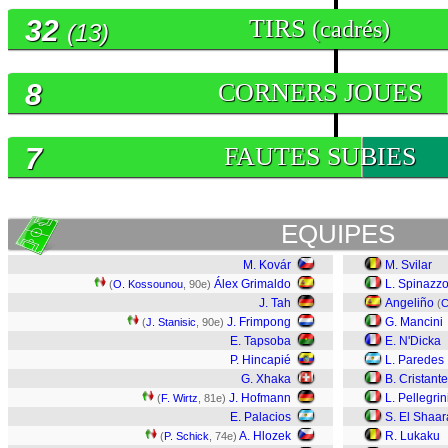
32
TIRS
(cadrés)
(13)
8
CORNERS JOUES
7
FAUTES SUBIES
EQUIPES
M. Kovár
M. Svilar
Álex Grimaldo
L. Spinazzo
(
O. Kossounou
, 90e)
J. Tah
Angeliño
(
C
J. Frimpong
G. Mancini
(
J. Stanisic
, 90e)
E. Tapsoba
E. N'Dicka
P. Hincapié
L. Paredes
G. Xhaka
B. Cristante
J. Hofmann
L. Pellegrin
(
F. Wirtz
, 81e)
E. Palacios
S. El Shaa
A. Hlozek
R. Lukaku
(
P. Schick
, 74e)