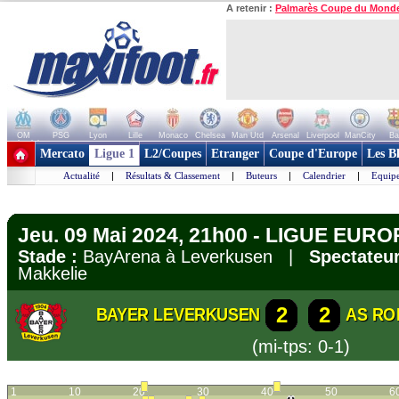
A retenir :
Palmarès Coupe du Mond
OM
PSG
Lyon
Lille
Monaco
Chelsea
Man Utd
Arsenal
Liverpool
ManCity
Ba
+ de clubs
Mercato
Ligue 1
L2/Coupes
Etranger
Coupe d'Europe
Les B
Actualité
|
Résultats & Classement
|
Buteurs
|
Calendrier
|
Equipe
Jeu. 09 Mai 2024, 21h00 - LIGUE EUROPA
Stade :
BayArena à Leverkusen |
Spectateur
Makkelie
2
2
BAYER LEVERKUSEN
AS RO
(mi-tps: 0-1)
1
10
20
30
40
50
6