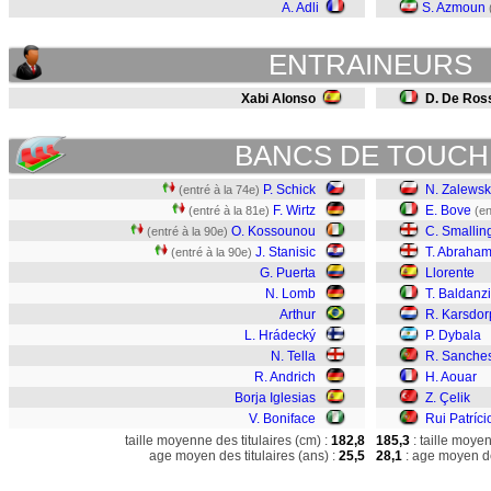
A. Adli
S. Azmoun
ENTRAINEURS
Xabi Alonso
D. De Ros
BANCS DE TOUCH
P. Schick
N. Zalewsk
(entré à la 74e)
F. Wirtz
E. Bove
(entré à la 81e)
(en
O. Kossounou
C. Smallin
(entré à la 90e)
J. Stanisic
T. Abraha
(entré à la 90e)
G. Puerta
Llorente
N. Lomb
T. Baldanzi
Arthur
R. Karsdor
L. Hrádecký
P. Dybala
N. Tella
R. Sanche
R. Andrich
H. Aouar
Borja Iglesias
Z. Çelik
V. Boniface
Rui Patríci
taille moyenne des titulaires (cm) :
182,8
185,3
: taille moye
age moyen des titulaires (ans) :
25,5
28,1
: age moyen de