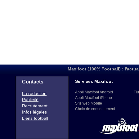
Maxifoot (100% Football) : l'actua
Services Maxifoot
Contacts
Appli Maxifoot Android
Flu
La rédaction
Appli Maxifoot iPhone
Publicité
Site web Mobile
Recrutement
Choix de consentement
Infos légales
Liens football