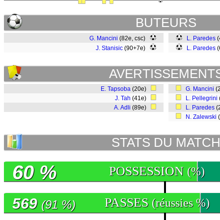
BUTEURS
G. Mancini
(82e, csc)
L. Paredes
(
J. Stanisic
(90+7e)
L. Paredes
(
AVERTISSEMENT
E. Tapsoba
(20e)
G. Mancini
(
J. Tah
(41e)
L. Pellegrini
A. Adli
(89e)
L. Paredes
(
N. Zalewski
STATS DU MATC
60 %
POSSESSION
(%)
569
PASSES
(réussies %)
(91 %)