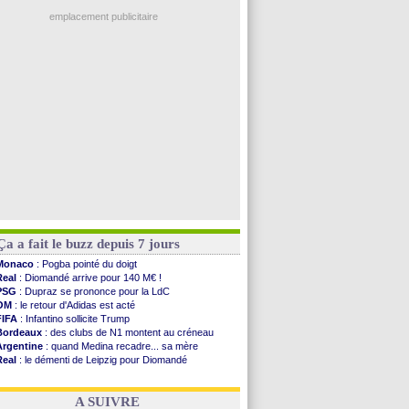
OM
: Côme pousse pour Gouiri
Amical
: Nice battu aux tirs au but
emplacement publicitaire
Benfica
: Ivanovic proche de Lens
OM
: Dupraz "alarmé" par la situation
Atletico
: Alvarez, le Barça va revoir son offre
Lorient
: Mbamba prêté par Leverkusen (officiel)
Amical
: le Real bat Ferencvaros
Voir les brèves précédentes
Ça a fait le buzz depuis 7 jours
Monaco
: Pogba pointé du doigt
Real
: Diomandé arrive pour 140 M€ !
PSG
: Dupraz se prononce pour la LdC
OM
: le retour d'Adidas est acté
FIFA
: Infantino sollicite Trump
Bordeaux
: des clubs de N1 montent au créneau
Argentine
: quand Medina recadre... sa mère
Real
: le démenti de Leipzig pour Diomandé
OM
: le club prêt à libérer Kondogbia ?
OM
: Paixão attire un 2e club anglais
A SUIVRE