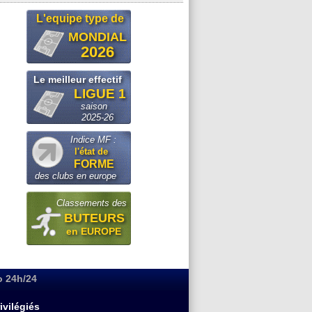
L'equipe type de
MONDIAL
2026
Le meilleur effectif
LIGUE 1
saison
2025-26
Indice MF :
l'état de
FORME
des clubs en europe
Classements des
BUTEURS
en EUROPE
o 24h/24
ivilégiés