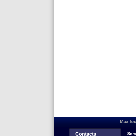
Maxifoo
Serv
Contacts