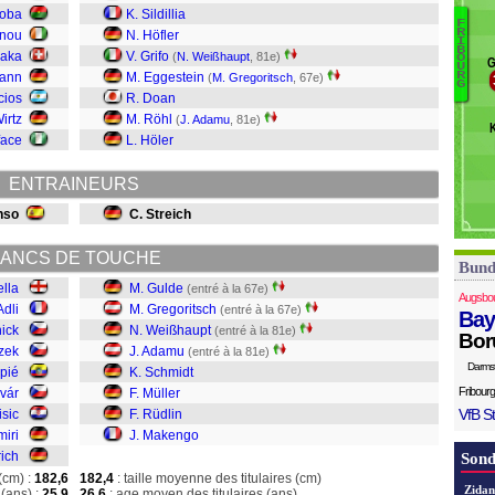
Sc
soba
K. Sildillia
F
Ad
R
unou
N. Höfler
I
Te
M
B
haka
V. Grifo
(
N. Weißhaupt
, 81e)
O
G
U
Rü
mann
M. Eggestein
R
(
M. Gregoritsch
, 67e)
G
Mü
cios
R. Doan
S
Wirtz
M. Röhl
(
J. Adamu
, 81e)
A
face
L. Höler
W
G
ENTRAINEURS
G
nso
C. Streich
ANCS DE TOUCHE
Bund
ella
M. Gulde
(entré à la 67e)
Augsbo
Adli
M. Gregoritsch
(entré à la 67e)
Bay
hick
N. Weißhaupt
(entré à la 81e)
Bor
zek
J. Adamu
(entré à la 81e)
Darms
apié
K. Schmidt
Fribourg
vár
F. Müller
VfB St
isic
F. Rüdlin
miri
J. Makengo
rich
Sond
(cm) :
182,6
182,4
: taille moyenne des titulaires (cm)
Zidan
(ans) :
25,9
26,6
: age moyen des titulaires (ans)