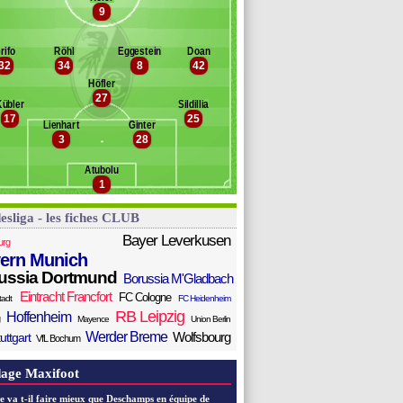
hick
9
Banc des remplaçants
Fribourg
li
lla
akengo
rifo
Röhl
Eggestein
Doan
dlin
32
34
8
42
ller
Höfler
chmidt
27
Kübler
Sildillia
damu
17
25
eißhaupt
Lienhart
Ginter
3
28
regoritsch
ulde
Atubolu
1
esliga - les fiches CLUB
Bayer Leverkusen
urg
ern Munich
ussia Dortmund
Borussia M'Gladbach
Eintracht Francfort
FC Cologne
tadt
FC Heidenheim
RB Leipzig
Hoffenheim
Mayence
Union Berlin
Werder Breme
Wolfsbourg
uttgart
VfL Bochum
age Maxifoot
e va t-il faire mieux que Deschamps en équipe de