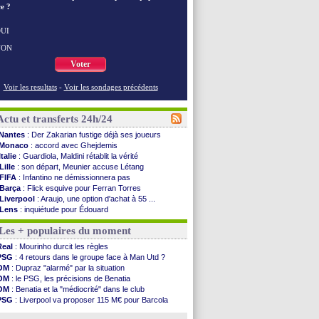
e ?
UI
NON
Voter
Voir les resultats
-
Voir les sondages précédents
Actu et transferts 24h/24
Nantes
: Der Zakarian fustige déjà ses joueurs
Monaco
: accord avec Ghejdemis
Italie
: Guardiola, Maldini rétablit la vérité
Lille
: son départ, Meunier accuse Létang
FIFA
: Infantino ne démissionnera pas
Barça
: Flick esquive pour Ferran Torres
Liverpool
: Araujo, une option d'achat à 55 ...
Lens
: inquiétude pour Édouard
Man Utd
: Vitek vendu à Middlesbrough (off.)
Les + populaires du moment
PSV
: Sano recruté pour 14,5 M€ (officiel)
OM
: Coventry pense à Angel Gomes
Real
: Mourinho durcit les règles
PSG
: Rafel Pol satisfait des progrès
PSG
: 4 retours dans le groupe face à Man Utd ?
Amical
: le Barça vainqueur puis battu
OM
: Dupraz "alarmé" par la situation
Inter
: Calhanoglu prêt à prolonger
OM
: le PSG, les précisions de Benatia
Nice
: Abdelmonem veut rester
OM
: Benatia et la "médiocrité" dans le club
L2
: le classement complet
PSG
: Liverpool va proposer 115 M€ pour Barcola
L2
: les résultats de la soirée
OM
: B. Genesio - "ce n'est pas idéal"
Amical
: Le Havre renversé par Oviedo