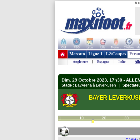
A r
OM
PSG
Lyon
Lille
Monaco
Chelsea
Ma
+ de clubs
Mercato
Ligue 1
L2/Coupes
Etran
Angleterre
|
Espagne
|
Italie
|
All
Dim. 29 Octobre 2023, 17h30 - ALL
Stade :
BayArena à Leverkusen |
Spectateu
BAYER LEVERKUS
1
10
20
30