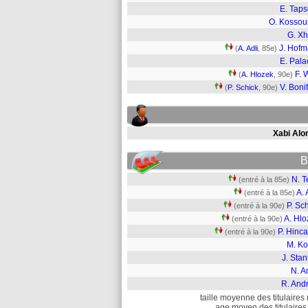
E. Tap
O. Kosso
G. X
J. Hof
(
A. Adli
, 85e)
E. Pala
F. 
(
A. Hlozek
, 90e)
V. Boni
(
P. Schick
, 90e)
Xabi Alo
B
N. T
(entré à la 85e)
A. 
(entré à la 85e)
P. Sc
(entré à la 90e)
A. Hlo
(entré à la 90e)
P. Hinc
(entré à la 90e)
M. Ko
J. Stan
N. A
R. And
taille moyenne des titulaires 
age moyen des titulaires 