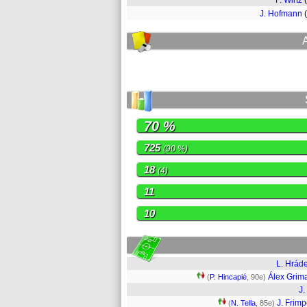
F. Wirtz
J. Hofmann
70 %
725
(90 %)
18
(4)
11
10
L. Hrád
Álex Grim
(
P. Hincapié
, 90e)
J.
J. Frim
(
N. Tella
, 85e)