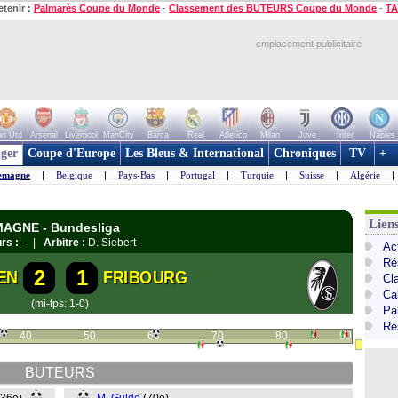
etenir :
Palmarès Coupe du Monde
-
Classement des BUTEURS Coupe du Monde
-
TA
emplacement publicitaire
n Utd
Arsenal
Liverpool
ManCity
Barca
Real
Atletico
Milan
Juve
Inter
Naples
ger
Coupe d'Europe
Les Bleus & International
Chroniques
TV
+
emagne
|
Belgique
|
Pays-Bas
|
Portugal
|
Turquie
|
Suisse
|
Algérie
|
Lien
EMAGNE - Bundesliga
rs :
- |
Arbitre :
D. Siebert
Ac
Ré
2
1
EN
FRIBOURG
Cl
Ca
(mi-tps: 1-0)
Pa
Ré
40
50
60
70
80
90
BUTEURS