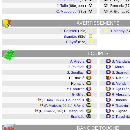
C. Maboulou
(8e)
A. Gignac (
J. Tallo
(66e, pen.)
Romaric (17
C. Maboulou
(73e)
A. Gignac (6
AVERTISSEMENTS
J. Palmieri
(19e)
B. Mendy
(6
Brandão
(82e)
F. Ayité
(87e)
EQUIPES
A. Areola
S. Mandan
J. Palmieri
J. Morel
S. Squillaci
S. Sparagn
D. Diakité
N. N'Koulo
Romaric
B. Mendy
Y. Cahuzac
B. Dja Djéd
G. Gillet
R. Alessand
R. Boudebouz
G. Imbula
(
J. Tallo
, 58e)
F. Ayité
F. Thauvin
(
F. Modesto
, 90+3e)
C. Maboulou
A. Gignac
(
F. Kamano
, 81e)
Brandão
D. Payet
(
M
BANC DE TOUCHE