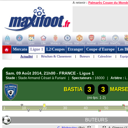
A retenir :
Palmarès Coupe du Mond
OM
PSG
Lyon
Lille
Monaco
Chelsea
Man Utd
Arsenal
Liverpool
ManCity
Ba
+ de clubs
Mercato
Ligue 1
L2/Coupes
Etranger
Coupe d'Europe
Les B
Actualité
|
Résultats & Classement
|
Buteurs
|
Calendrier
|
Equip
Sam. 09 Août 2014, 21h00 - FRANCE - Ligue 1
Stade :
Stade Armand Césari à Furiani |
Spectateurs :
16000 |
Arbitre :
L.
3
3
BASTIA
MARSE
(mi-tps: 1-2)
1
10
20
30
40
50
6
BUTEURS