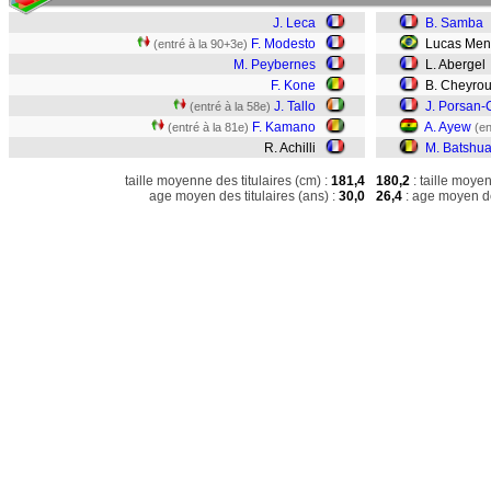
J. Leca
B. Samba
F. Modesto
Lucas Me
(entré à la 90+3e)
M. Peybernes
L. Abergel
F. Kone
B. Cheyro
J. Tallo
J. Porsan-
(entré à la 58e)
F. Kamano
A. Ayew
(entré à la 81e)
(en
R. Achilli
M. Batshua
taille moyenne des titulaires (cm) :
181,4
180,2
: taille moye
age moyen des titulaires (ans) :
30,0
26,4
: age moyen de