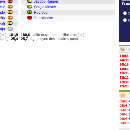
egen
Jacobo Ramón
Franc
ctor
Sergio Mestre
adó
Rodrygo
O
eña
Y. Lekhedim
ati
aújo
(cm) :
181,9
180,6
: taille moyenne des titulaires (cm)
(ans) :
25,4
25,7
: age moyen des titulaires (ans)
14h55
14h38
14h19
13h56
13h35
13h12
12h48
12h25
12h06
11h53
11h31
05/08
11h10
05/08
10h52
06/08
10h33
06/08
10h12
06/08
10h09
06/08
10h05
06/08
09h44