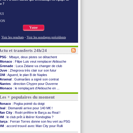
e ?
UI
NON
Voter
Voir les resultats
-
Voir les sondages précédents
Actu et transferts 24h/24
PSG
: Mbaye, deux pistes se détachent
Monaco
: Filipe Luis veut remplacer Akliouche
Grenade
: Luca Zidane va changer de club
Juve
: Zhegrova très clair sur son futur
OM
: Aguerd, le plan B de Naples
Arsenal
: Guimarães a signé son contrat
Nantes
: direction Chypre pour Duverne
Monaco
: le remplaçant d'Akliouche en ...
Man Utd
: Bayindir signe au Celta (officiel)
Les + populaires du moment
Man City
: Enzo Fernandez pour l'après-Rodri ?
Naples
: l'option Monaco pour Lukaku !
Monaco
: Pogba pointé du doigt
OM
: Lucas Perri a été approché
Real
: Diomandé arrive pour 140 M€ !
PSG
: le coach de l'Ajax insiste pour Godts
Man City
: Rodri préfère le Barça au Real !
PSG
: une 2e offre en préparation pour Godts
OM
: le club prêt à libérer Kondogbia ?
Francfort
: Dina Ebimbe signe à Schalke (off.)
Barça
: Ferran Torres donne son feu vert au PSG
Strasbourg
: Saïdou Sow prêté à Nantes (off.)
OM
: accord trouvé avec Man City pour Rulli
Monaco
: Filipe Luis aimerait garder Balogun
PSG
: l'étonnante rumeur Gusto
Dortmund
: Newcastle est prévenu pour Nmecha