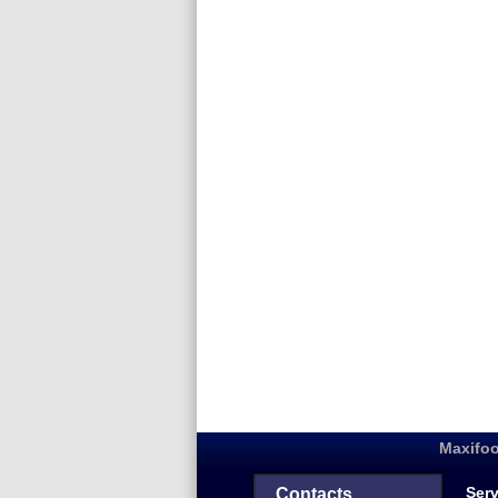
Maxifoo
Serv
Contacts