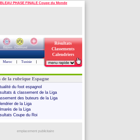
BLEAU PHASE FINALE Coupe du Monde
Résultats
Bayern
Dortmund
Classements
Calendriers
Maroc
|
Tunisie
|
s de la rubrique Espagne
tualité du foot espagnol
sultats & classement de la Liga
assement des buteurs de la Liga
endrier de la Liga
lmarès de la Liga
sultats Coupe du Roi
emplacement publicitaire