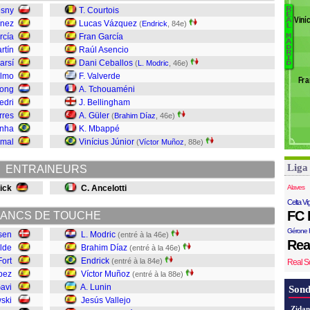
L
esny
T. Courtois
R
E
Viní
A
Ga
ínez
Lucas Vázquez
(
Endrick
, 84e)
L
L
rcía
Fran García
M
A
R
Fo
D
rtín
Raúl Asencio
R
Me
I
Ba
arsí
Dani Ceballos
(
L. Modric
, 46e)
D
R
C
Olmo
F. Valverde
Fra
Va
Jong
A. Tchouaméni
Lu
edri
J. Bellingham
rres
A. Güler
(
Brahim Díaz
, 46e)
E
nha
K. Mbappé
Dí
amal
Vinícius Júnior
(
Víctor Muñoz
, 88e)
M
Liga
ENTRAINEURS
lick
C. Ancelotti
Alaves
Celta Vi
FC 
ANCS DE TOUCHE
Gérone 
sen
L. Modric
(entré à la 46e)
Rea
lde
Brahim Díaz
(entré à la 46e)
Fort
Endrick
(entré à la 84e)
Real S
pez
Víctor Muñoz
(entré à la 88e)
avi
A. Lunin
Sond
ski
Jesús Vallejo
Zidan