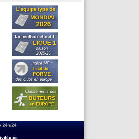
L'equipe type de
MONDIAL
2026
Le meilleur effectif
LIGUE 1
saison
2025-26
Indice MF :
l'état de
FORME
des clubs en europe
Classements des
BUTEURS
en EUROPE
o 24h/24
ivilégiés