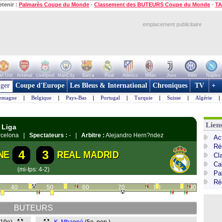
etenir :
Palmarès Coupe du Monde
-
Classement des BUTEURS Coupe du Monde
-
TA
emplacement publicitaire
n Utd
Arsenal
Liverpool
ManCity
Barca
Real
Atletico
Milan
Juve
Inter
Naples
ger
Coupe d'Europe
Les Bleus & International
Chroniques
TV
+
lemagne
|
Belgique
|
Pays-Bas
|
Portugal
|
Turquie
|
Suisse
|
Algérie
|
Lien
 Liga
arcelona |
Spectateurs :
- |
Arbitre :
Alejandro Hern?ndez
Ac
Ré
4
3
NE
REAL MADRID
Cl
Cal
(mi-tps: 4-2)
Pa
Ré
40
50
60
70
80
90
BUTEURS