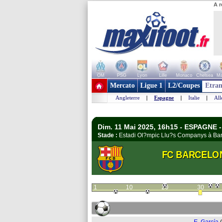
A r
OM
PSG
Lyon
Lille
Monaco
Chelsea
Ma
+ de clubs
Mercato
Ligue 1
L2/Coupes
Etran
Angleterre
|
Espagne
|
Italie
|
Al
Dim. 11 Mai 2025, 16h15 - ESPAGNE -
Stade :
Estadi Ol?mpic Llu?s Companys à B
FC BARCELO
1
10
20
30