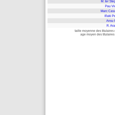
M. ter St
Pau Vi
Marc Cas
Iñaki P
Ansu F
R. Ar
taille moyenne des titulaires 
age moyen des titulaires 