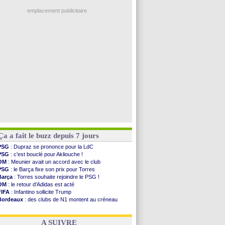
PSG
: Luis Enrique satisfait malgré tout
Barça
: première offre à 45 M€ pour Rodri ?
emplacement publicitaire
Argentine
: le soutien très appuyé à Infantino
Tottenham
: Van de Ven va prolonger
Barça
: l'agent de Rodri confirme !
FIFA
: la CAF soutient Infantino
CdM 2030
: Rubiales charge Infantino et ...
Voir les brèves précédentes
Ça a fait le buzz depuis 7 jours
PSG
: Dupraz se prononce pour la LdC
PSG
: c'est bouclé pour Akliouche !
OM
: Meunier avait un accord avec le club
PSG
: le Barça fixe son prix pour Torres
Barça
: Torres souhaite rejoindre le PSG !
OM
: le retour d'Adidas est acté
FIFA
: Infantino sollicite Trump
Bordeaux
: des clubs de N1 montent au créneau
Argentine
: quand Medina recadre... sa mère
Real
: le démenti de Leipzig pour Diomandé
A SUIVRE