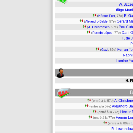
W. Szcz
Íñigo Mart
E. Ga
(
Héctor Fort
, 77e)
Gerard Ma
(
Alejandro Balde
, 57e)
Pau Cub
(
A. Christensen
, 57e)
Dani 
(
Fermín López
, 77e)
F. de 
P
Ferran To
(
Gavi
, 89e)
Raphi
Lamine Y
H. F
B
A. Christen
(entré à la 57e)
Alejandro Ba
(entré à la 57e)
Héctor 
(entré à la 77e)
Fermín Ló
(entré à la 77e)
G
(entré à la 89e)
R. Lewandow