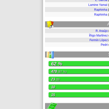
E. García
Lamine Yamal
Raphinha
Raphinha
R. Araújo
Íñigo Martínez
Fermín López
Pedri
62 %
478
(87 %)
23
(9)
10
15