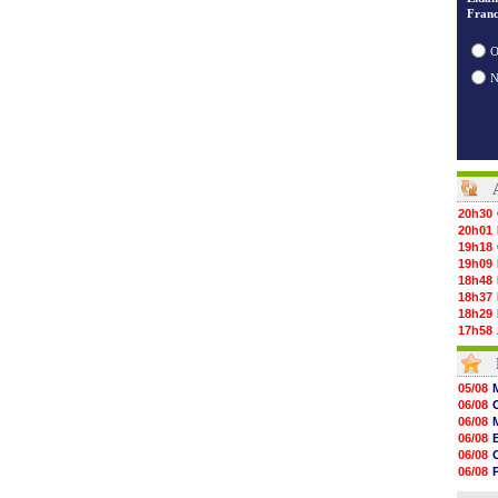
Franc
O
20h30
20h01
19h18
19h09
18h48
18h37
18h29
17h58
17h46
17h32
17h16
05/08
16h59
06/08
16h37
06/08
16h33
06/08
16h27
06/08
16h22
06/08
16h07
06/08
15h46