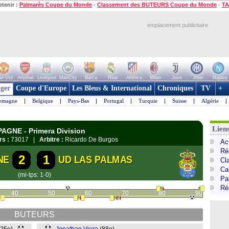
etenir :
Palmarès Coupe du Monde
-
Classement des BUTEURS Coupe du Monde
-
TA
emplacement publicitaire
n Utd
Arsenal
Liverpool
ManCity
Barca
Real
Atletico
Milan
Juve
Inter
Naples
ger
Coupe d'Europe
Les Bleus & International
Chroniques
TV
+
lemagne
|
Belgique
|
Pays-Bas
|
Portugal
|
Turquie
|
Suisse
|
Algérie
|
Lien
PAGNE - Primera Division
rs :
73017 |
Arbitre :
Ricardo De Burgos
Ac
Ré
2
1
NE
UD LAS PALMAS
Cl
Cal
(mi-tps: 1-0)
Pa
Ré
40
50
60
70
80
90
BUTEURS