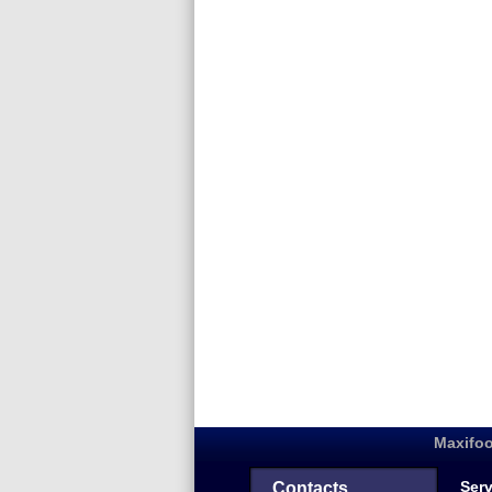
Maxifoo
Serv
Contacts