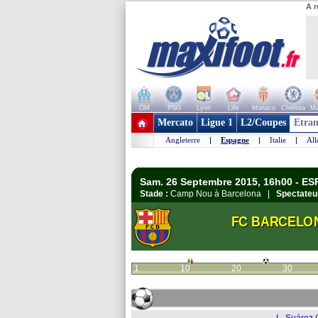
A r
OM
PSG
Lyon
Lille
Monaco
Chelsea
Ma
+ de clubs
Mercato
Ligue 1
L2/Coupes
Etran
Angleterre
|
Espagne
|
Italie
|
Al
Sam. 26 Septembre 2015, 16h00 - ES
Stade :
Camp Nou à Barcelona |
Spectateu
FC BARCELO
1
10
20
30