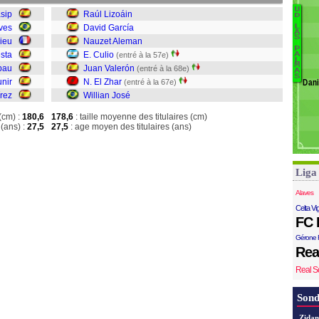
S
U
B
sip
Raúl Lizoáin
D
ves
David García
L
Li
A
S
hieu
Nauzet Aleman
D
P
esta
E. Culio
(entré à la 57e)
A
N
L
M
bau
Juan Valerón
(entré à la 68e)
Cu
A
S
nir
N. El Zhar
(entré à la 67e)
Dani
J
rez
Willian José
El
W
(cm) :
180,6
178,6
: taille moyenne des titulaires (cm)
(ans) :
27,5
27,5
: age moyen des titulaires (ans)
Liga
Alaves
Celta Vi
FC 
Gérone 
Rea
Real S
Sond
Zidan