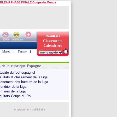
BLEAU PHASE FINALE Coupe du Monde
Résultats
Bayern
Dortmund
Classements
Calendriers
Maroc
|
Tunisie
|
s de la rubrique Espagne
tualité du foot espagnol
sultats & classement de la Liga
assement des buteurs de la Liga
endrier de la Liga
lmarès de la Liga
sultats Coupe du Roi
emplacement publicitaire