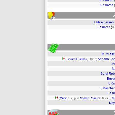
L. Suárez
L. Suárez
J. Mascherano
L. Suárez
(9
M. ter St
Adriano Cor
(
Gerard Gumbau
, 90+1e)
P
Ba
Sergi Rob
Busq
I. Ra
J. Masche
L. Su
L. M
(
Munir
, 10e, puis
Sandro Ramírez
, 80e)
Ney