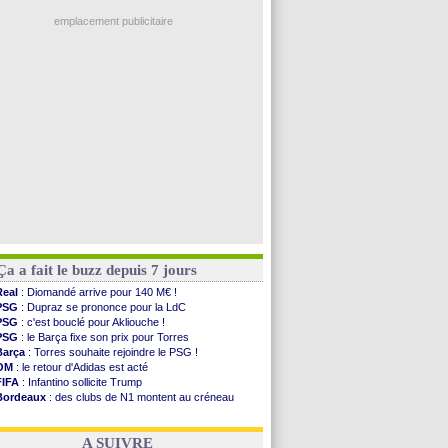
Ouganda
: Owori battu à mort à Kampala
PSG
: Liverpool va proposer 115 M€ pour ...
emplacement publicitaire
Norvège
: la démission d'Infantino réclamée
PSG
: Mbaye, deux pistes se détachent
Monaco
: Filipe Luis veut remplacer Akliouche
Grenade
: Luca Zidane va changer de club
Juve
: Zhegrova très clair sur son futur
Voir les brèves précédentes
Ça a fait le buzz depuis 7 jours
Real
: Diomandé arrive pour 140 M€ !
PSG
: Dupraz se prononce pour la LdC
PSG
: c'est bouclé pour Akliouche !
PSG
: le Barça fixe son prix pour Torres
Barça
: Torres souhaite rejoindre le PSG !
OM
: le retour d'Adidas est acté
FIFA
: Infantino sollicite Trump
Bordeaux
: des clubs de N1 montent au créneau
Argentine
: quand Medina recadre... sa mère
Real
: le démenti de Leipzig pour Diomandé
A SUIVRE