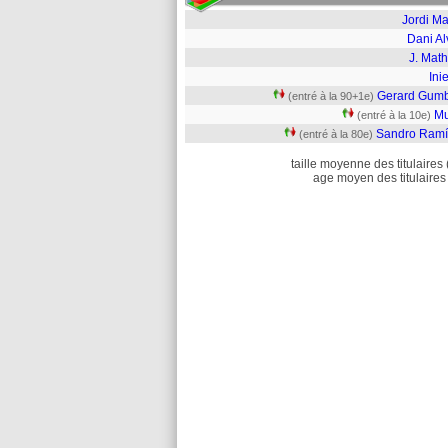
Jordi Ma
Dani Al
J. Mat
Ini
Gerard Gum
(entré à la 90+1e)
Mu
(entré à la 10e)
Sandro Ramí
(entré à la 80e)
taille moyenne des titulaires 
age moyen des titulaires 