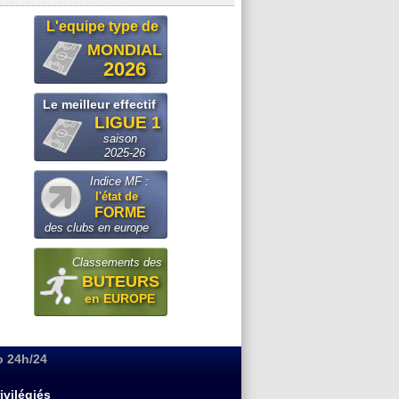
L'equipe type de
MONDIAL
2026
Le meilleur effectif
LIGUE 1
saison
2025-26
Indice MF :
l'état de
FORME
des clubs en europe
Classements des
BUTEURS
en EUROPE
o 24h/24
ivilégiés