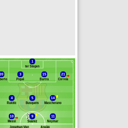
1
ter Stegen
20
3
15
21
>
berto
Piqué
Bartra
Correia
anc des remplaçants
FC Barcelone
4
5
14
ordi Masip
Rakitic
Busquets
Mascherano
ani Alves
athieu
iesta
10
9
11
>
2
Messi
Suárez
Neymar
umbau
nir
Jonathan Viera
Araújo