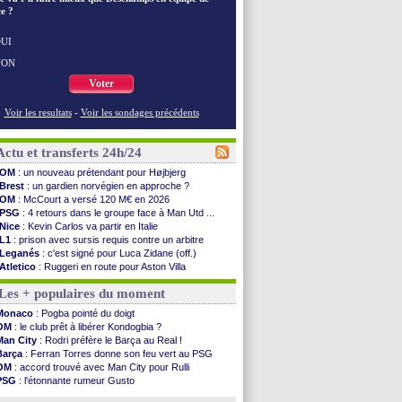
e ?
UI
NON
Voter
Voir les resultats
-
Voir les sondages précédents
Actu et transferts 24h/24
OM
: un nouveau prétendant pour Højbjerg
Brest
: un gardien norvégien en approche ?
OM
: McCourt a versé 120 M€ en 2026
PSG
: 4 retours dans le groupe face à Man Utd ...
Nice
: Kevin Carlos va partir en Italie
L1
: prison avec sursis requis contre un arbitre
Leganés
: c'est signé pour Luca Zidane (off.)
Atletico
: Ruggeri en route pour Aston Villa
Monaco
: Filipe Luis soutient Biereth
Les + populaires du moment
Lyon
: Mangala prêté à Getafe (officiel)
PSG
: Nsoki va signer en Croatie
Monaco
: Pogba pointé du doigt
Arsenal
: Naples vise Gabriel Jesus
OM
: le club prêt à libérer Kondogbia ?
Real
: Mastantuono prêté à la Fiorentina (off.)
Man City
: Rodri préfère le Barça au Real !
Man City
: accord avec le Barça pour Rodri ?
Barça
: Ferran Torres donne son feu vert au PSG
Rennes
: Haise a prolongé (officiel)
OM
: accord trouvé avec Man City pour Rulli
Palace
: Tomiyasu a convaincu (officiel)
PSG
: l'étonnante rumeur Gusto
OM
: B. Genesio - "ce n'est pas idéal"
OM
: une offre pour Bulka
TFC
: Sion Oppong signe pour 4 ans (officiel)