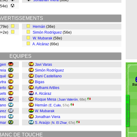
(25e)
Jonathan Viera
(88e)
(54e)
AVERTISSEMENTS
(79e)
Hernán
(36e)
0+2e)
Simón Rodríguez
(56e)
W. Mubarak
(58e)
A. Alcáraz
(66e)
EQUIPES
egen
Javi Varas
reia
Simón Rodríguez
iqué
Dani Castellano
rtra
Bigas
Ro
erto
Aythami Artiles
uets
A. Alcáraz
F
B
kitic
Roque Mesa
(
Juan Valerón
, 68e)
C
rano
Hernán
B
(
E. Culio
, 57e)
J
A
R
árez
W. Mubarak
C
D
E
essi
Jonathan Viera
L
M
O
N
mar
S. Araújo
(
N. El Zhar
, 67e)
In
E
G
BANC DE TOUCHE
Mu