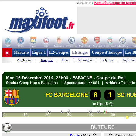
A retenir :
Palmarès Coupe du Mond
OM
PSG
Lyon
Lille
Monaco
Chelsea
Man Utd
Arsenal
Liverpool
ManCity
Ba
+ de clubs
Mercato
Ligue 1
L2/Coupes
Etranger
Coupe d'Europe
Les B
Angleterre
|
Espagne
|
Italie
|
Allemagne
|
Belgique
|
Pays-Bas
Mar. 16 Décembre 2014, 22h00 - ESPAGNE - Coupe du Roi
Stade :
Camp Nou à Barcelona |
Spectateurs :
44884 |
Arbitre :
Eduardo 
8
1
FC BARCELONE
SD HU
(mi-tps: 5-0)
1
10
20
30
40
50
6
BUTEURS