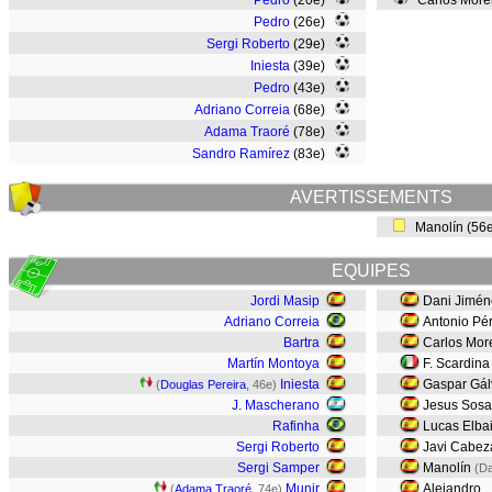
Pedro
(20e)
Carlos More
Pedro
(26e)
Sergi Roberto
(29e)
Iniesta
(39e)
Pedro
(43e)
Adriano Correia
(68e)
Adama Traoré
(78e)
Sandro Ramírez
(83e)
AVERTISSEMENTS
Manolín (56
EQUIPES
Jordi Masip
Dani Jimén
Adriano Correia
Antonio Pé
Bartra
Carlos Mor
Martín Montoya
F. Scardina
Iniesta
Gaspar Gál
(
Douglas Pereira
, 46e)
J. Mascherano
Jesus Sos
Rafinha
Lucas Elbai
Sergi Roberto
Javi Cabez
Sergi Samper
Manolín
(Da
Munir
Alejandro
(
Adama Traoré
, 74e)