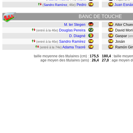
Pedro
Juan Esnái
(
Sandro Ramírez
, 46e)
BANC DE TOUCHE
M. ter Stegen
Aitor Chue
Douglas Pereira
David Mori
(entré à la 46e)
D. Diagné
Gaspar
(en
Sandro Ramírez
Josán
(entré à la 46e)
Adama Traoré
Ramón Gi
(entré à la 74e)
taille moyenne des titulaires (cm) :
175,5
180,4
: taille moye
age moyen des titulaires (ans) :
26,4
27,0
: age moyen de