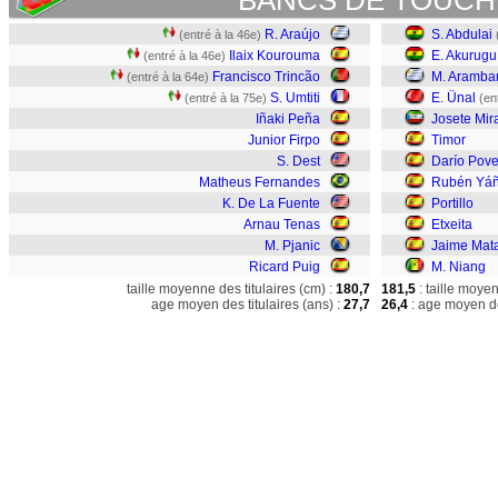
BANCS DE TOUCH
R. Araújo
S. Abdulai
(entré à la 46e)
Ilaix Kourouma
E. Akurugu
(entré à la 46e)
Francisco Trincão
M. Arambar
(entré à la 64e)
S. Umtiti
E. Ünal
(entré à la 75e)
(en
Iñaki Peña
Josete Mir
Junior Firpo
Timor
S. Dest
Darío Pov
Matheus Fernandes
Rubén Yá
K. De La Fuente
Portillo
Arnau Tenas
Etxeita
M. Pjanic
Jaime Mat
Ricard Puig
M. Niang
taille moyenne des titulaires (cm) :
180,7
181,5
: taille moye
age moyen des titulaires (ans) :
27,7
26,4
: age moyen de