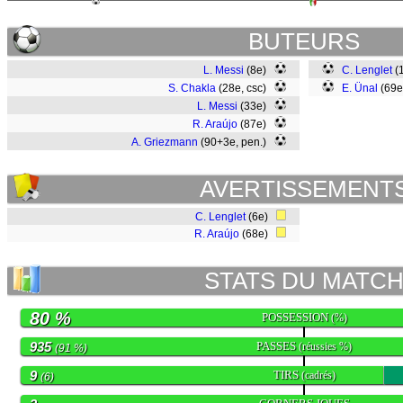
BUTEURS
L. Messi
(8e)
C. Lenglet
(
S. Chakla
(28e, csc)
E. Ünal
(69e
L. Messi
(33e)
R. Araújo
(87e)
A. Griezmann
(90+3e, pen.)
AVERTISSEMENT
C. Lenglet
(6e)
R. Araújo
(68e)
STATS DU MATC
80 %
POSSESSION
(%)
935
PASSES
(réussies %)
(91 %)
9
TIRS
(cadrés)
(6)