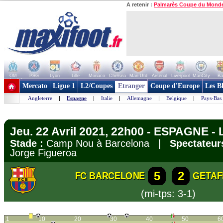
A retenir :
Palmarès Coupe du Mond
OM
PSG
Lyon
Lille
Monaco
Chelsea
Man Utd
Arsenal
Liverpool
ManCity
Ba
+ de clubs
Mercato
Ligue 1
L2/Coupes
Etranger
Coupe d'Europe
Les B
Angleterre
|
Espagne
|
Italie
|
Allemagne
|
Belgique
|
Pays-Bas
Jeu. 22 Avril 2021, 22h00 - ESPAGNE - 
Stade :
Camp Nou à Barcelona |
Spectateur
Jorge Figueroa
5
2
FC BARCELONE
GETAF
(mi-tps: 3-1)
1
10
20
30
40
50
6