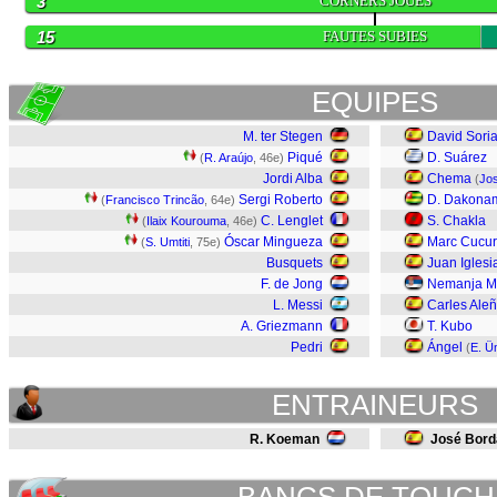
3
CORNERS JOUES
15
FAUTES SUBIES
EQUIPES
M. ter Stegen
David Sori
Piqué
D. Suárez
(
R. Araújo
, 46e)
Jordi Alba
Chema
(
Jo
Sergi Roberto
D. Dakona
(
Francisco Trincão
, 64e)
C. Lenglet
S. Chakla
(
Ilaix Kourouma
, 46e)
Óscar Mingueza
Marc Cucur
(
S. Umtiti
, 75e)
Busquets
Juan Iglesi
F. de Jong
Nemanja M
L. Messi
Carles Ale
A. Griezmann
T. Kubo
Pedri
Ángel
(
E. Ü
ENTRAINEURS
R. Koeman
José Bord