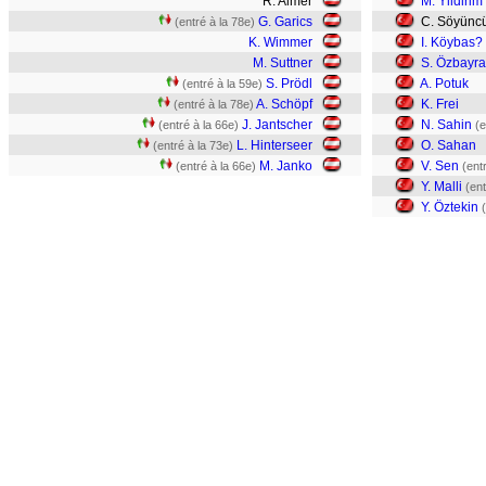
R. Almer
M. Yildirim
G. Garics
C. Söyünc
(entré à la 78e)
K. Wimmer
I. Köybas?
M. Suttner
S. Özbayra
S. Prödl
A. Potuk
(entré à la 59e)
A. Schöpf
K. Frei
(entré à la 78e)
J. Jantscher
N. Sahin
(entré à la 66e)
(e
L. Hinterseer
O. Sahan
(entré à la 73e)
M. Janko
V. Sen
(entré à la 66e)
(ent
Y. Malli
(ent
Y. Öztekin