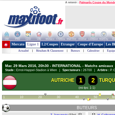
A retenir :
Palmarès Coupe du Mond
OM
PSG
Lyon
Lille
Monaco
Chelsea
Man Utd
Arsenal
Liverpool
ManCity
Ba
+ de clubs
Mercato
Ligue 1
L2/Coupes
Etranger
Coupe d'Europe
Les B
Actualité
|
Résultats & Classement
|
Buteurs
|
Calendrier
|
Equipe
Mar. 29 Mars 2016, 20h30 - INTERNATIONAL - Matchs amicaux
Stade :
Ernst-Happel-Stadion à Wien |
Spectateurs :
26700 |
Arbitre :
P. G
1
2
AUTRICHE
TURQU
(mi-tps: 1-1)
1
10
20
30
40
50
6
BUTEURS