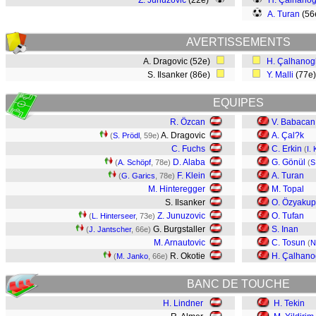
Z. Junuzovic
(22e)
H. Çalhanog
A. Turan
(56
AVERTISSEMENTS
A. Dragovic (52e)
H. Çalhanog
S. Ilsanker (86e)
Y. Malli
(77e
EQUIPES
R. Özcan
V. Babacan
A. Dragovic
A. Çal?k
(
S. Prödl
, 59e)
C. Fuchs
C. Erkin
(
I.
D. Alaba
G. Gönül
(
A. Schöpf
, 78e)
(
S
F. Klein
A. Turan
(
G. Garics
, 78e)
M. Hinteregger
M. Topal
S. Ilsanker
O. Özyakup
Z. Junuzovic
O. Tufan
(
L. Hinterseer
, 73e)
G. Burgstaller
S. Inan
(
J. Jantscher
, 66e)
M. Arnautovic
C. Tosun
(
N
R. Okotie
H. Çalhano
(
M. Janko
, 66e)
BANC DE TOUCHE
H. Lindner
H. Tekin