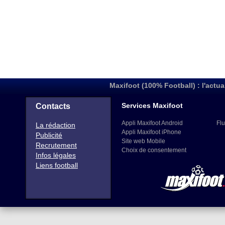
Maxifoot (100% Football) : l'actua
Services Maxifoot
Contacts
Appli Maxifoot Android
Flu
La rédaction
Appli Maxifoot iPhone
Publicité
Site web Mobile
Recrutement
Choix de consentement
Infos légales
Liens football