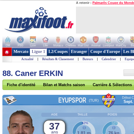
A retenir :
Palmarès Coupe du Mond
OM
PSG
Lyon
Lille
Monaco
Chelsea
Man Utd
Arsenal
Liverpool
ManCity
Ba
+ de clubs
Mercato
Ligue 1
L2/Coupes
Etranger
Coupe d'Europe
Les B
Actualité
|
Résultats & Classement
|
Buteurs
|
Calendrier
|
Equipe
88. Caner ERKIN
Fiche d'identité
Bilan et Matchs saison
Carrière & Sélections
Début Co
EYUPSPOR
(TUR)
Sept.
AGE
TAILLE
POIDS
37
42%
58%
ans
1,81 m
76 kg