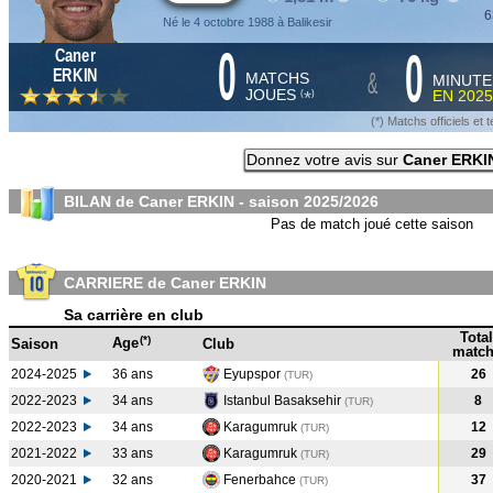
6
Né le 4 octobre 1988 à Balikesir
0
0
Caner
&
ERKIN
MATCHS
MINUTE
JOUES
EN
2025
*
(
)
(*) Matchs officiels e
Donnez votre avis sur
Caner ERKI
BILAN de Caner ERKIN - saison
2025/2026
Pas de match joué cette saison
CARRIERE de Caner ERKIN
Sa carrière en club
Total
(*)
Age
Saison
Club
match
2024-2025
36 ans
Eyupspor
26
(TUR
)
2022-2023
34 ans
Istanbul Basaksehir
8
(TUR
)
2022-2023
34 ans
Karagumruk
12
(TUR
)
2021-2022
33 ans
Karagumruk
29
(TUR
)
2020-2021
32 ans
Fenerbahce
37
(TUR
)