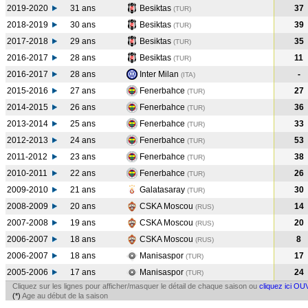
2019-2020
31 ans
Besiktas
37
(TUR
)
2018-2019
30 ans
Besiktas
39
(TUR
)
2017-2018
29 ans
Besiktas
35
(TUR
)
2016-2017
28 ans
Besiktas
11
(TUR
)
2016-2017
28 ans
Inter Milan
-
(ITA
)
2015-2016
27 ans
Fenerbahce
27
(TUR
)
2014-2015
26 ans
Fenerbahce
36
(TUR
)
2013-2014
25 ans
Fenerbahce
33
(TUR
)
2012-2013
24 ans
Fenerbahce
53
(TUR
)
2011-2012
23 ans
Fenerbahce
38
(TUR
)
2010-2011
22 ans
Fenerbahce
26
(TUR
)
2009-2010
21 ans
Galatasaray
30
(TUR
)
2008-2009
20 ans
CSKA Moscou
14
(RUS
)
2007-2008
19 ans
CSKA Moscou
20
(RUS
)
2006-2007
18 ans
CSKA Moscou
8
(RUS
)
2006-2007
18 ans
Manisaspor
17
(TUR
)
2005-2006
17 ans
Manisaspor
24
(TUR
)
Cliquez sur les lignes pour afficher/masquer le détail de chaque saison ou
cliquez ici OU
(*)
Age au début de la saison