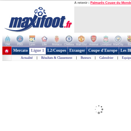
A retenir :
Palmarès Coupe du Mond
OM
PSG
Lyon
Lille
Monaco
Chelsea
Man Utd
Arsenal
Liverpool
ManCity
Ba
+ de clubs
Mercato
Ligue 1
L2/Coupes
Etranger
Coupe d'Europe
Les B
Actualité
|
Résultats & Classement
|
Buteurs
|
Calendrier
|
Equipe