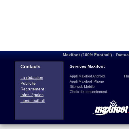
Maxifoot (100% Football) : l'actua
Services Maxifoot
Contacts
Appli Maxifoot Android
Flu
La rédaction
Appli Maxifoot iPhone
Publicité
Site web Mobile
Recrutement
Choix de consentement
Infos légales
Liens football