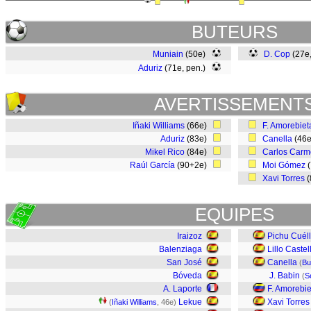
BUTEURS
Muniain
(50e)
D. Cop
(27e
Aduriz
(71e, pen.)
AVERTISSEMENT
Iñaki Williams
(66e)
F. Amorebiet
Aduriz
(83e)
Canella
(46
Mikel Rico
(84e)
Carlos Car
Raúl García
(90+2e)
Moi Gómez
(
Xavi Torres
(
EQUIPES
Iraizoz
Pichu Cuéll
Balenziaga
Lillo Caste
San José
Canella
(
Bu
Bóveda
J. Babin
(
S
A. Laporte
F. Amorebie
Lekue
Xavi Torres
(
Iñaki Williams
, 46e)