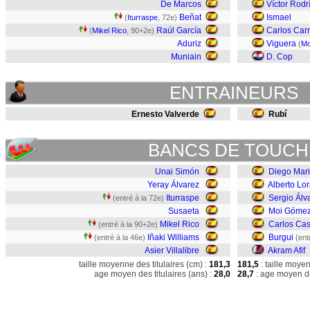
De Marcos
Víctor Rodr
Beñat
Ismael
(
Iturraspe
, 72e)
Raúl García
Carlos Ca
(
Mikel Rico
, 90+2e)
Aduriz
Viguera
(
Mo
Muniain
D. Cop
ENTRAINEURS
Ernesto Valverde
Rubí
BANCS DE TOUCH
Unai Simón
Diego Mar
Yeray Álvarez
Alberto Lo
Iturraspe
Sergio Álv
(entré à la 72e)
Susaeta
Moi Góme
Mikel Rico
Carlos Cas
(entré à la 90+2e)
Iñaki Williams
Burgui
(entré à la 46e)
(ent
Asier Villalibre
Akram Afif
taille moyenne des titulaires (cm) :
181,3
181,5
: taille moye
age moyen des titulaires (ans) :
28,0
28,7
: age moyen de