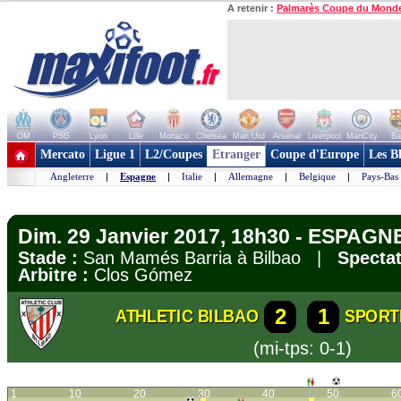
A retenir :
Palmarès Coupe du Mond
OM
PSG
Lyon
Lille
Monaco
Chelsea
Man Utd
Arsenal
Liverpool
ManCity
Ba
+ de clubs
Mercato
Ligue 1
L2/Coupes
Etranger
Coupe d'Europe
Les B
Angleterre
|
Espagne
|
Italie
|
Allemagne
|
Belgique
|
Pays-Bas
Dim. 29 Janvier 2017, 18h30 - ESPAGNE
Stade :
San Mamés Barria à Bilbao |
Spectat
Arbitre :
Clos Gómez
2
1
ATHLETIC BILBAO
SPORT
(mi-tps: 0-1)
1
10
20
30
40
50
6