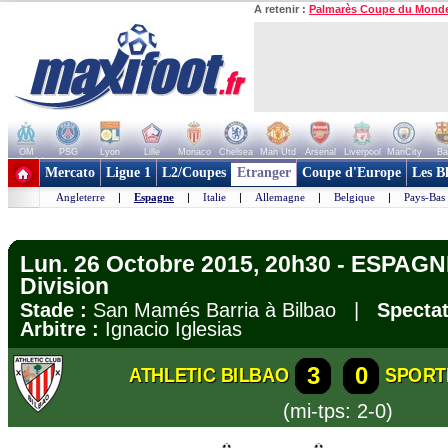
A retenir :
Palmarès Coupe du Mond
OM
PSG
Lyon
Lille
Monaco
Chelsea
Man Utd
Arsenal
Liverpool
ManCity
Ba
+ de clubs
Mercato
Ligue 1
L2/Coupes
Etranger
Coupe d'Europe
Les B
Angleterre
|
Espagne
|
Italie
|
Allemagne
|
Belgique
|
Pays-Bas
Lun. 26 Octobre 2015, 20h30 - ESPAGN
Division
Stade :
San Mamés Barria à Bilbao |
Spectat
Arbitre :
Ignacio Iglesias
3
0
ATHLETIC BILBAO
SPORT
(mi-tps: 2-0)