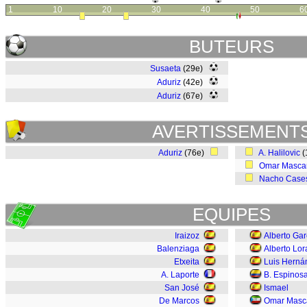
1
10
20
30
40
50
6
BUTEURS
Susaeta
(29e)
Aduriz
(42e)
Aduriz
(67e)
AVERTISSEMENT
Aduriz
(76e)
A. Halilovic
(
Omar Mascar
Nacho Case
EQUIPES
Iraizoz
Alberto Gar
Balenziaga
Alberto Lor
Etxeita
Luis Herná
A. Laporte
B. Espinos
San José
Ismael
De Marcos
Omar Masca