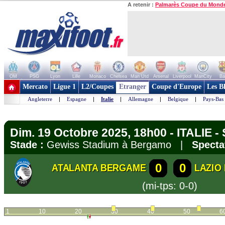
A retenir :
Palmarès Coupe du Mond
OM
PSG
Lyon
Lille
Monaco
Chelsea
Man Utd
Arsenal
Liverpool
ManCity
Ba
+ de clubs
Mercato
Ligue 1
L2/Coupes
Etranger
Coupe d'Europe
Les B
Angleterre
|
Espagne
|
Italie
|
Allemagne
|
Belgique
|
Pays-Bas
Dim. 19 Octobre 2025, 18h00 - ITALIE - 
Stade :
Gewiss Stadium à Bergamo |
Specta
0
0
ATALANTA BERGAME
LAZIO
(mi-tps: 0-0)
1
10
20
30
40
50
6