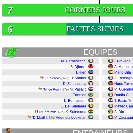
7
CORNERS JOUES
5
FAUTES SUBIES
EQUIPES
M. Carnesecchi
I. Provedel
B. Djimsiti
A. Marusic
I. Hien
Mario Gila
H. Ahanor
A. Romagno
(
G. Scalvini
, 67e)
D. Zappacosta
Nuno Tava
M. Pasalic
M. Guendo
(
M. de Roon
, 67e)
Ederson
Danilo Cata
L. Bernasconi
T. Basic
(
M.
C. De Ketelaere
Matteo Canc
K. Sulemana
B. Dia
(
N. Krstovic
, 67e)
Ademola Lookman
M. Zaccagn
(
D. Maldini
, 82e)