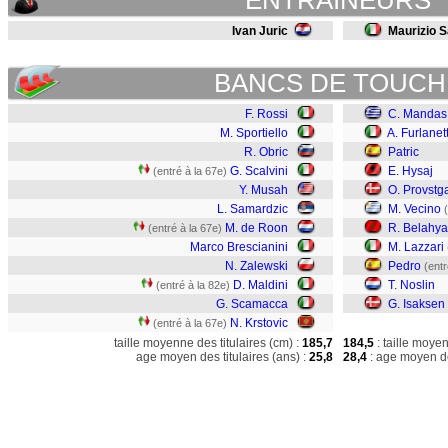
ENTRAINEURS
Ivan Juric
Maurizio S
BANCS DE TOUCH
F. Rossi
C. Mandas
M. Sportiello
A. Furlanet
R. Obric
Patric
G. Scalvini
E. Hysaj
(entré à la 67e)
Y. Musah
O. Provstg
L. Samardzic
M. Vecino
M. de Roon
R. Belahy
(entré à la 67e)
Marco Brescianini
M. Lazzari
N. Zalewski
Pedro
(entr
D. Maldini
T. Noslin
(entré à la 82e)
G. Scamacca
G. Isaksen
N. Krstovic
(entré à la 67e)
taille moyenne des titulaires (cm) :
185,7
184,5
: taille moye
age moyen des titulaires (ans) :
25,8
28,4
: age moyen de