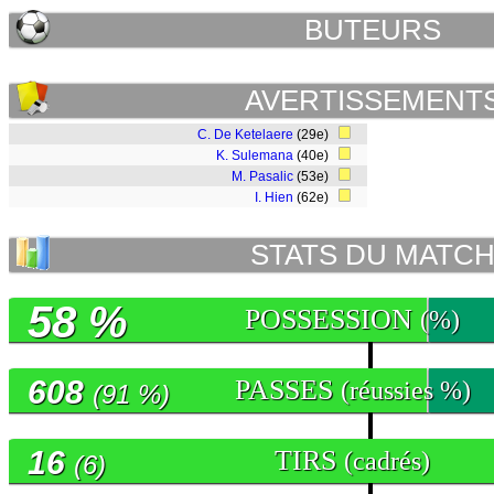
BUTEURS
AVERTISSEMENT
C. De Ketelaere
(29e)
K. Sulemana
(40e)
M. Pasalic
(53e)
I. Hien
(62e)
STATS DU MATC
58 %
POSSESSION
(%)
608
PASSES
(réussies %)
(91 %)
16
TIRS
(cadrés)
(6)