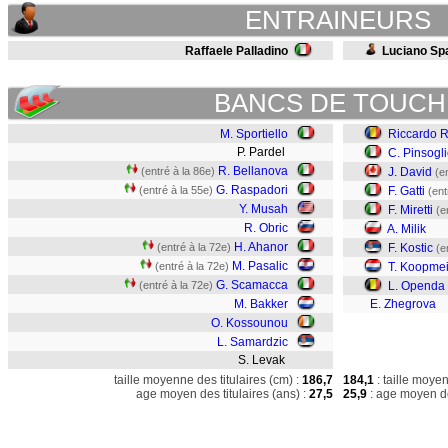
ENTRAINEURS
Raffaele Palladino
Luciano Spa
BANCS DE TOUCH
M. Sportiello
Riccardo 
P. Pardel
C. Pinsogl
R. Bellanova
(entré à la 86e)
J. David
(e
G. Raspadori
(entré à la 55e)
F. Gatti
(ent
Y. Musah
F. Miretti
(e
R. Obric
A. Milik
H. Ahanor
(entré à la 72e)
F. Kostic
(e
M. Pasalic
(entré à la 72e)
T. Koopme
G. Scamacca
(entré à la 72e)
L. Openda
M. Bakker
E. Zhegrova
O. Kossounou
L. Samardzic
S. Levak
taille moyenne des titulaires (cm) :
186,7
184,1
: taille moye
age moyen des titulaires (ans) :
27,5
25,9
: age moyen de