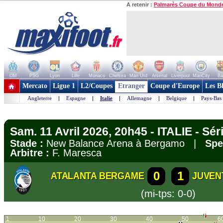
A retenir :
Palmarès Coupe du Mond
OM
PSG
Lyon
Lille
Monaco
Chelsea
Man Utd
Arsenal
Liverpool
ManCity
Ba
+ de clubs
Mercato
Ligue 1
L2/Coupes
Etranger
Coupe d'Europe
Les B
Angleterre
|
Espagne
|
Italie
|
Allemagne
|
Belgique
|
Pays-Bas
Sam. 11 Avril 2026, 20h45 - ITALIE - Sér
Stade :
New Balance Arena à Bergamo |
Spe
Arbitre :
F. Maresca
0
1
ATALANTA BERGAME
JUVEN
(mi-tps: 0-0)
1
10
20
30
40
50
6