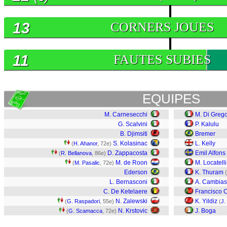
13
CORNERS JOUES
11
FAUTES SUBIES
EQUIPES
M. Carnesecchi
M. Di Grego
G. Scalvini
P. Kalulu
B. Djimsiti
Bremer
S. Kolasinac
L. Kelly
(
H. Ahanor
, 72e)
D. Zappacosta
Emil Alfon
(
R. Bellanova
, 86e)
M. de Roon
M. Locatelli
(
M. Pasalic
, 72e)
Ederson
K. Thuram
(
L. Bernasconi
A. Cambia
C. De Ketelaere
Francisco 
N. Zalewski
K. Yildiz
(
G. Raspadori
, 55e)
(
J.
N. Krstovic
J. Boga
(
G. Scamacca
, 72e)