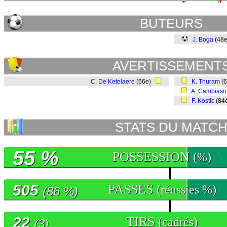
BUTEURS
J. Boga
(48
AVERTISSEMENT
C. De Ketelaere
(66e)
K. Thuram
(
A. Cambiaso
F. Kostic
(84
STATS DU MATC
55 %
POSSESSION
(%)
505
PASSES
(réussies %)
(86 %)
22
TIRS
(cadrés)
(3)