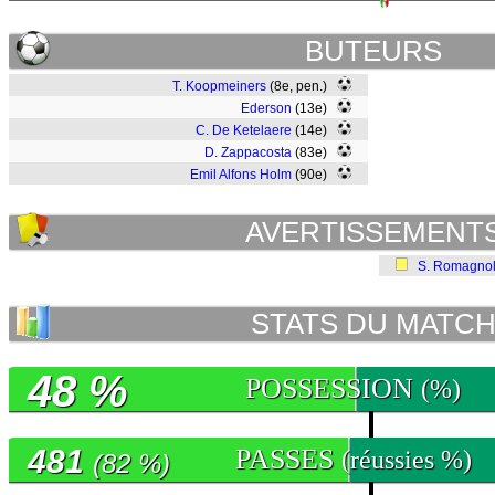
BUTEURS
T. Koopmeiners
(8e, pen.)
Ederson
(13e)
C. De Ketelaere
(14e)
D. Zappacosta
(83e)
Emil Alfons Holm
(90e)
AVERTISSEMENT
S. Romagnol
STATS DU MATC
48 %
POSSESSION
(%)
481
PASSES
(réussies %)
(82 %)