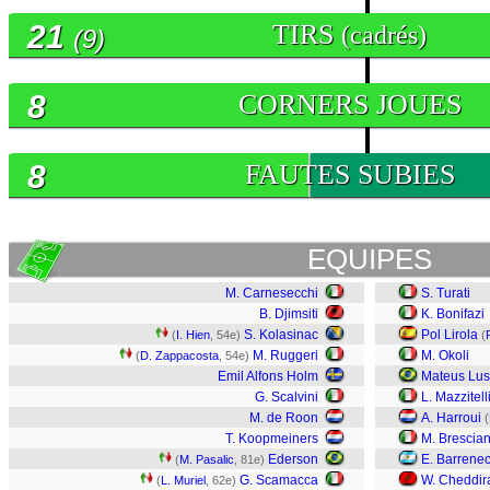
21
TIRS
(cadrés)
(9)
8
CORNERS JOUES
8
FAUTES SUBIES
EQUIPES
M. Carnesecchi
S. Turati
B. Djimsiti
K. Bonifazi
S. Kolasinac
Pol Lirola
(
I. Hien
, 54e)
(
M. Ruggeri
M. Okoli
(
D. Zappacosta
, 54e)
Emil Alfons Holm
Mateus Lus
G. Scalvini
L. Mazzitell
M. de Roon
A. Harroui
(
T. Koopmeiners
M. Brescian
Ederson
E. Barrene
(
M. Pasalic
, 81e)
G. Scamacca
W. Cheddir
(
L. Muriel
, 62e)