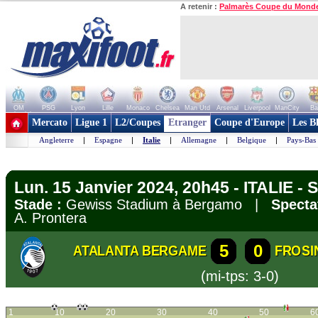
A retenir :
Palmarès Coupe du Mond
OM
PSG
Lyon
Lille
Monaco
Chelsea
Man Utd
Arsenal
Liverpool
ManCity
Ba
+ de clubs
Mercato
Ligue 1
L2/Coupes
Etranger
Coupe d'Europe
Les B
Angleterre
|
Espagne
|
Italie
|
Allemagne
|
Belgique
|
Pays-Bas
Lun. 15 Janvier 2024, 20h45 - ITALIE - S
Stade :
Gewiss Stadium à Bergamo |
Specta
A. Prontera
5
0
ATALANTA BERGAME
FROSI
(mi-tps: 3-0)
1
10
20
30
40
50
6