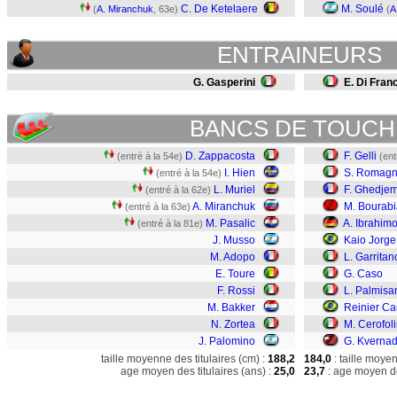
C. De Ketelaere
M. Soulé
(
A. Miranchuk
, 63e)
(
A
ENTRAINEURS
G. Gasperini
E. Di Fran
BANCS DE TOUCH
D. Zappacosta
F. Gelli
(entré à la 54e)
(ent
I. Hien
S. Romagn
(entré à la 54e)
L. Muriel
F. Ghedjem
(entré à la 62e)
A. Miranchuk
M. Bourabi
(entré à la 63e)
M. Pasalic
A. Ibrahimo
(entré à la 81e)
J. Musso
Kaio Jorge
M. Adopo
L. Garritan
E. Toure
G. Caso
F. Rossi
L. Palmisa
M. Bakker
Reinier Ca
N. Zortea
M. Cerofoli
J. Palomino
G. Kverna
taille moyenne des titulaires (cm) :
188,2
184,0
: taille moye
age moyen des titulaires (ans) :
25,0
23,7
: age moyen de