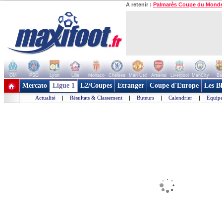
A retenir :
Palmarès Coupe du Mond
OM
PSG
Lyon
Lille
Monaco
Chelsea
Man Utd
Arsenal
Liverpool
ManCity
Ba
+ de clubs
Mercato
Ligue 1
L2/Coupes
Etranger
Coupe d'Europe
Les B
Actualité
|
Résultats & Classement
|
Buteurs
|
Calendrier
|
Equipe