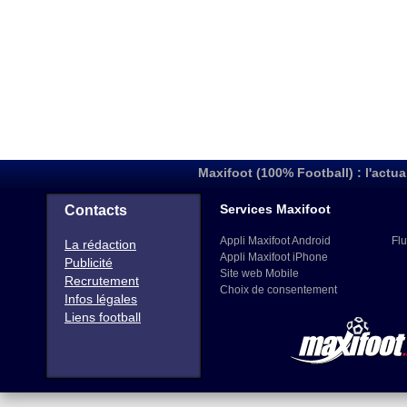
Maxifoot (100% Football) : l'actua
Services Maxifoot
Contacts
Appli Maxifoot Android
Flu
La rédaction
Appli Maxifoot iPhone
Publicité
Site web Mobile
Recrutement
Choix de consentement
Infos légales
Liens football