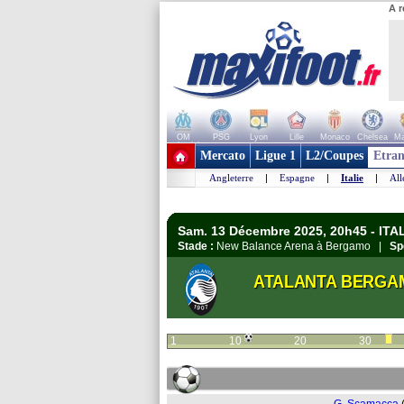
A r
OM
PSG
Lyon
Lille
Monaco
Chelsea
Ma
+ de clubs
Mercato
Ligue 1
L2/Coupes
Etran
Angleterre
|
Espagne
|
Italie
|
Al
Sam. 13 Décembre 2025, 20h45 - ITALI
Stade :
New Balance Arena à Bergamo |
Sp
ATALANTA BERGA
1
10
20
30