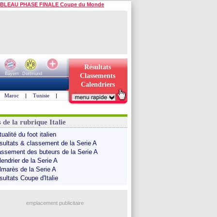
BLEAU PHASE FINALE Coupe du Monde
Résultats
Bayern
Dortmund
Classements
Calendriers
Maroc
|
Tunisie
|
 de la rubrique Italie
ualité du foot italien
sultats & classement de la Serie A
assement des buteurs de la Serie A
endrier de la Serie A
lmarès de la Serie A
sultats Coupe d'Italie
emplacement publicitaire