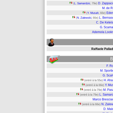
D. Zappac
(
L. Samardzic
, 79e)
M. de 
Ede
(
Y. Musah
, 66e)
L. Bernas
(
N. Zalewski
, 66e)
C. De Ketel
G. Scam
Ademola Look
Raffaele Pallad
B
F. R
M. Sporti
G. Scal
H. Aha
(entré à la 55e)
Y. Mu
(entré à la 66e)
M. Pas
(entré à la 79e)
L. Samard
(entré à la 79e)
Marco Brescian
N. Zalew
(entré à la 66e)
D. Mal