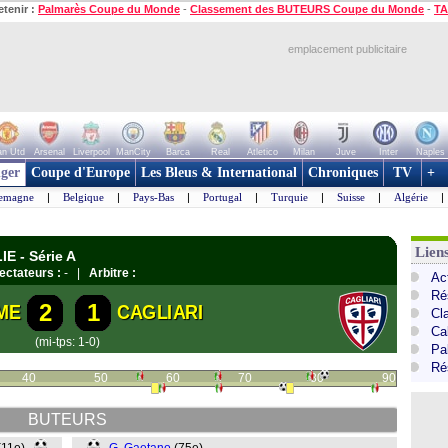
etenir :
Palmarès Coupe du Monde
-
Classement des BUTEURS Coupe du Monde
-
TA
emplacement publicitaire
n Utd
Arsenal
Liverpool
ManCity
Barca
Real
Atletico
Milan
Juve
Inter
Naples
ger
Coupe d'Europe
Les Bleus & International
Chroniques
TV
+
lemagne
|
Belgique
|
Pays-Bas
|
Portugal
|
Turquie
|
Suisse
|
Algérie
|
Liens
E - Série A
ectateurs :
- |
Arbitre :
Act
Ré
2
1
ME
CAGLIARI
Cl
Cal
(mi-tps: 1-0)
Pa
Ré
40
50
60
70
80
90
BUTEURS