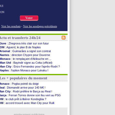
UI
NON
Voter
Voir les resultats
-
Voir les sondages précédents
Actu et transferts 24h/24
Juve
: Zhegrova très clair sur son futur
OM
: Aguerd, le plan B de Naples
Arsenal
: Guimarães a signé son contrat
Nantes
: direction Chypre pour Duverne
Monaco
: le remplaçant d'Akliouche en ...
Man Utd
: Bayindir signe au Celta (officiel)
Man City
: Enzo Fernandez pour l'après-Rodri ?
Naples
: l'option Monaco pour Lukaku !
OM
: Lucas Perri a été approché
Les + populaires du moment
PSG
: le coach de l'Ajax insiste pour Godts
PSG
: une 2e offre en préparation pour Godts
Monaco
: Pogba pointé du doigt
Francfort
: Dina Ebimbe signe à Schalke (off.)
Real
: Diomandé arrive pour 140 M€ !
Strasbourg
: Saïdou Sow prêté à Nantes (off.)
Man City
: Rodri préfère le Barça au Real !
Monaco
: Filipe Luis aimerait garder Balogun
Barça
: Ferran Torres donne son feu vert au PSG
Dortmund
: Newcastle est prévenu pour Nmecha
OM
: le club prêt à libérer Kondogbia ?
Barça
: première offre à 45 M€ pour Rodri ?
OM
: accord trouvé avec Man City pour Rulli
Argentine
: le soutien très appuyé à Infantino
PSG
: l'étonnante rumeur Gusto
Tottenham
: Van de Ven va prolonger
PSG
: Luis Enrique satisfait malgré tout
Barça
: l'agent de Rodri confirme !
emplacement publicitaire