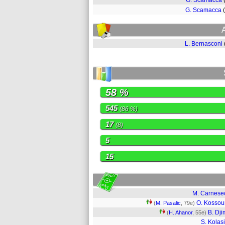
G. Scamacca
G. Scamacca
L. Bernasconi
58 %
545
(86 %)
17
(8)
5
15
M. Carnese
O. Kosso
(
M. Pasalic
, 79e)
B. Dji
(
H. Ahanor
, 55e)
S. Kolas