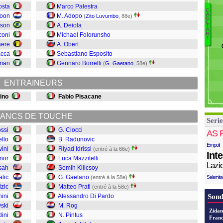
A
osta
Marco Palestra
C
Sc
A
Roon
M. Adopo
(
Zito Luvumbo
, 88e)
G
S
Z
L
rson
A. Deiola
I
A
Ro
Pa
coni
Michael Folorunsho
R
I
Li
aere
A. Obert
Pi
acca
Sebastiano Esposito
R
man
Gennaro Borrelli
(
G. Gaetano
, 58e)
D
Pr
ENTRAINEURS
G
Ki
ino
Fabio Pisacane
Ma
Id
ANCS DE TOUCHE
Serie
R
ossi
G. Ciocci
Ci
AS 
ello
B. Radunovic
Empoli
vini
Riyad Idrissi
(entré à la 66e)
Int
nor
Luca Mazzitelli
Lazi
sah
Semih Kilicsoy
alic
G. Gaetano
(entré à la 58e)
Salernit
zic
Matteo Prati
(entré à la 58e)
ini
Alessandro Di Pardo
Sond
ski
M. Rog
Zidan
dini
N. Pintus
Franc