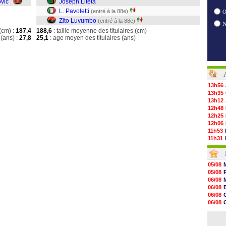
ovic
Joseph Liteta
L. Pavoletti
(entré à la 88e)
O
Zito Luvumbo
(entré à la 88e)
(cm) :
187,4
188,6
: taille moyenne des titulaires (cm)
(ans) :
27,8
25,1
: age moyen des titulaires (ans)
13h56
13h35
13h12
12h48
12h25
12h06
11h53
11h31
11h10
10h52
10h33
05/08
10h12
05/08
10h09
06/08
10h05
06/08
09h44
06/08
09h24
06/08
09h06
06/08
08h44
06/08
08h22