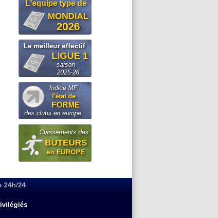
L'equipe type de
MONDIAL
2026
Le meilleur effectif
LIGUE 1
saison
2025-26
Indice MF :
l'état de
FORME
des clubs en europe
Classements des
BUTEURS
en EUROPE
o 24h/24
ivilégiés