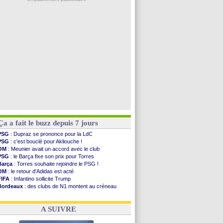
FIFA
: la CAF soutient Infantino
CdM 2030
: Rubiales charge Infantino et ...
Rennes
: Embolo a des pistes alléchantes
Côte d'Ivoire
: Renard affiche ses ambitions
Rennes
: Haise confirme pour Aït Boudlal
Voir les brèves précédentes
Ça a fait le buzz depuis 7 jours
PSG
: Dupraz se prononce pour la LdC
PSG
: c'est bouclé pour Akliouche !
OM
: Meunier avait un accord avec le club
PSG
: le Barça fixe son prix pour Torres
Barça
: Torres souhaite rejoindre le PSG !
OM
: le retour d'Adidas est acté
FIFA
: Infantino sollicite Trump
Bordeaux
: des clubs de N1 montent au créneau
Argentine
: quand Medina recadre... sa mère
Real
: le démenti de Leipzig pour Diomandé
A SUIVRE