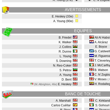
A. Young (17e)
C. N´Zogbia
AVERTISSEMENTS
E. Heskey (33e)
A. Young (90e)
EQUIPES
B. Friedel
Ali Al Habsi
K. Walker
A. Alcáraz
E. Boyce
J. Collins
G. Caldwell
R. Dunne
M. Figuero
L. Young
T. Cleverle
S. Downing
J. McCarth
N. Reo-Coker
B. Watson
S. Petrov
C. N´Zogbi
A. Young
V. Moses
D. Bent
(J
H. Rodalle
E. Heskey
(M. Albrighton, 46e
)
BANC DE TOUCHE
A. Marshall
C. Kirkland
Carlos Cuéllar
S. Gohouri