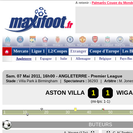
A retenir :
Palmarès Coupe du Mond
OM
PSG
Lyon
Lille
Monaco
Chelsea
Man Utd
Arsenal
Liverpool
ManCity
Ba
+ de clubs
Mercato
Ligue 1
L2/Coupes
Etranger
Coupe d'Europe
Les B
Angleterre
|
Espagne
|
Italie
|
Allemagne
|
Belgique
|
Pays-Bas
Sam. 07 Mai 2011, 16h00 - ANGLETERRE - Premier League
Stade :
Villa Park à Birmingham |
Spectateurs :
36293 |
Arbitre :
M. Jone
1
1
ASTON VILLA
WIGA
(mi-tps: 1-1)
1
10
20
30
40
50
6
BUTEURS