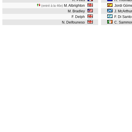
R. Pires
H. Thomas
M. Albrighton
Jordi Góm
(entré à la 46e)
M. Bradley
J. McArthu
F. Delph
F. Di Sant
N. Delfouneso
C. Sammo