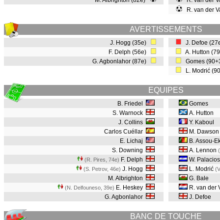
M. Albrighton (82e)
R. van der V
R. van der V
AVERTISSEMENTS
J. Hogg (35e)
J. Defoe (27
F. Delph (56e)
A. Hutton (7
G. Agbonlahor (87e)
Gomes (90+
L. Modrić (9
EQUIPES
B. Friedel
Gomes
S. Warnock
A. Hutton
J. Collins
Y. Kaboul
Carlos Cuéllar
M. Dawson
E. Lichaj
B. Assou-Ek
S. Downing
A. Lennon
F. Delph
W. Palacios
(R. Pires, 74e
)
J. Hogg
L. Modrić
(S. Petrov, 46e
)
(V
M. Albrighton
G. Bale
E. Heskey
R. van der 
(N. Delfouneso, 39e
)
G. Agbonlahor
J. Defoe
BANC DE TOUCHE