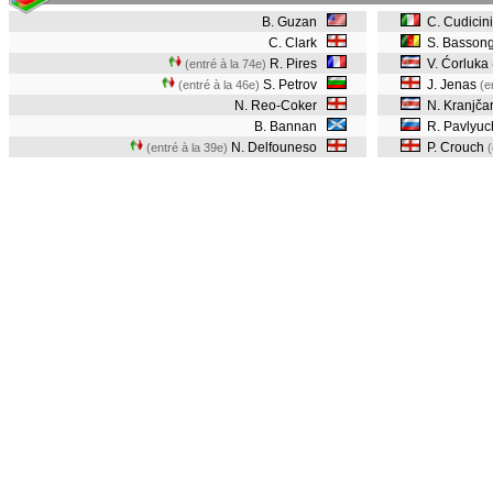
B. Guzan
C. Cudicini
C. Clark
S. Basson
R. Pires
V. Ćorluka
(entré à la 74e)
S. Petrov
J. Jenas
(entré à la 46e)
(e
N. Reo-Coker
N. Kranjča
B. Bannan
R. Pavlyuc
N. Delfouneso
P. Crouch
(entré à la 39e)
(