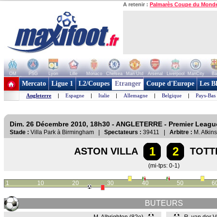
A retenir :
Palmarès Coupe du Mond
OM
PSG
Lyon
Lille
Monaco
Chelsea
Man Utd
Arsenal
Liverpool
ManCity
Ba
+ de clubs
Mercato
Ligue 1
L2/Coupes
Etranger
Coupe d'Europe
Les B
Angleterre
|
Espagne
|
Italie
|
Allemagne
|
Belgique
|
Pays-Bas
Dim. 26 Décembre 2010, 18h30 - ANGLETERRE - Premier Leagu
Stade :
Villa Park à Birmingham |
Spectateurs :
39411 |
Arbitre :
M. Atkin
1
2
ASTON VILLA
TOTT
(mi-tps: 0-1)
1
10
20
30
40
50
6
BUTEURS