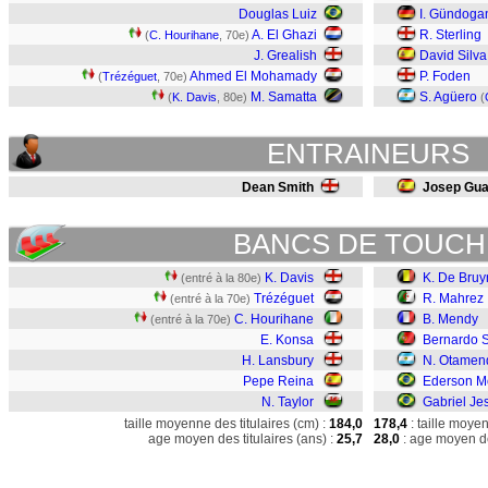
Douglas Luiz
I. Gündoga
A. El Ghazi
R. Sterling
(
C. Hourihane
, 70e)
J. Grealish
David Silva
Ahmed El Mohamady
P. Foden
(
Trézéguet
, 70e)
M. Samatta
S. Agüero
(
K. Davis
, 80e)
(
ENTRAINEURS
Dean Smith
Josep Guar
BANCS DE TOUCH
K. Davis
K. De Bruy
(entré à la 80e)
Trézéguet
R. Mahrez
(entré à la 70e)
C. Hourihane
B. Mendy
(entré à la 70e)
E. Konsa
Bernardo S
H. Lansbury
N. Otamen
Pepe Reina
Ederson M
N. Taylor
Gabriel Je
taille moyenne des titulaires (cm) :
184,0
178,4
: taille moye
age moyen des titulaires (ans) :
25,7
28,0
: age moyen de