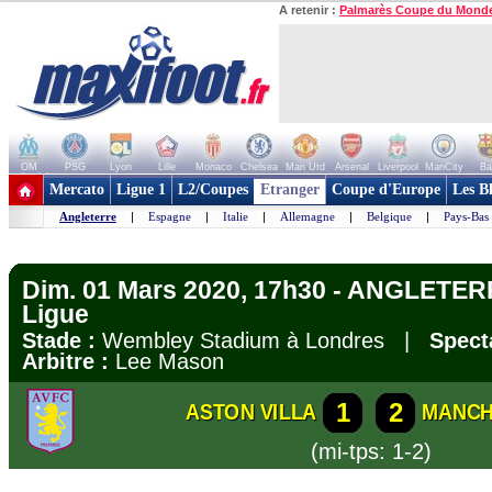
A retenir :
Palmarès Coupe du Mond
OM
PSG
Lyon
Lille
Monaco
Chelsea
Man Utd
Arsenal
Liverpool
ManCity
Ba
+ de clubs
Mercato
Ligue 1
L2/Coupes
Etranger
Coupe d'Europe
Les B
Angleterre
|
Espagne
|
Italie
|
Allemagne
|
Belgique
|
Pays-Bas
Dim. 01 Mars 2020, 17h30 - ANGLETERR
Ligue
Stade :
Wembley Stadium à Londres |
Spect
Arbitre :
Lee Mason
1
2
ASTON VILLA
MANCH
(mi-tps: 1-2)