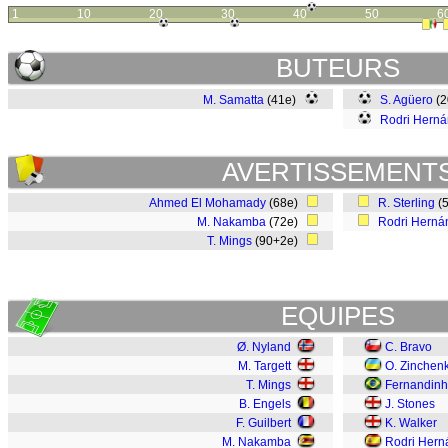
1
10
20
30
40
50
6
BUTEURS
M. Samatta
(41e)
S. Agüero
(
Rodri Hern
AVERTISSEMENT
Ahmed El Mohamady
(68e)
R. Sterling
(
M. Nakamba
(72e)
Rodri Herná
T. Mings
(90+2e)
EQUIPES
Ø. Nyland
C. Bravo
M. Targett
O. Zinchen
T. Mings
Fernandin
B. Engels
J. Stones
F. Guilbert
K. Walker
M. Nakamba
Rodri Hern