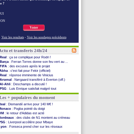
e ?
UI
NON
Voter
Voir les resultats
-
Voir les sondages précédents
Actu et transferts 24h/24
Real
: ça se complique pour Rodri !
Barça
: Ferran Torres donne son feu vert au ...
FIFA
: des excuses après le projet
Abha
: c'est fait pour Fekir (officiel)
Real
: réponse imminente de Vinicius
Arsenal
: Nørgaard transféré à Everton (off.)
Al-Ahli
: Deschamps a discuté !
PSG
: Luis Enrique satisfait malgré tout
Monaco
: Pogba pointé du doigt
Les + populaires du moment
Rennes
: Zabiri n'est pas fan de la L1
Rennes
: une offre de Fulham pour Aït Boudlal
Real
: Diomandé arrive pour 140 M€ !
VIDEO
: Thomasson et Cresswell réconciliés
Monaco
: Pogba pointé du doigt
Dunkerque
: Nzonzi avait des pistes en L1
OM
: le retour d'Adidas est acté
Lyon
: Mangala sur le départ
Bordeaux
: des clubs de N1 montent au créneau
Amical
: Arsenal s'incline face au Real Betis
PSG
: Liverpool accélère pour Mbaye
Amical
: lourde défaite pour le PSG
Lyon
: Fonseca prend cher sur les réseaux
Man City
: Maresca flou pour Reijnders
Trabzonspor
: une annonce pour Salah !
LdC
: Fenerbahçe prend une belle option