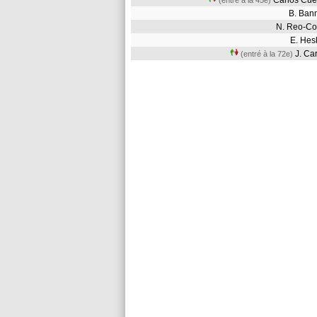
Carlos Cué
(entré à la 45e)
B. Ba
N. Reo-C
E. He
J. C
(entré à la 72e)