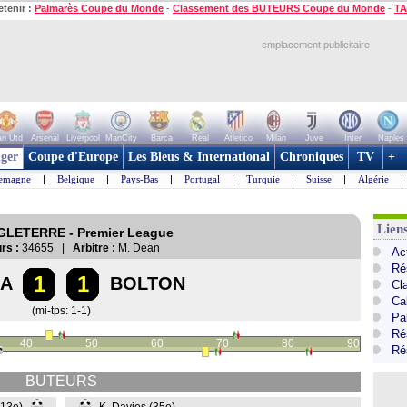
etenir :
Palmarès Coupe du Monde
-
Classement des BUTEURS Coupe du Monde
-
TA
emplacement publicitaire
n Utd
Arsenal
Liverpool
ManCity
Barca
Real
Atletico
Milan
Juve
Inter
Naples
ger
Coupe d'Europe
Les Bleus & International
Chroniques
TV
+
lemagne
|
Belgique
|
Pays-Bas
|
Portugal
|
Turquie
|
Suisse
|
Algérie
|
Lien
NGLETERRE - Premier League
rs :
34655 |
Arbitre :
M. Dean
Ac
Ré
1
1
LA
BOLTON
Cl
Ca
(mi-tps: 1-1)
Pa
Ré
40
50
60
70
80
90
Ré
BUTEURS