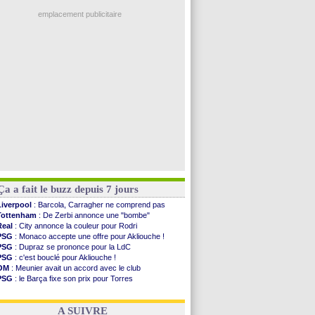
EdF
: Infantino complimente Mbappé
Al-Diriyah
: Mbemba arrive libre (officiel)
emplacement publicitaire
Atletico
: le plan d'Alvarez à son retour
Amical
: premier succès pour Brest
VIDEO
: le joli but de Greenwood avec le Fener !
CdM 2030
: une promesse d'Infantino au Maroc ...
PSG
: la compo pour le premier match amical
Voir les brèves précédentes
Ça a fait le buzz depuis 7 jours
Liverpool
: Barcola, Carragher ne comprend pas
Tottenham
: De Zerbi annonce une "bombe"
Real
: City annonce la couleur pour Rodri
PSG
: Monaco accepte une offre pour Akliouche !
PSG
: Dupraz se prononce pour la LdC
PSG
: c'est bouclé pour Akliouche !
OM
: Meunier avait un accord avec le club
PSG
: le Barça fixe son prix pour Torres
Barça
: Torres souhaite rejoindre le PSG !
FIFA
: Infantino sollicite Trump
A SUIVRE