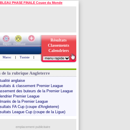
BLEAU PHASE FINALE Coupe du Monde
Résultats
Bayern
Dortmund
Classements
Calendriers
Maroc
|
Tunisie
|
s de la rubrique Angleterre
tualité anglaise
sultats & classement Premier League
assement des buteurs de la Premier League
lendrier Premier League
lmarès de la Premier League
sultats FA Cup (coupe d'Angleterre)
sultats League Cup (coupe de la Ligue)
emplacement publicitaire