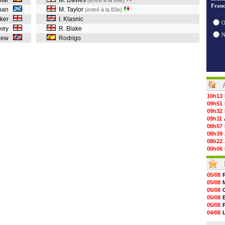
llar
M. Davies
(entré à la 69e)
Franc
nnan
M. Taylor
(entré à la 83e)
oker
I. Klasnic
O
skey
R. Blake
arew
Rodrigo
10h13
09h51
09h32
09h11
08h57
08h39
08h22
00h06
05/08
05/08
05/08
05/08
05/08
05/08
05/08
05/08
05/08
05/08
05/08
05/08
05/08
04/08
05/08
04/08
05/08