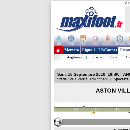
A r
OM
PSG
Lyon
Lille
Monaco
Chelsea
Ma
+ de clubs
Mercato
Ligue 1
L2/Coupes
Etran
Angleterre
|
Espagne
|
Italie
|
Al
Sam. 18 Septembre 2010, 16h00 - A
Stade :
Villa Park à Birmingham |
Spectateu
ASTON VIL
1
10
20
30