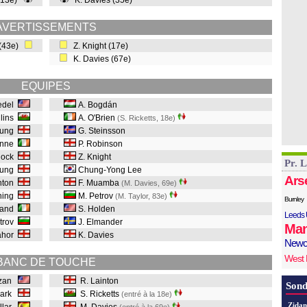
 (13e)
K. Davies (35e)
AVERTISSEMENTS
 (43e)
Z. Knight (17e)
K. Davies (67e)
EQUIPES
iedel
A. Bogdán
llins
A. O'Brien
(S. Ricketts, 18e
)
oung
G. Steinsson
unne
P. Robinson
nock
Z. Knight
Pr. 
oung
Chung-Yong Lee
Ars
ghton
F. Muamba
(M. Davies, 69e
)
ning
M. Petrov
(M. Taylor, 83e
)
Burnley
eland
S. Holden
Leeds 
etrov
J. Elmander
Man
lahor
K. Davies
Newc
West
BANC DE TOUCHE
uzan
R. Lainton
Sond
lark
S. Ricketts
(entré à la 18e)
Zidan