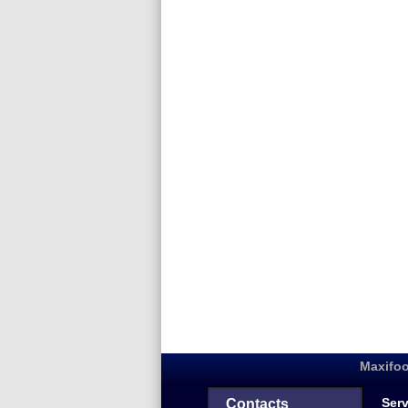
Maxifoo
Serv
Contacts