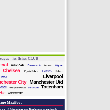
League - les fiches CLUB
enal
Aston Villa
Bournemouth
Brentford
Brighton
Chelsea
Everton
Crystal Palace
Fulham
Liverpool
United
chester City
Manchester Utd
Tottenham
astle
Nottingham Forest
Sunderland
 Ham
Wolverhampton
age Maxifoot
e va t-il faire mieux que Deschamps en équipe de