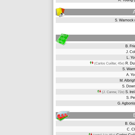
A. Young
S. Warnock
B. Fr
J. Co
L. Y
R. D
(Carlos Cuéllar, 45e
)
S. War
A. Y
M. Albri
S. Dow
S. Ir
(J. Carew, 72e
)
S. P
G. Agbon
B. G
C. C