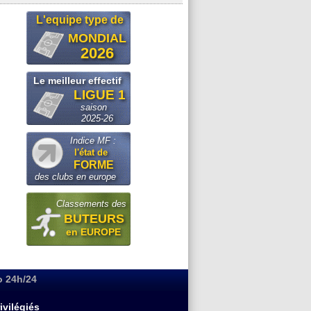
L'equipe type de
MONDIAL
2026
Le meilleur effectif
LIGUE 1
saison
2025-26
Indice MF :
l'état de
FORME
des clubs en europe
Classements des
BUTEURS
en EUROPE
o 24h/24
ivilégiés