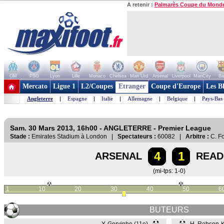
A retenir :
Palmarès Coupe du Mond
OM
PSG
Lyon
Lille
Monaco
Chelsea
Man Utd
Arsenal
Liverpool
ManCity
Ba
+ de clubs
Mercato
Ligue 1
L2/Coupes
Etranger
Coupe d'Europe
Les B
Angleterre
|
Espagne
|
Italie
|
Allemagne
|
Belgique
|
Pays-Bas
Sam. 30 Mars 2013, 16h00 - ANGLETERRE - Premier League
Stade :
Emirates Stadium à London |
Spectateurs :
60082 |
Arbitre :
C. F
4
1
ARSENAL
READ
(mi-tps: 1-0)
1
10
20
30
40
50
6
BUTEURS