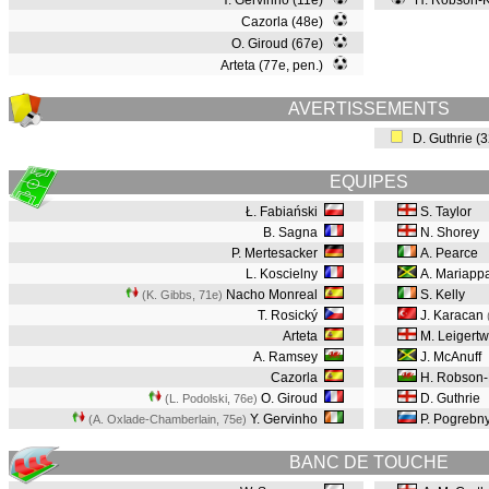
Y. Gervinho (11e)
H. Robson-K
Cazorla (48e)
O. Giroud (67e)
Arteta (77e, pen.)
AVERTISSEMENTS
D. Guthrie (
EQUIPES
Ł. Fabiański
S. Taylor
B. Sagna
N. Shorey
P. Mertesacker
A. Pearce
L. Koscielny
A. Mariapp
Nacho Monreal
S. Kelly
(K. Gibbs, 71e
)
T. Rosický
J. Karacan
Arteta
M. Leigert
A. Ramsey
J. McAnuff
Cazorla
H. Robson
O. Giroud
D. Guthrie
(L. Podolski, 76e
)
Y. Gervinho
P. Pogrebn
(A. Oxlade-Chamberlain, 75e
)
BANC DE TOUCHE