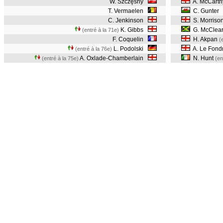
W. Szczęsny
A. McCarth
T. Vermaelen
C. Gunter
C. Jenkinson
S. Morriso
K. Gibbs
G. McClea
(entré à la 71e)
F. Coquelin
H. Akpan
(
L. Podolski
A. Le Fond
(entré à la 76e)
A. Oxlade-Chamberlain
N. Hunt
(entré à la 75e)
(en