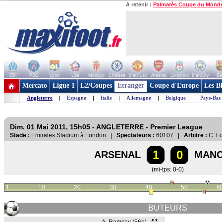
A retenir :
Palmarès Coupe du Mond
OM
PSG
Lyon
Lille
Monaco
Chelsea
Man Utd
Arsenal
Liverpool
ManCity
Ba
+ de clubs
Mercato
Ligue 1
L2/Coupes
Etranger
Coupe d'Europe
Les B
Angleterre
|
Espagne
|
Italie
|
Allemagne
|
Belgique
|
Pays-Bas
Dim. 01 Mai 2011, 15h05 - ANGLETERRE - Premier League
Stade :
Emirates Stadium à London |
Spectateurs :
60107 |
Arbitre :
C. F
1
0
ARSENAL
MANC
(mi-tps: 0-0)
1
10
20
30
40
50
6
BUTEURS