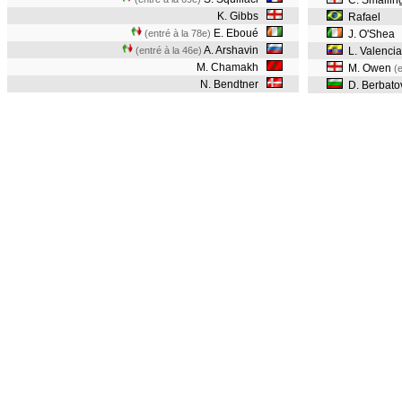
C. Smallin
K. Gibbs
Rafael
E. Eboué
(entré à la 78e)
J. O'Shea
A. Arshavin
(entré à la 46e)
L. Valenci
M. Chamakh
M. Owen
(
N. Bendtner
D. Berbat