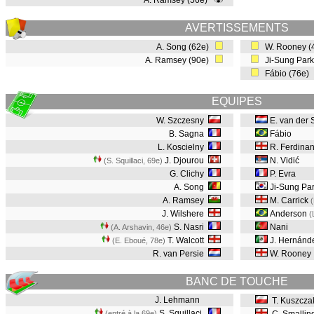
A. Ramsey (56e)
AVERTISSEMENTS
A. Song (62e)
W. Rooney (
A. Ramsey (90e)
Ji-Sung Park
Fábio (76e)
EQUIPES
W. Szczesny
E. van der 
B. Sagna
Fábio
L. Koscielny
R. Ferdina
J. Djourou
N. Vidić
(S. Squillaci, 69e
)
G. Clichy
P. Evra
A. Song
Ji-Sung Pa
A. Ramsey
M. Carrick
J. Wilshere
Anderson
(
S. Nasri
Nani
(A. Arshavin, 46e
)
T. Walcott
J. Hernánd
(E. Eboué, 78e
)
R. van Persie
W. Rooney
BANC DE TOUCHE
J. Lehmann
T. Kuszcza
S. Squillaci
(entré à la 69e)