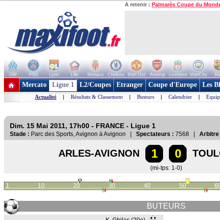
A retenir :
Palmarès Coupe du Mond
OM
PSG
Lyon
Lille
Monaco
Chelsea
Man Utd
Arsenal
Liverpool
ManCity
Ba
+ de clubs
Mercato
Ligue 1
L2/Coupes
Etranger
Coupe d'Europe
Les B
Actualité
|
Résultats & Classement
|
Buteurs
|
Calendrier
|
Equip
Dim. 15 Mai 2011, 17h00 - FRANCE - Ligue 1
Stade :
Parc des Sports, Avignon à Avignon |
Spectateurs :
7568 |
Arbitre 
1
0
ARLES-AVIGNON
TOUL
(mi-tps: 1-0)
1
10
20
30
40
50
6
BUTEURS