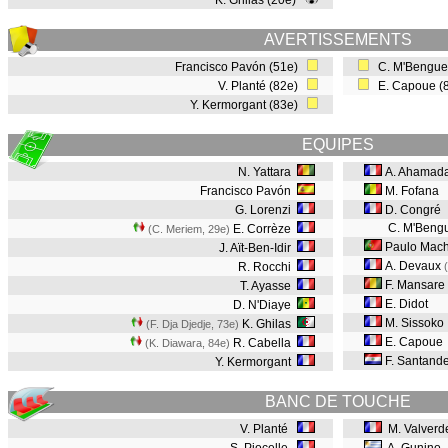
K. Ghilas (20e)
AVERTISSEMENTS
Francisco Pavón (51e)
C. M'Bengue
V. Planté (82e)
E. Capoue (
Y. Kermorgant (83e)
EQUIPES
N. Yattara
A. Ahamad
Francisco Pavón
M. Fofana
G. Lorenzi
D. Congré
C. M'Beng
E. Corrèze
(C. Meriem, 29e
)
Paulo Mac
J. Aït-Ben-Idir
A. Devaux
R. Rocchi
F. Mansare
T. Ayasse
E. Didot
D. N'Diaye
M. Sissoko
K. Ghilas
(F. Dja Djedje, 73e
)
E. Capoue
R. Cabella
(K. Diawara, 84e
)
F. Santande
Y. Kermorgant
BANC DE TOUCHE
V. Planté
M. Valverd