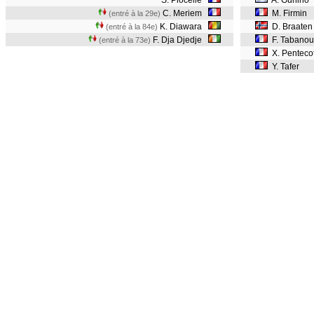
S. Piocelle
A. Gunino
C. Meriem
M. Firmin
(entré à la 29e)
K. Diawara
D. Braate
(entré à la 84e)
F. Dja Djedje
F. Tabano
(entré à la 73e)
X. Penteco
Y. Tafer