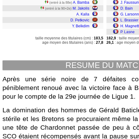
A. Bamba
J. Faussuri
(entré à la 88e)
M. Jakolis
D. Bain
(entré à la 90+2e)
A. Kalla
G. Larsonn
D. Petkovic
L. Brassier
Y. Belkdim
H. Magnett
P. Lasne
taille moyenne des titulaires (cm) :
183,5
182,9
: taille moye
age moyen des titulaires (ans) :
27,8
26,1
: age moyen de
RESUME DU MAT
Après une série noire de 7 défaites co
péniblement renoué avec la victoire face à B
pour le compte de la 29e journée de Ligue 1.
La domination des hommes de Gérald Baticle
stérile et les Bretons se procuraient même l
une tête de Chardonnet passée de peu à côt
SCO étaient récompensés avant la pause sur