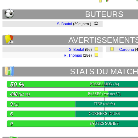
BUTEURS
S. Boufal
(39e, pen.)
AVERTISSEMENT
S. Boufal
(9e)
I. Cardona
(
R. Thomas
(28e)
STATS DU MATC
50 %
POSSESSION
(%)
448
PASSES
(réussies %)
(81 %)
9
TIRS
(cadrés)
(3)
6
CORNERS JOUES
9
FAUTES SUBIES