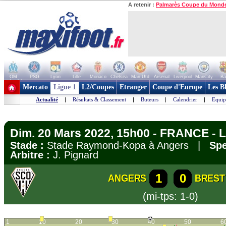
A retenir :
Palmarès Coupe du Mond
OM
PSG
Lyon
Lille
Monaco
Chelsea
Man Utd
Arsenal
Liverpool
ManCity
Ba
+ de clubs
Mercato
Ligue 1
L2/Coupes
Etranger
Coupe d'Europe
Les B
Actualité
|
Résultats & Classement
|
Buteurs
|
Calendrier
|
Equip
Dim. 20 Mars 2022, 15h00 - FRANCE - L
Stade :
Stade Raymond-Kopa à Angers |
Spe
Arbitre :
J. Pignard
1
0
ANGERS
BREST
(mi-tps: 1-0)
1
10
20
30
40
50
6