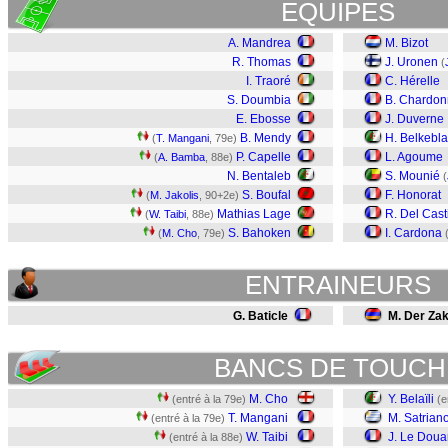
EQUIPES
A. Mandrea
M. Bizot
R. Thomas
J. Uronen
(
I. Traoré
C. Hérelle
S. Doumbia
B. Chardon
E. Ebosse
J. Duverne
B. Mendy
H. Belkebla
(
T. Mangani
, 79e)
P. Capelle
L. Agoume
(
A. Bamba
, 88e)
N. Bentaleb
S. Mounié
(
S. Boufal
F. Honorat
(
M. Jakolis
, 90+2e)
Mathias Lage
R. Del Casti
(
W. Taibi
, 88e)
S. Bahoken
I. Cardona
(
M. Cho
, 79e)
ENTRAINEURS
G. Baticle
M. Der Zak
BANCS DE TOUCH
M. Cho
Y. Belaïli
(entré à la 79e)
(e
T. Mangani
M. Satrian
(entré à la 79e)
W. Taibi
J. Le Doua
(entré à la 88e)