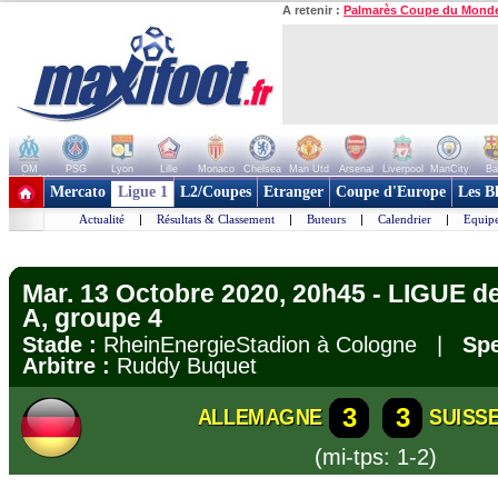
A retenir :
Palmarès Coupe du Mond
OM
PSG
Lyon
Lille
Monaco
Chelsea
Man Utd
Arsenal
Liverpool
ManCity
Ba
+ de clubs
Mercato
Ligue 1
L2/Coupes
Etranger
Coupe d'Europe
Les B
Actualité
|
Résultats & Classement
|
Buteurs
|
Calendrier
|
Equipe
Mar. 13 Octobre 2020, 20h45 - LIGUE d
A, groupe 4
Stade :
RheinEnergieStadion à Cologne |
Spe
Arbitre :
Ruddy Buquet
3
3
ALLEMAGNE
SUISS
(mi-tps: 1-2)