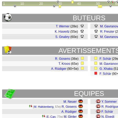
1
10
20
30
40
50
6
BUTEURS
T. Werner
(28e)
M. Gavranov
K. Havertz
(55e)
R. Freuler
(
S. Gnabry
(60e)
M. Gavranov
AVERTISSEMENT
R. Gosens
(36e)
F. Schär
(29
T. Kroos
(65e)
M. Gavranov
A. Rüdiger
(90+5e)
G. Xhaka
(5
F. Schär
(90
EQUIPES
M. Neuer
Y. Sommer
R. Gosens
R. Rodrígu
(
M. Halstenberg
, 57e)
A. Rüdiger
F. Schär
M. Ginter
N. Elvedi
(
E. Can
, 77e)