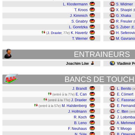
L. Klostermann
S. Widmer
T. Kroos
X. Shaqiri
(
J. Kimmich
G. Xhaka
S. Gnabry
R. Freuler
(
L. Goretzka
S. Zuber
(
E
K. Havertz
H. Seferovi
(
J. Draxler
, 77e)
T. Werner
M. Gavrano
ENTRAINEURS
Joachim Löw
Vladimir P
BANCS DE TOUCH
J. Brandt
L. Benito
(
E. Can
E. Cömert
(entré à la 77e)
J. Draxler
C. Fassnac
(entré à la 77e)
M. Halstenberg
E. Fernan
(entré à la 57e)
J. Hofmann
C. Itten
(ent
R. Koch
J. Lotomba
B. Leno
A. Mehmed
F. Neuhaus
Y. Mvogo
N. Süle
B. Omerag