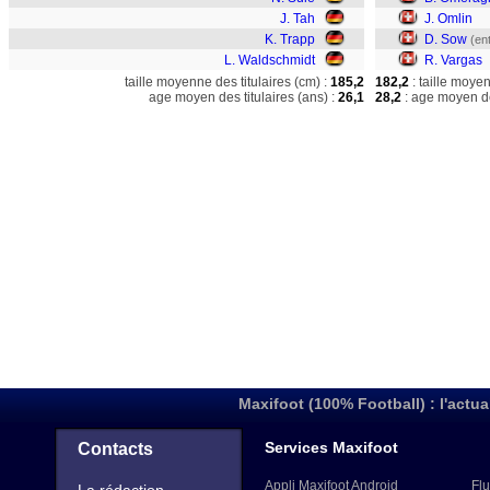
J. Tah
J. Omlin
K. Trapp
D. Sow
(en
L. Waldschmidt
R. Vargas
taille moyenne des titulaires (cm) :
185,2
182,2
: taille moye
age moyen des titulaires (ans) :
26,1
28,2
: age moyen de
Maxifoot (100% Football) : l'actua
Services Maxifoot
Contacts
Appli Maxifoot Android
Flu