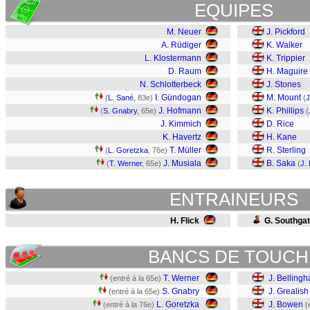
EQUIPES
M. Neuer
J. Pickford
A. Rüdiger
K. Walker
L. Klostermann
K. Trippier
D. Raum
H. Maguire
N. Schlotterbeck
J. Stones
I. Gündogan
M. Mount
(
L. Sané
, 83e)
(
J
J. Hofmann
K. Phillips
(
S. Gnabry
, 65e)
(
J. Kimmich
D. Rice
K. Havertz
H. Kane
T. Müller
R. Sterling
(
L. Goretzka
, 76e)
J. Musiala
B. Saka
(
T. Werner
, 65e)
(
J.
ENTRAINEURS
H. Flick
G. Southga
BANCS DE TOUCH
T. Werner
J. Belling
(entré à la 65e)
S. Gnabry
J. Grealish
(entré à la 65e)
L. Goretzka
J. Bowen
(entré à la 76e)
(