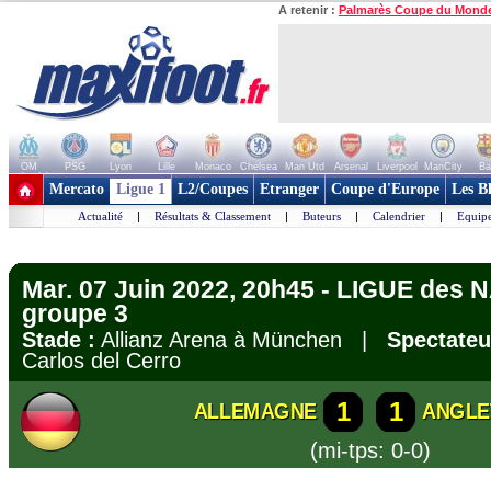
A retenir :
Palmarès Coupe du Mond
OM
PSG
Lyon
Lille
Monaco
Chelsea
Man Utd
Arsenal
Liverpool
ManCity
Ba
+ de clubs
Mercato
Ligue 1
L2/Coupes
Etranger
Coupe d'Europe
Les B
Actualité
|
Résultats & Classement
|
Buteurs
|
Calendrier
|
Equipe
Mar. 07 Juin 2022, 20h45 - LIGUE des 
groupe 3
Stade :
Allianz Arena à München |
Spectateu
Carlos del Cerro
1
1
ALLEMAGNE
ANGLE
(mi-tps: 0-0)