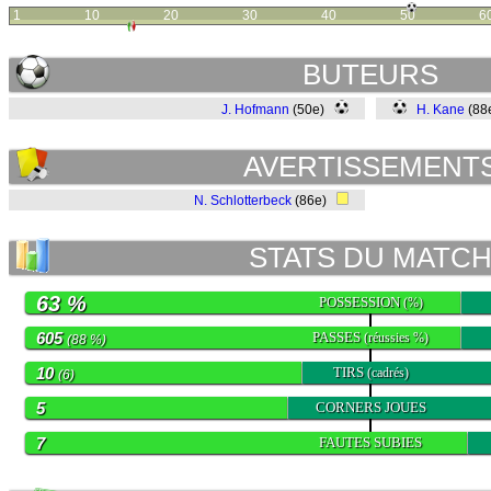
1
10
20
30
40
50
6
BUTEURS
J. Hofmann
(50e)
H. Kane
(88
AVERTISSEMENT
N. Schlotterbeck
(86e)
STATS DU MATC
63 %
POSSESSION
(%)
605
PASSES
(réussies %)
(88 %)
10
TIRS
(cadrés)
(6)
5
CORNERS JOUES
7
FAUTES SUBIES