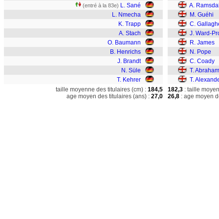
L. Sané
A. Ramsda
(entré à la 83e)
L. Nmecha
M. Guéhi
K. Trapp
C. Gallagh
A. Stach
J. Ward-P
O. Baumann
R. James
B. Henrichs
N. Pope
J. Brandt
C. Coady
N. Süle
T. Abraha
T. Kehrer
T. Alexand
taille moyenne des titulaires (cm) :
184,5
182,3
: taille moye
age moyen des titulaires (ans) :
27,0
26,8
: age moyen de