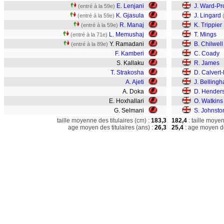
E. Lenjani
J. Ward-P
(entré à la 59e)
K. Gjasula
J. Lingard
(entré à la 59e)
R. Manaj
K. Trippier
(entré à la 59e)
L. Memushaj
T. Mings
(entré à la 71e)
Y. Ramadani
B. Chilwell
(entré à la 89e)
F. Kamberi
C. Coady
S. Kallaku
R. James
T. Strakosha
D. Calvert
A. Ajeti
J. Belling
A. Doka
D. Hender
E. Hoxhallari
O. Watkins
G. Selmani
S. Johnsto
taille moyenne des titulaires (cm) :
183,3
182,4
: taille moye
age moyen des titulaires (ans) :
26,3
25,4
: age moyen de