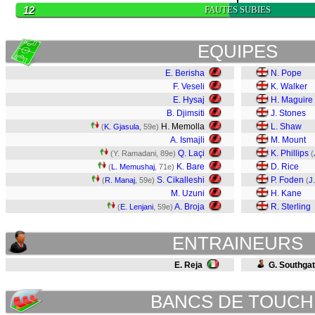
12
FAUTES SUBIES
EQUIPES
E. Berisha
N. Pope
F. Veseli
K. Walker
E. Hysaj
H. Maguire
B. Djimsiti
J. Stones
H. Memolla
L. Shaw
(
K. Gjasula
, 59e)
A. Ismajli
M. Mount
Q. Laçi
K. Phillips
(Y. Ramadani, 89e)
(
K. Bare
D. Rice
(
L. Memushaj
, 71e)
S. Cikalleshi
P. Foden
(
R. Manaj
, 59e)
(
J
M. Uzuni
H. Kane
A. Broja
R. Sterling
(
E. Lenjani
, 59e)
ENTRAINEURS
E. Reja
G. Southga
BANCS DE TOUCH