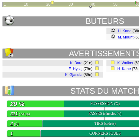
1
10
20
30
40
50
6
BUTEURS
H. Kane
(38
M. Mount
(6
AVERTISSEMENT
K. Bare
(21e)
K. Walker
(6
E. Hysaj
(79e)
H. Kane
(73
K. Gjasula
(89e)
STATS DU MATC
29 %
POSSESSION
(%)
311
PASSES
(réussies %)
(74 %)
2
TIRS
(cadrés)
(0)
1
CORNERS JOUES