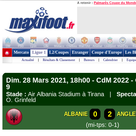
A retenir :
Palmarès Coupe du Mond
OM
PSG
Lyon
Lille
Monaco
Chelsea
Man Utd
Arsenal
Liverpool
ManCity
Ba
+ de clubs
Mercato
Ligue 1
L2/Coupes
Etranger
Coupe d'Europe
Les B
Actualité
|
Résultats & Classement
|
Buteurs
|
Calendrier
|
Equipe
Dim. 28 Mars 2021, 18h00 - CdM 2022 - 
9
Stade :
Air Albania Stadium à Tirana |
Specta
O. Grinfeld
0
2
ALBANIE
ANGLE
(mi-tps: 0-1)