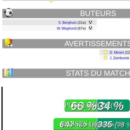
BUTEURS
S. Berghuis
(31e)
W. Weghorst
(87e)
AVERTISSEMENT
D. Mirani
(2
J. Zamburek
STATS DU MATC
66 %
34 %
POSSESSION
(%)
647
PASSES
335
(réussies %)
(89 %)
(76 