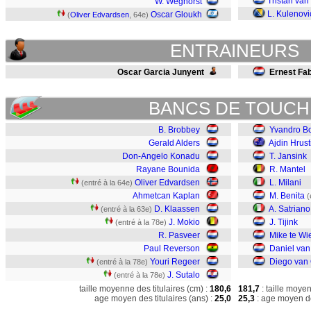
Tristan van 
W. Weghorst
L. Kulenovi
Oscar Gloukh
(
Oliver Edvardsen
, 64e)
ENTRAINEURS
Oscar Garcia Junyent
Ernest Fa
BANCS DE TOUCH
B. Brobbey
Yvandro B
Gerald Alders
Ajdin Hrust
Don-Angelo Konadu
T. Jansink
Rayane Bounida
R. Mantel
Oliver Edvardsen
L. Milani
(entré à la 64e)
Ahmetcan Kaplan
M. Benita
(
D. Klaassen
A. Satriano
(entré à la 63e)
J. Mokio
J. Tijink
(entré à la 78e)
R. Pasveer
Mike te Wie
Paul Reverson
Daniel va
Youri Regeer
Diego van 
(entré à la 78e)
J. Sutalo
(entré à la 78e)
taille moyenne des titulaires (cm) :
180,6
181,7
: taille moye
age moyen des titulaires (ans) :
25,0
25,3
: age moyen de