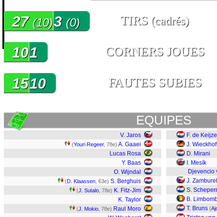
27
3
TIRS
(cadrés)
(10)
(0)
10
1
CORNERS JOUES
15
10
FAUTES SUBIES
EQUIPES
V. Jaros
F. de Keijze
A. Gaaei
J. Wieckhof
(
Youri Regeer
, 78e)
Lucas Rosa
D. Mirani
Y. Baas
I. Mesík
Djevencio 
O. Wijndal
J. Zambure
S. Berghuis
(
D. Klaassen
, 63e)
S. Schepe
K. Fitz-Jim
(
J. Sutalo
, 78e)
B. Limbom
K. Taylor
T. Bruns
Raul Moro
(
Aj
(
J. Mokio
, 78e)