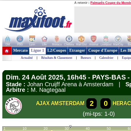
A retenir :
Palmarès Coupe du Mond
OM
PSG
Lyon
Lille
Monaco
Chelsea
Man Utd
Arsenal
Liverpool
ManCity
Ba
+ de clubs
Mercato
Ligue 1
L2/Coupes
Etranger
Coupe d'Europe
Les B
Actualité
|
Résultats & Classement
|
Buteurs
|
Calendrier
|
Equipe
Dim. 24 Août 2025, 16h45 - PAYS-BAS - 
Stade :
Johan Cruijff Arena à Amsterdam |
S
Arbitre :
M. Nagtegaal
2
0
AJAX AMSTERDAM
HERAC
(mi-tps: 1-0)
1
10
20
30
40
50
6