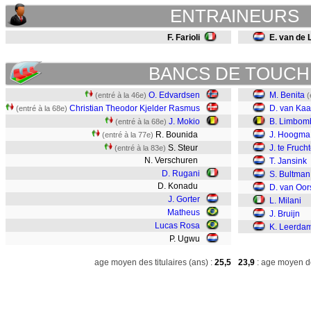
ENTRAINEURS
F. Farioli
E. van de 
BANCS DE TOUCH
O. Edvardsen
M. Benita
(entré à la 46e)
(
Christian Theodor Kjelder Rasmus
D. van Ka
(entré à la 68e)
J. Mokio
B. Limbom
(entré à la 68e)
R. Bounida
J. Hoogma
(entré à la 77e)
S. Steur
J. te Fruch
(entré à la 83e)
N. Verschuren
T. Jansink
D. Rugani
S. Bultman
D. Konadu
D. van Oor
J. Gorter
L. Milani
Matheus
J. Bruijn
Lucas Rosa
K. Leerda
P. Ugwu
age moyen des titulaires (ans) :
25,5
23,9
: age moyen de