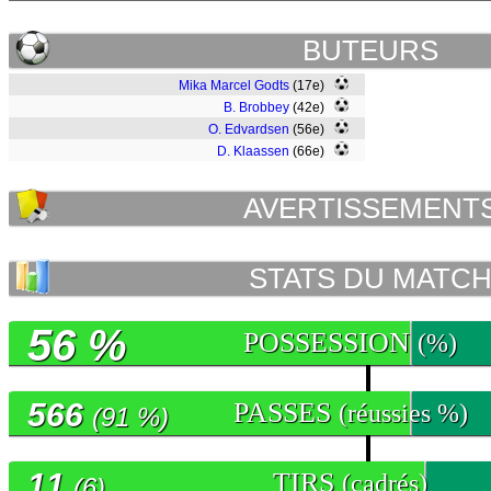
BUTEURS
Mika Marcel Godts
(17e)
B. Brobbey
(42e)
O. Edvardsen
(56e)
D. Klaassen
(66e)
AVERTISSEMENT
STATS DU MATC
56 %
POSSESSION
(%)
566
PASSES
(réussies %)
(91 %)
11
TIRS
(cadrés)
(6)