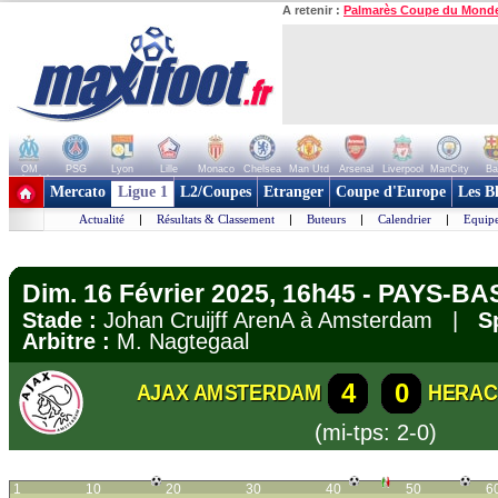
A retenir :
Palmarès Coupe du Mond
OM
PSG
Lyon
Lille
Monaco
Chelsea
Man Utd
Arsenal
Liverpool
ManCity
Ba
+ de clubs
Mercato
Ligue 1
L2/Coupes
Etranger
Coupe d'Europe
Les B
Actualité
|
Résultats & Classement
|
Buteurs
|
Calendrier
|
Equipe
Dim. 16 Février 2025, 16h45 - PAYS-BAS
Stade :
Johan Cruijff ArenA à Amsterdam |
S
Arbitre :
M. Nagtegaal
4
0
AJAX AMSTERDAM
HERAC
(mi-tps: 2-0)
1
10
20
30
40
50
6