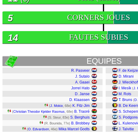
5
CORNERS JOUES
14
FAUTES SUBIES
EQUIPES
R. Pasveer
F. de Keijze
J. Sutalo
D. Mirani
A. Gaaei
J. Wieckhof
Jorrel Hato
I. Mesík
(
J.
D. Janse
M. Rots
D. Klaassen
T. Bruns
(
D.
K. Fitz-Jim
B. De Keer
(
J. Mokio
, 68e)
B. Traoré
S. Schepe
(
Christian Theodor Kjelder Rasmus
, 68e)
S. Berghuis
S. Podgor
(S. Steur, 83e)
B. Brobbey
L. Kulenovi
(R. Bounida, 77e)
Mika Marcel Godts
J. Talvitie
(
O. Edvardsen
, 46e)