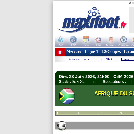
A r
OM
PSG
Lyon
Lille
Monaco
Chelsea
Ma
+ de clubs
Mercato
Ligue 1
L2/Coupes
Etran
Actu des Bleus
|
Euro 2024
|
Class. F
Dim. 28 Juin 2026, 21h00 - CdM 2026 
Stade :
SoFi Stadium à |
Spectateurs :
- 
AFRIQUE DU S
1
10
20
30