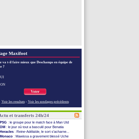
Voir toutes les brèves
age Maxifoot
e va t-il faire mieux que Deschamps en équipe de
e ?
UI
NON
Voter
Voir les resultats
-
Voir les sondages précédents
Actu et transferts 24h/24
PSG
: le groupe pour le match face à Man Utd
OM
: le jour où tout a basculé pour Benatia
Heracles
: Reine-Adélaïde, le sort s'acharne...
Monaco
: Mawissa a gravement blessé Uche