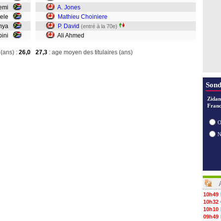
remi
A. Jones
bele
Mathieu Choiniere
anya
P. David
(entré à la 70e)
bini
Ali Ahmed
(ans) :
26,0
27,3
: age moyen des titulaires (ans)
Sond
Zidan
Franc
O
10h49
10h32
10h10
09h49