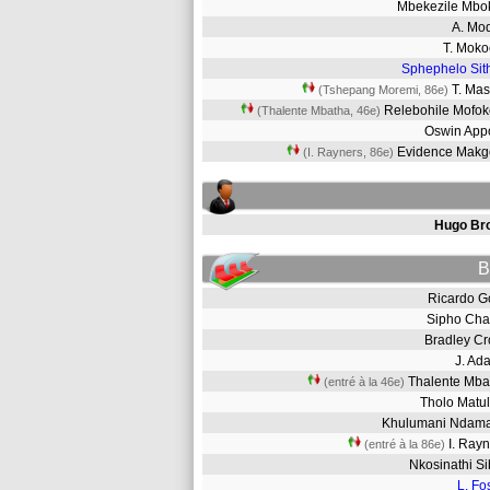
Mbekezile Mbo
A. Mo
T. Mok
Sphephelo Sit
T. Ma
(Tshepang Moremi, 86e)
Relebohile Mofo
(Thalente Mbatha, 46e)
Oswin App
Evidence Mak
(I. Rayners, 86e)
Hugo Br
B
Ricardo 
Sipho Ch
Bradley C
J. A
Thalente Mb
(entré à la 46e)
Tholo Mat
Khulumani Nda
I. Ray
(entré à la 86e)
Nkosinathi S
L. Fo