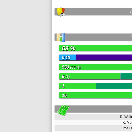
58 %
0.13
550
(85 %)
6
(1)
1
16
R. Wil
K. M
Ime 