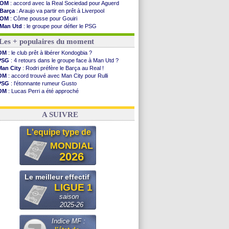
OM
: accord avec la Real Sociedad pour Aguerd
Barça
: Araujo va partir en prêt à Liverpool
OM
: Côme pousse pour Gouiri
Man Utd
: le groupe pour défier le PSG
L3
: Caen premier leader
Les + populaires du moment
OM
: Højbjerg, son agent maintient le suspense
OM
: Gouiri évoque son avenir
OM
: le club prêt à libérer Kondogbia ?
Leipzig
: le transfert d'Asllani tombe à l'eau
PSG
: 4 retours dans le groupe face à Man Utd ?
L3
: 1ère utilisation du Football Video Support
Man City
: Rodri préfère le Barça au Real !
OM
: Benatia envoie une pique à Longoria
OM
: accord trouvé avec Man City pour Rulli
illarreal
: Al-Ahli veut Pape Gueye
PSG
: l'étonnante rumeur Gusto
Lyon
: la dernière saison de Fonseca ?
OM
: Lucas Perri a été approché
OM
: un nouveau prétendant pour Højbjerg
OM
: une offre pour Bulka
Brest
: un gardien norvégien en approche ?
Ouganda
: Owori battu à mort à Kampala
OM
: McCourt a versé 120 M€ en 2026
A SUIVRE
PSG
: 4 retours dans le groupe face à Man Utd ...
Nice
: Kevin Carlos va partir en Italie
L'equipe type de
L1
: prison avec sursis requis contre un arbitre
Leganés
: c'est signé pour Luca Zidane (off.)
MONDIAL
Atletico
: Ruggeri en route pour Aston Villa
2026
Voir les brèves précédentes
Le meilleur effectif
LIGUE 1
saison
2025-26
Indice MF :