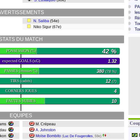
S. Eustáquio
(90e)
PA
AVERTISSEMENTS
le
Ré
N. Saliba
(54e)
To
Niko Sigur (67e)
To
STATS DU MATCH
42 %
POSSESSION
(%)
expected GOALS (xG)
1.32
PASSES
380
(réussies %)
(78 %)
TIRS
12
(cadrés)
(7)
CORNERS JOUES
4
FAUTES SUBIES
10
EQUIPES
Coup
liams
M. Crépeau
udau
A. Johnston
Okon
Moïse Bombito
(
Luc De Fougerolles
, 59e)