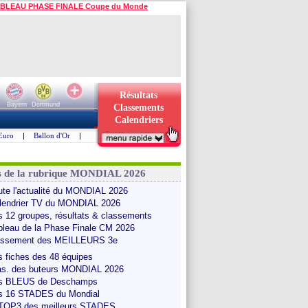
BLEAU PHASE FINALE Coupe du Monde
Résultats
Bayern
Dortmund
Classements
Calendriers
Euro
|
Ballon d'Or
|
s de la rubrique MONDIAL 2026
ute l'actualité du MONDIAL 2026
lendrier TV du MONDIAL 2026
s 12 groupes, résultats & classements
bleau de la Phase Finale CM 2026
assement des MEILLEURS 3e
s fiches des 48 équipes
as. des buteurs MONDIAL 2026
s BLEUS de Deschamps
s 16 STADES du Mondial
 TOP3 des meilleurs STADES