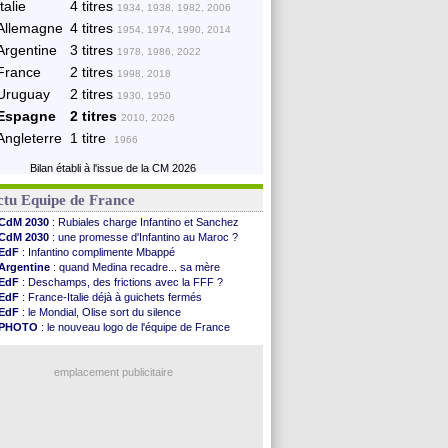
Italie
4 titres
1934, 1938, 1982, 2006
Allemagne
4 titres
1954, 1974, 1990, 2014
Argentine
3 titres
1978, 1986, 2022
France
2 titres
1998, 2018
Uruguay
2 titres
1930, 1950
Espagne
2 titres
2010, 2026
Angleterre
1 titre
1966
Bilan établi à l'issue de la CM 2026
ctu Equipe de France
CdM 2030
: Rubiales charge Infantino et Sanchez
CdM 2030
: une promesse d'Infantino au Maroc ?
EdF
: Infantino complimente Mbappé
Argentine
: quand Medina recadre... sa mère
EdF
: Deschamps, des frictions avec la FFF ?
EdF
: France-Italie déjà à guichets fermés
EdF
: le Mondial, Olise sort du silence
PHOTO
: le nouveau logo de l'équipe de France
EdF
: Trezeguet valide le choix Zidane
EdF
: Zidane et l'argent, les mots de Diallo
EdF
: Zidane pense déjà à un retour de Mendy
emplacement publicitaire
EdF
: le message de Mbappé à Zidane
EdF
: les mots de Genesio pour Zidane
VIDEO
: Zidane a rencontré les supporters
EdF
: Zidane soutient Christophe Gleizes