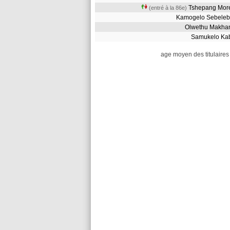
Tshepang Mo
(entré à la 86e)
Kamogelo Sebele
Olwethu Makh
Samukelo Ka
age moyen des titulaires 