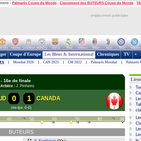
etenir :
Palmarès Coupe du Monde
-
Classement des BUTEURS Coupe du Monde
-
TA
emplacement publicitaire
n Utd
Arsenal
Liverpool
ManCity
Barca
Real
Atletico
Milan
Juve
Inter
Naples
ger
Coupe d'Europe
Les Bleus & International
Chroniques
TV
+
IFA
|
Mondial 2026
|
CAN 2025
|
CM 2022
|
Palmarès Mondial
|
Palmarès 
Lien
- 16e de finale
|
Arbitre :
J. Pinheiro
To
Ca
0
1
UD
CANADA
Le
Ta
(mi-tps: 0-0)
cl
Le
40
50
60
70
80
90
Cl
Le
BUTEURS
Le
le