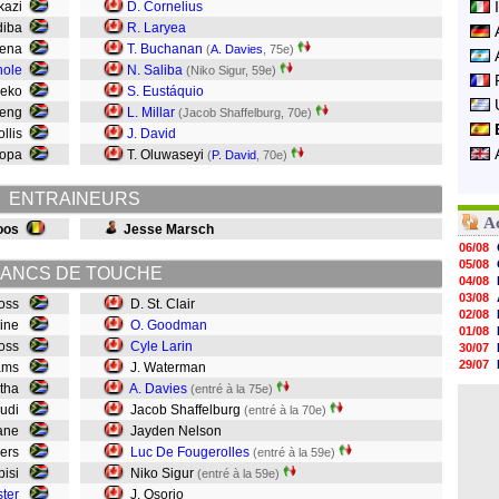
kazi
D. Cornelius
diba
R. Laryea
oena
T. Buchanan
(
A. Davies
, 75e)
hole
N. Saliba
(Niko Sigur, 59e)
seko
S. Eustáquio
keng
L. Millar
(Jacob Shaffelburg, 70e)
ollis
J. David
gopa
T. Oluwaseyi
(
P. David
, 70e)
ENTRAINEURS
A
oos
Jesse Marsch
06/08
05/08
ANCS DE TOUCHE
04/08
03/08
Goss
D. St. Clair
02/08
aine
O. Goodman
01/08
ross
Cyle Larin
30/07
29/07
dams
J. Waterman
29/07
atha
A. Davies
(entré à la 75e)
29/07
uludi
Jacob Shaffelburg
(entré à la 70e)
29/07
mane
Jayden Nelson
28/07
28/07
ners
Luc De Fougerolles
(entré à la 59e)
28/07
ibisi
Niko Sigur
(entré à la 59e)
28/07
ster
J. Osorio