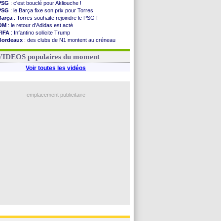
PSG
: c'est bouclé pour Akliouche !
PSG
: le Barça fixe son prix pour Torres
Barça
: Torres souhaite rejoindre le PSG !
OM
: le retour d'Adidas est acté
FIFA
: Infantino sollicite Trump
Bordeaux
: des clubs de N1 montent au créneau
Argentine
: quand Medina recadre... sa mère
Real
: le démenti de Leipzig pour Diomandé
VIDEOS populaires du moment
Voir toutes les vidéos
emplacement publicitaire