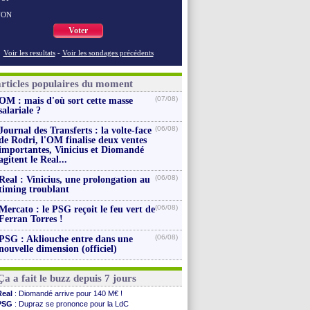
NON
Voter
Voir les resultats
-
Voir les sondages précédents
articles populaires du moment
(07/08)
OM : mais d'où sort cette masse
salariale ?
(06/08)
Journal des Transferts : la volte-face
de Rodri, l'OM finalise deux ventes
importantes, Vinicius et Diomandé
agitent le Real...
(06/08)
Real : Vinicius, une prolongation au
timing troublant
(06/08)
Mercato : le PSG reçoit le feu vert de
Ferran Torres !
(06/08)
PSG : Akliouche entre dans une
nouvelle dimension (officiel)
Ça a fait le buzz depuis 7 jours
Real
: Diomandé arrive pour 140 M€ !
PSG
: Dupraz se prononce pour la LdC