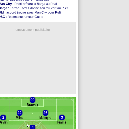
Nice
: Kevin Carlos va partir en Italie
Man City
: Rodri préfère le Barça au Real !
L1
: prison avec sursis requis contre un arbitre
Barça
: Ferran Torres donne son feu vert au PSG
Leganés
: c'est signé pour Luca Zidane (off.)
OM
: accord trouvé avec Man City pour Rulli
Atletico
: Ruggeri en route pour Aston Villa
PSG
: l'étonnante rumeur Gusto
Monaco
: Filipe Luis soutient Biereth
OM
: une offre pour Bulka
Lyon
: Mangala prêté à Getafe (officiel)
Ouganda
: Owori battu à mort à Kampala
PSG
: Nsoki va signer en Croatie
emplacement publicitaire
Arsenal
: Naples vise Gabriel Jesus
Real
: Mastantuono prêté à la Fiorentina (off.)
Man City
: accord avec le Barça pour Rodri ?
Rennes
: Haise a prolongé (officiel)
Palace
: Tomiyasu a convaincu (officiel)
Voir les brèves précédentes
99
Bratveit
22
26
2
3
Milne
Mcintyre
Devlin
Frame
4