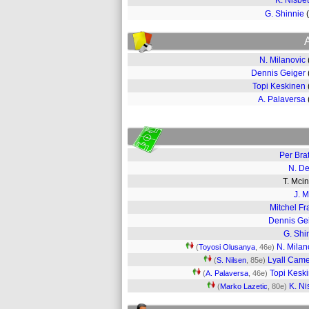
K. Nisbet
G. Shinnie
N. Milanovic
Dennis Geiger
Topi Keskinen
A. Palaversa
Per Brat
N. De
T. Mci
J. M
Mitchel F
Dennis Ge
G. Shi
N. Milan
(
Toyosi Olusanya
, 46e)
Lyall Cam
(
S. Nilsen
, 85e)
Topi Kesk
(
A. Palaversa
, 46e)
K. Ni
(
Marko Lazetic
, 80e)