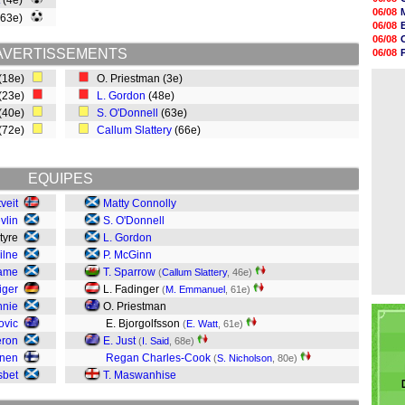
(4e)
18h48
06/08
(63e)
18h37
06/08
18h29
06/08
17h58
AVERTISSEMENTS
06/08
17h46
06/08
17h32
(18e)
O. Priestman (3e)
06/08
17h16
(23e)
L. Gordon
(48e)
16h59
(40e)
S. O'Donnell
(63e)
16h37
16h33
(72e)
Callum Slattery
(66e)
16h27
16h22
EQUIPES
veit
Matty Connolly
vlin
S. O'Donnell
ntyre
L. Gordon
ilne
P. McGinn
rame
T. Sparrow
(
Callum Slattery
, 46e)
iger
L. Fadinger
(
M. Emmanuel
, 61e)
nnie
O. Priestman
ovic
E. Bjorgolfsson
(
E. Watt
, 61e)
eron
E. Just
(
I. Said
, 68e)
inen
Regan Charles-Cook
(
S. Nicholson
, 80e)
sbet
T. Maswanhise