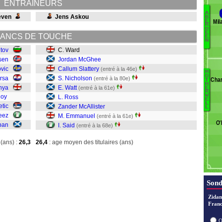
ENTRAINEURS
A
even
Jens Askou
B
Mil
E
L
R
D
E
Af
ANCS DE TOUCHE
E
N
La
itov
C. Ward
Mo
lsen
Jordan McGhee
O
ovic
Callum Slattery
(entré à la 46e)
P
M
O
rsa
S. Nicholson
(entré à la 80e)
Bi
Char
T
H
nya
E. Watt
(entré à la 61e)
Sa
E
Ni
R
W
loy
L. Ross
E
Mi
E
L
tic
M
Zander McAllister
L
eez
R
M. Emmanuel
(entré à la 61e)
O'
Wa
ban
I. Said
(entré à la 68e)
N
(ans) :
26,3
26,4
: age moyen des titulaires (ans)
Sl
M
Wa
Sond
Zidan
Franc
O