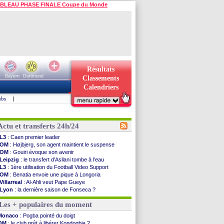
BLEAU PHASE FINALE Coupe du Monde
Résultats
Bayern
Dortmund
Classements
Calendriers
ubs
|
Actu et transferts 24h/24
L3
: Caen premier leader
OM
: Højbjerg, son agent maintient le suspense
OM
: Gouiri évoque son avenir
Leipzig
: le transfert d'Asllani tombe à l'eau
L3
: 1ère utilisation du Football Video Support
OM
: Benatia envoie une pique à Longoria
Villarreal
: Al-Ahli veut Pape Gueye
Lyon
: la dernière saison de Fonseca ?
OM
: un nouveau prétendant pour Højbjerg
Les + populaires du moment
Brest
: un gardien norvégien en approche ?
OM
: McCourt a versé 120 M€ en 2026
Monaco
: Pogba pointé du doigt
PSG
: 4 retours dans le groupe face à Man Utd ...
OM
: le club prêt à libérer Kondogbia ?