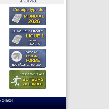
A SUIVRE
L'equipe type de
MONDIAL
2026
Le meilleur effectif
LIGUE 1
saison
2025-26
Indice MF :
l'état de
FORME
des clubs en europe
Classements des
BUTEURS
en EUROPE
o 24h/24