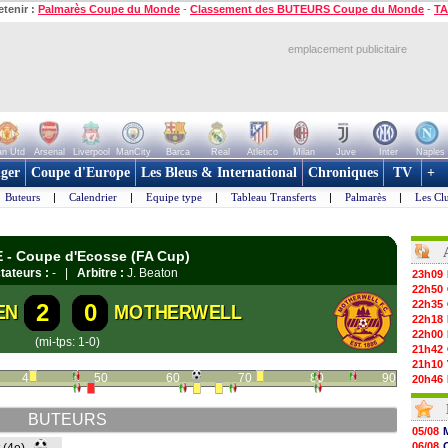
etenir :
Palmarès Coupe du Monde
-
Classement des BUTEURS Coupe du Monde
-
TA
emplacement publicitaire
n Utd
Arsenal
Liverpool
ManCity
Barca
Real
Atletico
Milan
Juve
Inter
Naples
ger
Coupe d'Europe
Les Bleus & International
Chroniques
TV
+
Buteurs
|
Calendrier
|
Equipe type
|
Tableau Transferts
|
Palmarès
|
Les Cl
E - Coupe d'Ecosse (FA Cup)
tateurs :
- |
Arbitre :
J. Beaton
23h09
22h50
22h35
2
0
EN
MOTHERWELL
22h18
22h00
(mi-tps: 1-0)
21h42
21h10
40
50
60
70
80
90
20h46
20h30
20h01
BUTEURS
19h18
05/08
19h09
06/08