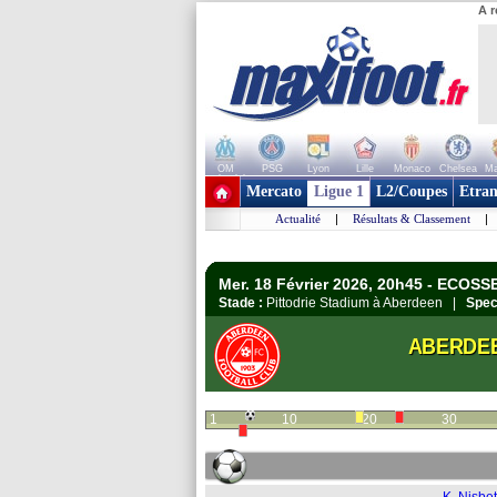
A r
OM
PSG
Lyon
Lille
Monaco
Chelsea
Ma
+ de clubs
Mercato
Ligue 1
L2/Coupes
Etran
Actualité
|
Résultats & Classement
|
Mer. 18 Février 2026, 20h45 - ECOSS
Stade :
Pittodrie Stadium à Aberdeen |
Spec
ABERDE
1
10
20
30