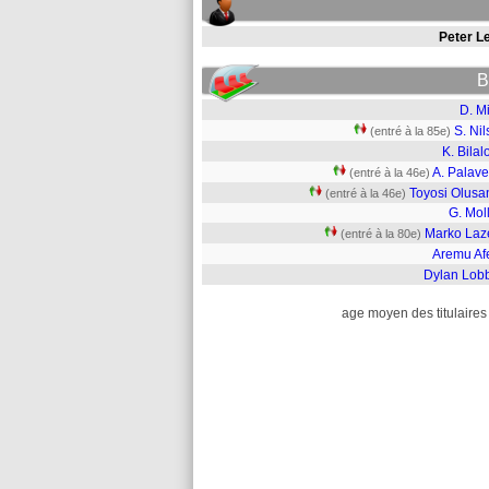
Peter L
B
D. M
S. Ni
(entré à la 85e)
K. Bilal
A. Palave
(entré à la 46e)
Toyosi Olusa
(entré à la 46e)
G. Mol
Marko Laze
(entré à la 80e)
Aremu Af
Dylan Lob
age moyen des titulaires 