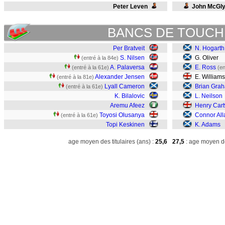
Peter Leven
John McGl
BANCS DE TOUCH
Per Bratveit
N. Hogarth
S. Nilsen
G. Oliver
(entré à la 84e)
A. Palaversa
E. Ross
(entré à la 61e)
(en
Alexander Jensen
E. William
(entré à la 81e)
Lyall Cameron
Brian Gra
(entré à la 61e)
K. Bilalovic
L. Neilson
Aremu Afeez
Henry Cart
Toyosi Olusanya
Connor All
(entré à la 61e)
Topi Keskinen
K. Adams
age moyen des titulaires (ans) :
25,6
27,5
: age moyen de