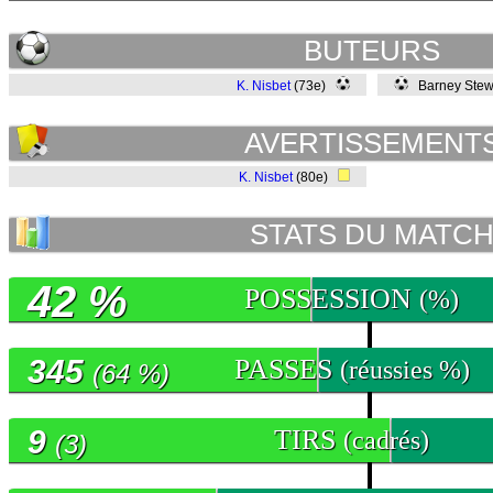
BUTEURS
K. Nisbet
(73e)
Barney Stew
AVERTISSEMENT
K. Nisbet
(80e)
STATS DU MATC
42 %
POSSESSION
(%)
345
PASSES
(réussies %)
(64 %)
9
TIRS
(cadrés)
(3)