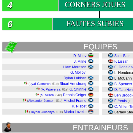
4
CORNERS JOUES
6
FAUTES SUBIES
EQUIPES
D. Mitov
Scott Bain
J. Milne
F. Lissah
Liam Morrison
C. Donalds
G. Molloy
L. Henders
Dylan Lobban
L. McCann
Stuart Armstrong
(
Lyall Cameron
, 61e)
B. Spencer
G. Shinnie
(
A. Palaversa
, 61e)
D. Tait
(
Henr
Dennis Geiger
(
S. Nilsen
, 84e)
Ben Broggi
Mitchel Frame
(
Alexander Jensen
, 81e)
F. Yeats
(E.
K. Nisbet
C. Miller
(
B
Marko Lazetic
(
Toyosi Olusanya
, 61e)
Barney Ste
ENTRAINEURS