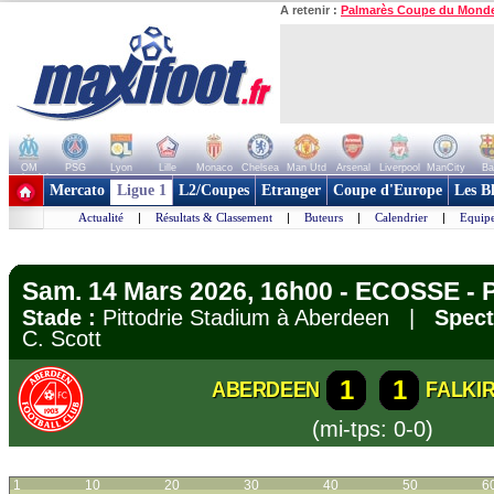
A retenir :
Palmarès Coupe du Mond
OM
PSG
Lyon
Lille
Monaco
Chelsea
Man Utd
Arsenal
Liverpool
ManCity
Ba
+ de clubs
Mercato
Ligue 1
L2/Coupes
Etranger
Coupe d'Europe
Les B
Actualité
|
Résultats & Classement
|
Buteurs
|
Calendrier
|
Equipe
Sam. 14 Mars 2026, 16h00 - ECOSSE - 
Stade :
Pittodrie Stadium à Aberdeen |
Spect
C. Scott
1
1
ABERDEEN
FALKI
(mi-tps: 0-0)
1
10
20
30
40
50
6