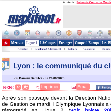
A retenir :
Palmarès Coupe du Mond
OM
PSG
Lyon
Lille
Monaco
Chelsea
Man Utd
Arsenal
Liverpool
ManCity
Ba
+ de clubs
Mercato
Ligue 1
L2/Coupes
Etranger
Coupe d'Europe
Les B
Actualité
|
Résultats & Classement
|
Buteurs
|
Calendrier
|
Equipe
Lyon : le communiqué du c
Par
Damien Da Silva
-
Le
24/06/2025
+
Imprimer
Email
A
Texte:
-
A
Après son passage devant la Direction Natio
de Gestion ce mardi, l'Olympique Lyonnais a é
rétrogradé en Ligue 2 (
voir brève 20