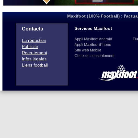
Maxifoot (100% Football) : l'actua
Services Maxifoot
Contacts
Appli Maxifoot Android
Flu
La rédaction
Appli Maxifoot iPhone
Publicité
Site web Mobile
Recrutement
Choix de consentement
Infos légales
Liens football